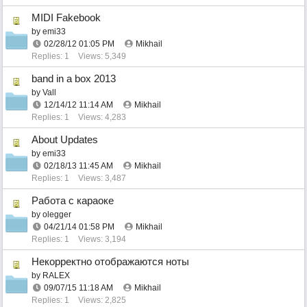
MIDI Fakebook
by
emi33
02/28/12
01:05 PM
Mikhail
Replies: 1
Views: 5,349
band in a box 2013
by
Vall
12/14/12
11:14 AM
Mikhail
Replies: 1
Views: 4,283
About Updates
by
emi33
02/18/13
11:45 AM
Mikhail
Replies: 1
Views: 3,487
Работа с караоке
by
olegger
04/21/14
01:58 PM
Mikhail
Replies: 1
Views: 3,194
Некорректно отображаются ноты
by
RALEX
09/07/15
11:18 AM
Mikhail
Replies: 1
Views: 2,825