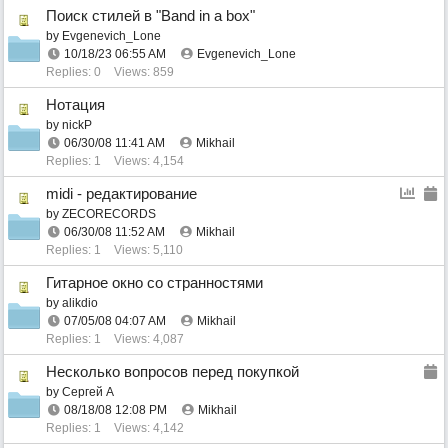
Поиск стилей в "Band in a box"
by
Evgenevich_Lone
10/18/23
06:55 AM
Evgenevich_Lone
Replies: 0
Views: 859
Нотация
by
nickP
06/30/08
11:41 AM
Mikhail
Replies: 1
Views: 4,154
midi - редактирование
by
ZECORECORDS
06/30/08
11:52 AM
Mikhail
Replies: 1
Views: 5,110
Гитарное окно со странностями
by
alikdio
07/05/08
04:07 AM
Mikhail
Replies: 1
Views: 4,087
Несколько вопросов перед покупкой
by
Сергей А
08/18/08
12:08 PM
Mikhail
Replies: 1
Views: 4,142