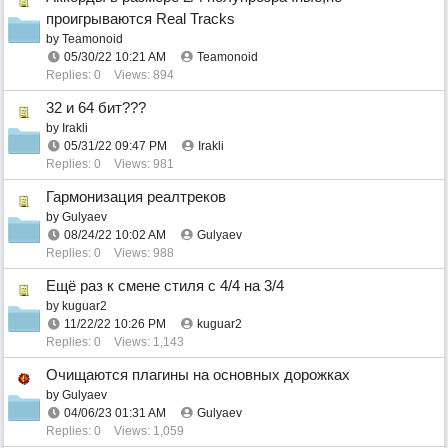
проигрываются Real Tracks
by
Teamonoid
05/30/22
10:21 AM
Teamonoid
Replies: 0
Views: 894
32 и 64 бит???
by
Irakli
05/31/22
09:47 PM
Irakli
Replies: 0
Views: 981
Гармонизация реалтреков
by
Gulyaev
08/24/22
10:02 AM
Gulyaev
Replies: 0
Views: 988
Ещё раз к смене стиля с 4/4 на 3/4
by
kuguar2
11/22/22
10:26 PM
kuguar2
Replies: 0
Views: 1,143
Очищаются плагины на основных дорожках
by
Gulyaev
04/06/23
01:31 AM
Gulyaev
Replies: 0
Views: 1,059