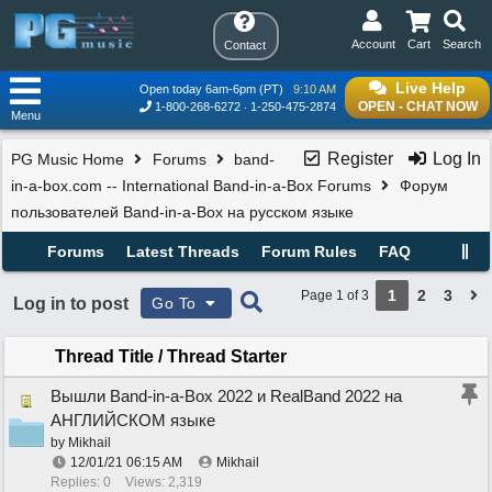
Account
Cart
Search
Contact
Live Help
Open today 6am-6pm (PT)
9:10 AM
OPEN - CHAT NOW
1-800-268-6272
1-250-475-2874
Menu
Register
Log In
PG Music Home
Forums
band-
in-a-box.com -- International Band-in-a-Box Forums
Форум
пользователей Band-in-a-Box на русском языке
Forums
Latest Threads
Forum Rules
FAQ
1
2
3
Page 1 of 3
Log in to post
Go To
Thread Title
/
Thread Starter
Вышли Band-in-a-Box 2022 и RealBand 2022 на
АНГЛИЙСКОМ языке
by
Mikhail
12/01/21
06:15 AM
Mikhail
Replies: 0
Views: 2,319