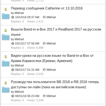
Replies: 0
Views: 2,713
Перевод сообщения Catherine от 13.10.2016
by
Mikhail
10/14/16
09:37 AM
Mikhail
Replies: 0
Views: 2,412
Вышли Band-in-a-Box 2017 и RealBand 2017 на русском
языке
by
Mikhail
03/13/17
07:56 AM
Mikhail
Replies: 0
Views: 6,988
Видео-уроки на русском языке по Band-in-a-Box от
Арама Киракосяна (Ереван, Армения)
by
Mikhail
06/22/17
01:31 AM
Mikhail
Replies: 0
Views: 4,035
Руководства пользователя BB 2018 и RB 2018 теперь
доступны он-лайн (пока на английском языке)
by
Mikhail
08/31/18
06:23 AM
Mikhail
Replies: 0
Views: 2,048