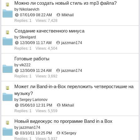
Можно ли создать новый стиль из mp3 файла?
by
Nikolaevich
07/01/09
08:22 AM
Mikhail
Replies: 1
Views: 7,428
Создание качественного минуса
by
Steelgard
12/30/09
11:17 AM
jazzman174
Replies: 1
Views: 4,504
Готовые работы
by
vik222
12/30/09
11:24 AM
jazzman174
Replies: 1
Views: 3,692
Может ли Band-in-a-Box переложить четверостишие на
музыку?
by
Sergey Larionov
05/06/10
12:31 PM
Mikhail
Replies: 1
Views: 5,559
Новый видеокурс по программе Band in a Box
by
jazzman174
03/10/11
10:25 PM
KSergey
Replies: 1
Views: 5,937