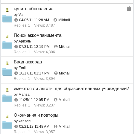
купить обновление
by
Vall
04/05/11
11:28 AM
Mikhail
Replies: 1
Views: 3,487
Поиск аккомпанимента.
by
Ариэль
07/31/11
12:19 PM
Mikhail
Replies: 1
Views: 4,306
Ввод аккорда
by
Emil
10/17/11
01:17 PM
Mikhail
Replies: 1
Views: 3,894
имеются ли льготы для образовательных учреждений?
by
Marisa
11/25/11
12:05 PM
Mikhail
Replies: 1
Views: 3,237
Окончания и повторы.
by
karlson0
02/21/12
11:48 AM
Mikhail
Replies: 1
Views: 3,957