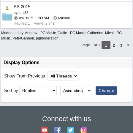
BB 2015
by
emi33
09/18/15
11:03 AM
Mikhail
Replies: 1
Views: 2,941
Moderated by:
Andrew - PG Music
,
Callie - PG Music
,
Catherine
,
Michi - PG
Music
,
PeterGannon
,
pgmoderation
1
2
3
Page 1 of 3
Display Options
Show From Previous
Sort by
Connect with us