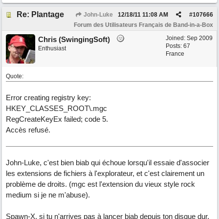
Re: Plantage
John-Luke
12/18/11
11:08 AM
#
107666
Forum des Utilisateurs Français de Band-in-a-Box
Joined:
Sep 2009
Chris (SwingingSoft)
Posts: 67
Enthusiast
France
Quote:
Error creating registry key:
HKEY_CLASSES_ROOT\.mgc
RegCreateKeyEx failed; code 5.
Accès refusé.
John-Luke, c'est bien biab qui échoue lorsqu'il essaie d'associer
les extensions de fichiers à l'explorateur, et c'est clairement un
problème de droits. (mgc est l'extension du vieux style rock
medium si je ne m'abuse).
Spawn-X, si tu n'arrives pas à lancer biab depuis ton disque dur,