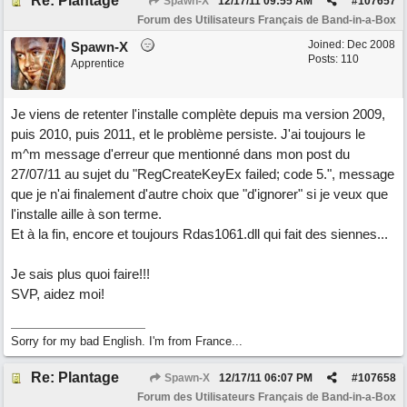
Re: Plantage
Spawn-X
12/17/11
09:55 AM
#
107657
Forum des Utilisateurs Français de Band-in-a-Box
Joined:
Dec 2008
Spawn-X
Posts: 110
Apprentice
Je viens de retenter l'installe complète depuis ma version 2009,
puis 2010, puis 2011, et le problème persiste. J'ai toujours le
m^m message d'erreur que mentionné dans mon post du
27/07/11 au sujet du "RegCreateKeyEx failed; code 5.", message
que je n'ai finalement d'autre choix que "d'ignorer" si je veux que
l'installe aille à son terme.
Et à la fin, encore et toujours Rdas1061.dll qui fait des siennes...
Je sais plus quoi faire!!!
SVP, aidez moi!
Sorry for my bad English. I'm from France...
Re: Plantage
Spawn-X
12/17/11
06:07 PM
#
107658
Forum des Utilisateurs Français de Band-in-a-Box