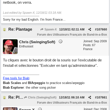
netbook, on verra.
Last edited by Spawn-X;
12/18/11
03:18 AM
.
Sorry for my bad English. I'm from France...
Re: Plantage
Spawn-X
12/18/11
02:11 AM
#
107660
Forum des Utilisateurs Français de Band-in-a-Box
Joined:
Sep 2009
Chris (SwingingSoft)
Posts: 67
Enthusiast
France
Tu cliques avec le bouton droit de la souris sur l'exécutable de
l'install et sélectionnes "Exécuter en tant qu'administrateur".
Free tools for Biab
:
Biab Scales
and
BIArpeggio
to practice scales/arpeggio
Biab Explorer
: the other song picker
Re: Plantage
Chris (SwingingSoft)
12/18/11
06:10 AM
#
107661
Forum des Utilisateurs Français de Band-in-a-Box
Joined:
Dec 2008
Spawn-X