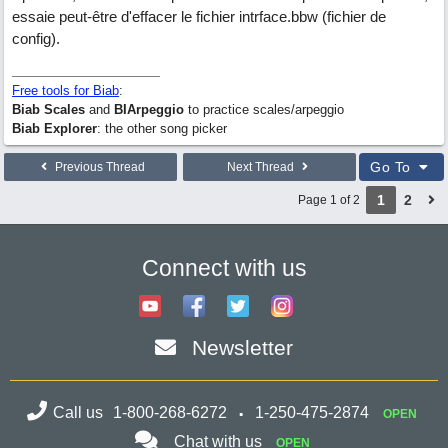
essaie peut-être d'effacer le fichier intrface.bbw (fichier de
config).
Free tools for Biab
:
Biab Scales
and
BIArpeggio
to practice scales/arpeggio
Biab Explorer
: the other song picker
Go To
Previous Thread
Next Thread
1
2
Page 1 of 2
Connect with us
Newsletter
Call us
1-800-268-6272
1-250-475-2874
OPEN
Chat with us
OPEN