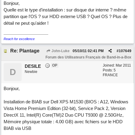
Bonjour,
Quelle est le type d'installation : sur disque dur interne ? même
partition que l'OS ? sur HDD externe USB ? Quel OS ? Plus de
détail ne peut qu'aider !
Reach for excellence
Re: Plantage
John-Luke
05/10/11
02:41 PM
#
107649
Forum des Utilisateurs Français de Band-in-a-Box
OP
Joined:
Mar 2011
DESILE
D
Posts: 5
Newbie
FRANCE
Bonjour,
Installation de BIAB sur Dell XPS M1530 (BIOS : A12, Windows
Vista Home Premium Edition (32-bit), Service Pack 2, Version
DirectX 11, Intel(R) Core(TM)2 Duo CPU T9300 @ 2.50GHz,
Mémoire physique totale : 4.00 GB) avec fichiers sur le HDD
BIAB via USB