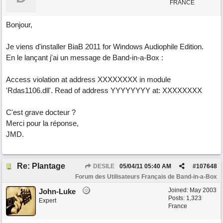
FRANCE
Bonjour,
Je viens d'installer BiaB 2011 for Windows Audiophile Edition.
En le lançant j'ai un message de Band-in-a-Box :
Access violation at address XXXXXXXX in module
'Rdas1106.dll'. Read of address YYYYYYYY at: XXXXXXXX
C'est grave docteur ?
Merci pour la réponse,
JMD.
Re: Plantage
DESILE
05/04/11
05:40 AM
#
107648
Forum des Utilisateurs Français de Band-in-a-Box
Joined:
May 2003
John-Luke
Posts: 1,323
Expert
France