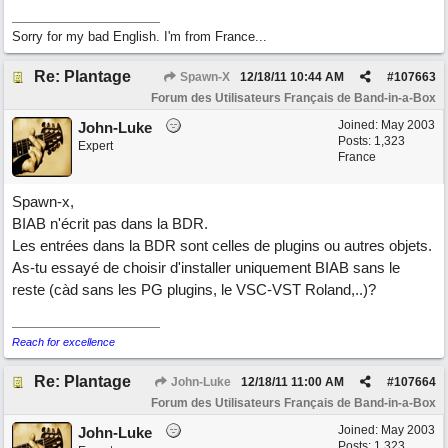
Sorry for my bad English. I'm from France...
Re: Plantage
Spawn-X
12/18/11
10:44 AM
#
107663
Forum des Utilisateurs Français de Band-in-a-Box
Joined:
May 2003
John-Luke
Posts: 1,323
Expert
France
Spawn-x,
BIAB n'écrit pas dans la BDR.
Les entrées dans la BDR sont celles de plugins ou autres objets.
As-tu essayé de choisir d'installer uniquement BIAB sans le
reste (càd sans les PG plugins, le VSC-VST Roland,..)?
Reach for excellence
Re: Plantage
John-Luke
12/18/11
11:00 AM
#
107664
Forum des Utilisateurs Français de Band-in-a-Box
Joined:
May 2003
John-Luke
Posts: 1,323