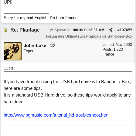
UP!!!
Sorry for my bad English. I'm from France...
Re: Plantage
Spawn-X
08/18/11
12:31 AM
#
107655
Forum des Utilisateurs Français de Band-in-a-Box
Joined:
May 2003
John-Luke
Posts: 1,323
Expert
France
Quote:
If you have trouble using the USB hard drive with Band-in-a-Box,
here are some tips.
It is a standard USB Hard drive, so these tips would apply to any
hard drive.
http://www.pgmusic.com/tutorial_hd-troubleshoot.htm