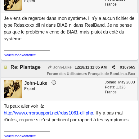
Expert
France
Je viens de regarder dans mon système. Il n'y a aucun fichier de
type Rdasxxxx.dll ni dans BIAB ni dans RealBand. Je ne pense
pas que le problème vienne de BIAB, mais plutot du coté du
système.
Reach for excellence
Re: Plantage
John-Luke
12/18/11
11:05 AM
#
107665
Forum des Utilisateurs Français de Band-in-a-Box
Joined:
May 2003
John-Luke
Posts: 1,323
Expert
France
Tu peux aller voir là:
http://www.errorsupport.net/rdas1061-dll.php.
Il y a pas mal
d'infos, regarde si c'est pertinent par rapport à tes symptomes.
Reach for excellence