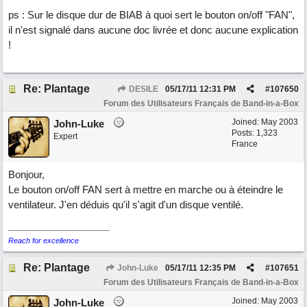
ps : Sur le disque dur de BIAB à quoi sert le bouton on/off "FAN",
il n'est signalé dans aucune doc livrée et donc aucune explication
!
Re: Plantage
DESILE
05/17/11
12:31 PM
#
107650
Forum des Utilisateurs Français de Band-in-a-Box
Joined:
May 2003
John-Luke
Posts: 1,323
Expert
France
Bonjour,
Le bouton on/off FAN sert à mettre en marche ou à éteindre le
ventilateur. J'en déduis qu'il s'agit d'un disque ventilé.
Reach for excellence
Re: Plantage
John-Luke
05/17/11
12:35 PM
#
107651
Forum des Utilisateurs Français de Band-in-a-Box
Joined:
May 2003
John-Luke