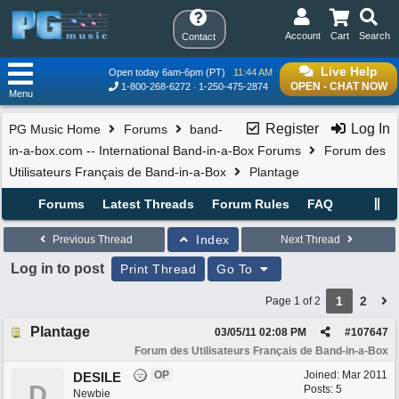
Account
Cart
Search
Contact
Live Help
Open today 6am-6pm (PT)
11:44 AM
OPEN - CHAT NOW
1-800-268-6272
1-250-475-2874
Menu
Register
Log In
PG Music Home
Forums
band-
in-a-box.com -- International Band-in-a-Box Forums
Forum des
Utilisateurs Français de Band-in-a-Box
Plantage
Forums
Latest Threads
Forum Rules
FAQ
Index
Previous Thread
Next Thread
Log in to post
Print Thread
Go To
1
2
Page 1 of 2
Plantage
03/05/11
02:08 PM
#
107647
Forum des Utilisateurs Français de Band-in-a-Box
OP
Joined:
Mar 2011
DESILE
D
Posts: 5
Newbie