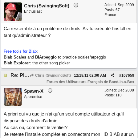
Joined:
Sep 2009
Chris (SwingingSoft)
Posts: 67
Enthusiast
France
Ca ressemble à un problème de droits. As-tu exécuté l'install en
tant qu'administrateur ?
Free tools for Biab
:
Biab Scales
and
BIArpeggio
to practice scales/arpeggio
Biab Explorer
: the other song picker
Re: Plantage
Chris (SwingingSoft)
12/18/11
02:00 AM
#
107659
Forum des Utilisateurs Français de Band-in-a-Box
Joined:
Dec 2008
Spawn-X
Posts: 110
Apprentice
A priori oui vu que je n'ai qu'un seul compte utilisateur et qu'il
dispose des droits d'admin.
Au cas où, comment le vérifier?
Je retente l'installe complète en connectant mon HD BIAB sur un