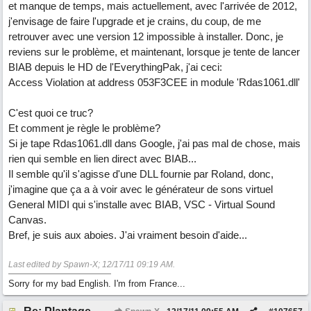
et manque de temps, mais actuellement, avec l'arrivée de 2012,
j'envisage de faire l'upgrade et je crains, du coup, de me
retrouver avec une version 12 impossible à installer. Donc, je
reviens sur le problème, et maintenant, lorsque je tente de lancer
BIAB depuis le HD de l'EverythingPak, j'ai ceci:
Access Violation at address 053F3CEE in module 'Rdas1061.dll'
C'est quoi ce truc?
Et comment je règle le problème?
Si je tape Rdas1061.dll dans Google, j'ai pas mal de chose, mais
rien qui semble en lien direct avec BIAB...
Il semble qu'il s'agisse d'une DLL fournie par Roland, donc,
j'imagine que ça a à voir avec le générateur de sons virtuel
General MIDI qui s'installe avec BIAB, VSC - Virtual Sound
Canvas.
Bref, je suis aux aboies. J'ai vraiment besoin d'aide...
Last edited by Spawn-X;
12/17/11
09:19 AM
.
Sorry for my bad English. I'm from France...