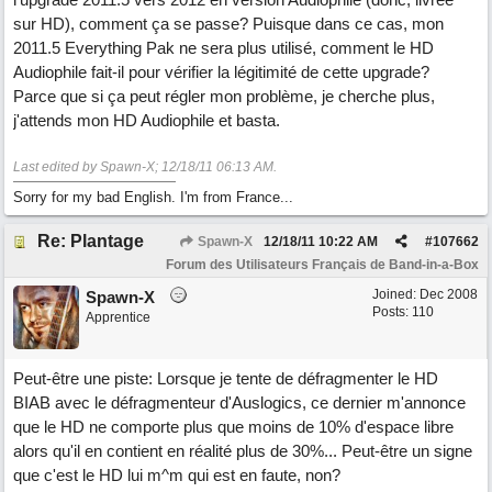
sur HD), comment ça se passe? Puisque dans ce cas, mon
2011.5 Everything Pak ne sera plus utilisé, comment le HD
Audiophile fait-il pour vérifier la légitimité de cette upgrade?
Parce que si ça peut régler mon problème, je cherche plus,
j'attends mon HD Audiophile et basta.
Last edited by Spawn-X;
12/18/11
06:13 AM
.
Sorry for my bad English. I'm from France...
Re: Plantage
Spawn-X
12/18/11
10:22 AM
#
107662
Forum des Utilisateurs Français de Band-in-a-Box
Joined:
Dec 2008
Spawn-X
Posts: 110
Apprentice
Peut-être une piste: Lorsque je tente de défragmenter le HD
BIAB avec le défragmenteur d'Auslogics, ce dernier m'annonce
que le HD ne comporte plus que moins de 10% d'espace libre
alors qu'il en contient en réalité plus de 30%... Peut-être un signe
que c'est le HD lui m^m qui est en faute, non?