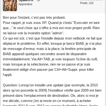
Posts: 110
Apprentice
Ben pour l'instant, c'est pas très probant.
Pour rappel, je suis sous XP. Quand je choisi "Executer en tant
que..." le seul choix qui s'offre à moi est mon propre profil. Rien
ne laisse voir la moindre option "admin".
Ce qui est sûr, c'est que l'installe depuis mon netbook ne fait que
déplacer le problème. En effet, lorsque je lance BIAB, je n'ai plus
de message d'erreur, mais à la place, la fenêtre principale de
BIAB apparaît quelques secondes avant de disparaitre
irrémédiablement. Via Alt+TAB, je vois toujours l'icône du soft,
mais lorsque je la sélectionne, rien ne se passe et je suis
finalement obligé d'en passer par Ctrl+Alt+Suppr. pour killer
l'appli.
Question: Lorsqu'on installe une update (par exemple, la 2010
alors qu'on possède la 2009) l'installeur vérifie que 2009 est bien
présent dans l'emplacement de destination. Ok, alors si moi je
me décide, comme j'en ai envie en ce moment, à acheter
l'upgrade 2011.5 vers 2012 en version Audiophile (donc, livrée