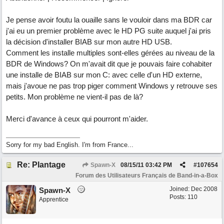
Je pense avoir foutu la ouaille sans le vouloir dans ma BDR car
j'ai eu un premier problème avec le HD PG suite auquel j'ai pris
la décision d'installer BIAB sur mon autre HD USB.
Comment les installe multiples sont-elles gérées au niveau de la
BDR de Windows? On m'avait dit que je pouvais faire cohabiter
une installe de BIAB sur mon C: avec celle d'un HD externe,
mais j'avoue ne pas trop piger comment Windows y retrouve ses
petits. Mon problème ne vient-il pas de là?
Merci d'avance à ceux qui pourront m'aider.
Sorry for my bad English. I'm from France...
Re: Plantage
Spawn-X
08/15/11
03:42 PM
#
107654
Forum des Utilisateurs Français de Band-in-a-Box
Joined:
Dec 2008
Spawn-X
Posts: 110
Apprentice