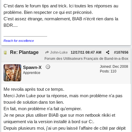
C'est dans le forum tips and trick. Ici toutes les réponses au
problème. Bien respecter ce qui est préconisé.
C'est assez étrange, normalement, BIAB n'écrit rien dans la
BDR....
Reach for excellence
Re: Plantage
John-Luke
12/17/11
08:47 AM
#
107656
Forum des Utilisateurs Français de Band-in-a-Box
Joined:
Dec 2008
Spawn-X
Posts: 110
Apprentice
Me revoila après tout ce temps.
Merci John Luke pour ta réponse, mais mon problème n'a pas
trouvé de solution dans ton lien.
En fait, mon problème n'a fait qu'empirer.
Je ne peux plus utiliser BIAB que sur mon netbook rikiki et
uniquement via la version installé à bord sur C:.
Depuis plusieurs moi, j'ai un peu laissé l'affaire de côté par dépit