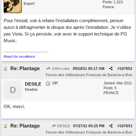
Posts: 1,323
Expert
France
Pour l'install, voir à refaire l'installation complètement, penser
aussi à défragmenter le disque dur après l'installation. Je n'utilise
pas Vista. Si ça persiste, voir avec le support technique de PG
Music.
Reach for excellence
Re: Plantage
John-Luke
05/18/11
05:17 AM
#
107652
Forum des Utilisateurs Français de Band-in-a-Box
OP
Joined:
Mar 2011
DESILE
D
Posts: 5
Newbie
FRANCE
OK, merci.
Re: Plantage
DESILE
07/27/11
05:25 PM
#
107653
Forum des Utilisateurs Français de Band-in-a-Box