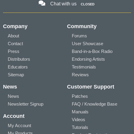
Chat with us
CLOSED
Company
Community
About
Forums
Contact
User Showcase
Press
Band-in-a-Box Radio
Distributors
Endorsing Artists
Educators
Testimonials
Sitemap
Reviews
News
Customer Support
News
Patches
Newsletter Signup
FAQ / Knowledge Base
Manuals
Account
Videos
My Account
Tutorials
My Products