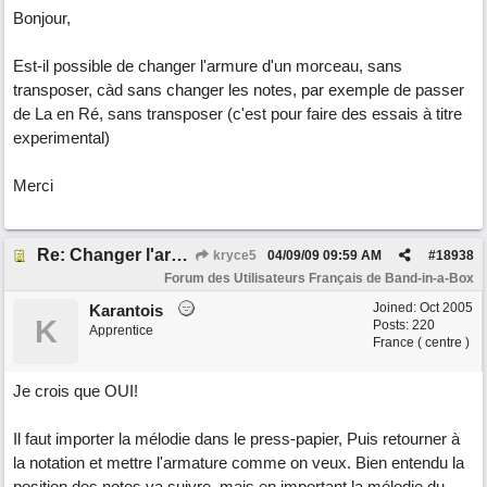
Bonjour,
Est-il possible de changer l'armure d'un morceau, sans
transposer, càd sans changer les notes, par exemple de passer
de La en Ré, sans transposer (c'est pour faire des essais à titre
experimental)
Merci
Re: Changer l'armure
kryce5
04/09/09
09:59 AM
#
18938
Forum des Utilisateurs Français de Band-in-a-Box
Joined:
Oct 2005
Karantois
K
Posts: 220
Apprentice
France ( centre )
Je crois que OUI!
Il faut importer la mélodie dans le press-papier, Puis retourner à
la notation et mettre l'armature comme on veux. Bien entendu la
position des notes va suivre, mais en important la mélodie du