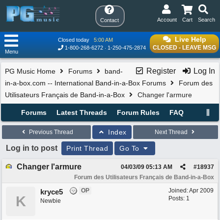
Account
Cart
Search
Contact
Live Help
Closed today
5:00 AM
CLOSED - LEAVE MSG
1-800-268-6272
1-250-475-2874
Menu
Register
Log In
PG Music Home
Forums
band-
in-a-box.com -- International Band-in-a-Box Forums
Forum des
Utilisateurs Français de Band-in-a-Box
Changer l'armure
Forums
Latest Threads
Forum Rules
FAQ
Index
Previous Thread
Next Thread
Log in to post
Print Thread
Go To
Changer l'armure
04/03/09
05:13 AM
#
18937
Forum des Utilisateurs Français de Band-in-a-Box
OP
Joined:
Apr 2009
kryce5
K
Posts: 1
Newbie