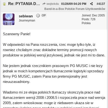
Re: PYTANIA DO MODERATORA
wojtekdu
01/26/09
04:20 PM
#
4137
Band-in-a-Box Polskie Forum Użytkowników
OP
Joined:
Dec 2005
sebiwan
Posts: 726
Journeyman
Polska
Szanowny Panie!
W odpowiedzi na Pana roszczenia, rzec moge tylko tyle, iz
rowniez chcilabym znac dokladne terminy promocji nowych
produktow w polskiej wersji jezykowej, jednak nie jest mi to dane.
Nie jestem jednak rzecznikiem prasowym PG MUSIC i nie lezy
jednak w moich kompetencjach tlumaczenie logistyki sprzedazy
firmy PG MUSIC, zatem Pana ton pretensjonalny jest
nieuuzasadniony.
Wiadomo mi ze ekipa polskich tlumaczy skonczyla prace nad
tlumaczeniem wersji 2008 i 2008.5 i rozpoczela prace nad wersja
2009, zatem wnioskowac moge iz niebawem ukaza sie w