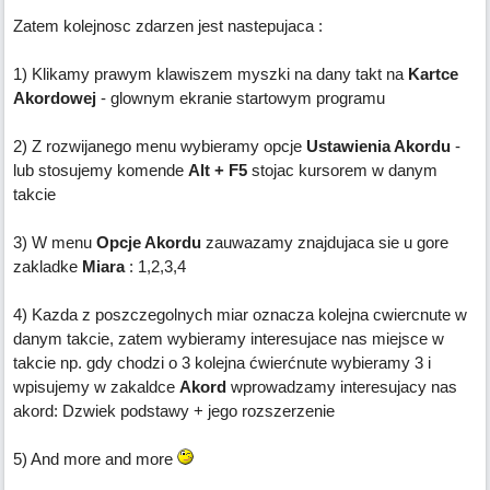
Zatem kolejnosc zdarzen jest nastepujaca :
1) Klikamy prawym klawiszem myszki na dany takt na
Kartce
Akordowej
- glownym ekranie startowym programu
2) Z rozwijanego menu wybieramy opcje
Ustawienia Akordu
-
lub stosujemy komende
Alt + F5
stojac kursorem w danym
takcie
3) W menu
Opcje Akordu
zauwazamy znajdujaca sie u gore
zakladke
Miara
: 1,2,3,4
4) Kazda z poszczegolnych miar oznacza kolejna cwiercnute w
danym takcie, zatem wybieramy interesujace nas miejsce w
takcie np. gdy chodzi o 3 kolejna ćwierćnute wybieramy 3 i
wpisujemy w zakaldce
Akord
wprowadzamy interesujacy nas
akord: Dzwiek podstawy + jego rozszerzenie
5) And more and more