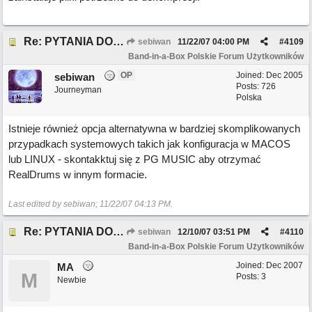
Re: PYTANIA DO MODERATORA
sebiwan
11/22/07
04:00 PM
#
4109
Band-in-a-Box Polskie Forum Użytkowników
OP
Joined:
Dec 2005
sebiwan
Posts: 726
Journeyman
Polska
Istnieje również opcja alternatywna w bardziej skomplikowanych
przypadkach systemowych takich jak konfiguracja w MACOS
lub LINUX - skontakktuj się z PG MUSIC aby otrzymać
RealDrums w innym formacie.
Last edited by sebiwan;
11/22/07
04:13 PM
.
Re: PYTANIA DO MODERATORA
sebiwan
12/10/07
03:51 PM
#
4110
Band-in-a-Box Polskie Forum Użytkowników
Joined:
Dec 2007
MA
M
Posts: 3
Newbie