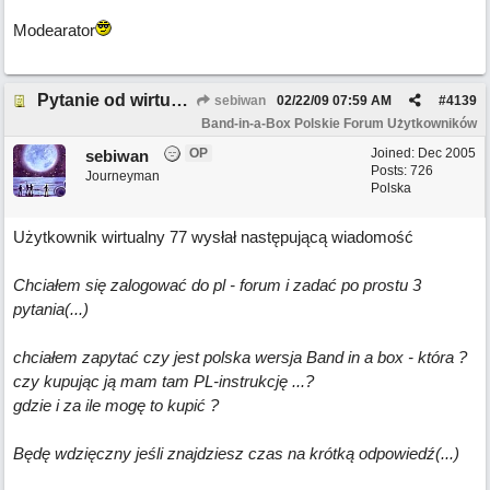
Modearator
Pytanie od wirtualny 77
sebiwan
02/22/09
07:59 AM
#
4139
Band-in-a-Box Polskie Forum Użytkowników
OP
Joined:
Dec 2005
sebiwan
Posts: 726
Journeyman
Polska
Użytkownik wirtualny 77 wysłał następującą wiadomość
Chciałem się zalogować do pl - forum i zadać po prostu 3
pytania(...)
chciałem zapytać czy jest polska wersja Band in a box - która ?
czy kupując ją mam tam PL-instrukcję ...?
gdzie i za ile mogę to kupić ?
Będę wdzięczny jeśli znajdziesz czas na krótką odpowiedź(...)