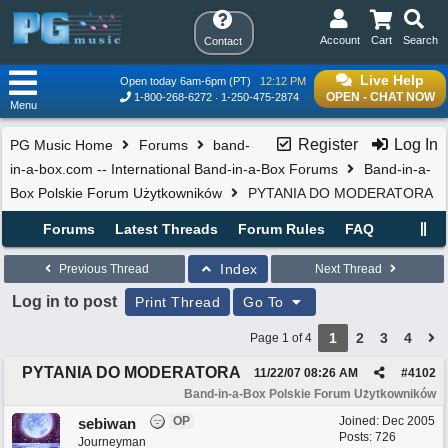
Account
Cart
Search
Contact
Live Help
Open today 6am-6pm (PT)
12:12 PM
OPEN - CHAT NOW
1-800-268-6272
1-250-475-2874
Menu
Register
Log In
PG Music Home
Forums
band-
in-a-box.com -- International Band-in-a-Box Forums
Band-in-a-
Box Polskie Forum Użytkowników
PYTANIA DO MODERATORA
Forums
Latest Threads
Forum Rules
FAQ
Index
Previous Thread
Next Thread
Log in to post
Print Thread
Go To
1
2
3
4
Page 1 of 4
PYTANIA DO MODERATORA
11/22/07
08:26 AM
#
4102
Band-in-a-Box Polskie Forum Użytkowników
OP
Joined:
Dec 2005
sebiwan
Posts: 726
Journeyman