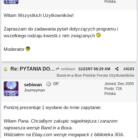
Polska
Witam Wszystkich Uzytkowników!
Zapraszam do zadawania pytań dotyczących programu i
wszelkiego rodzaju kwestii z nim związanych
Moderator
Re: PYTANIA DO MODERATORA
sebiwan
11/22/07
08:29 AM
#
4103
Band-in-a-Box Polskie Forum Użytkowników
OP
Joined:
Dec 2005
sebiwan
Posts: 726
Journeyman
Polska
Poniżej prezentuje 1 wysłane do mnie zapytanie:
Witam Pana. Chcialbym zakupic najpelniejsza i zarazem
najnowsza wersje Band in a Boxa.
Widzialem na Ebay.com wersje megapack z biblioteka 3Gb.