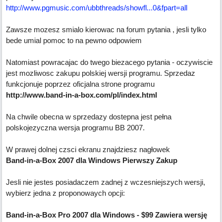
http://www.pgmusic.com/ubbthreads/showfl...0&fpart=all
Zawsze mozesz smialo kierowac na forum pytania , jesli tylko
bede umial pomoc to na pewno odpowiem
Natomiast powracajac do twego biezacego pytania - oczywiscie
jest mozliwosc zakupu polskiej wersji programu. Sprzedaz
funkcjonuje poprzez oficjalna strone programu
http://www.band-in-a-box.com/pl/index.html
Na chwile obecna w sprzedazy dostepna jest pełna
polskojezyczna wersja programu BB 2007.
W prawej dolnej czsci ekranu znajdziesz nagłowek
Band-in-a-Box 2007 dla Windows Pierwszy Zakup
Jesli nie jestes posiadaczem zadnej z wczesniejszych wersji,
wybierz jedna z proponowaych opcji:
Band-in-a-Box Pro 2007 dla Windows - $99 Zawiera wersję