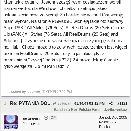
Mam takie pytanie: Jestem szczęśliwym posiadaczem wersji
Band-in-a-Box dla Windows i chciałbym zakupiś jakieś
uaktualnienie nowszej wersji. Za bardzo nie wiem, którą wersję
mam wybrać. Na stronie PGMUSIC widnieją takie oto zestawy :
SuperPAK { All Styles (76 Sets), All RealDrums (20 Sets) } oraz
UltraPAK { All Styles (76 Sets), All RealDrums (20 Sets) and
Add-ons }. Czym się one właściwie różnią i czy mogę zakupiś
np. : lub . Chodzi może o to,że w tych rozszerzeniach jest więcej
brzmień RealDrums (20 Sets - czy to jest ilość płyt z
brzmieniami " żywej " perkusji ??? ) ? A może dokupić sobie
tylko wersję za .Co mi Pan radzi ?
Last edited by sebiwan;
01/30/08
12:31 PM
.
Re: PYTANIA DO MODERATORA
sebiwan
01/30/08
02:12 PM
#
4121
Band-in-a-Box Polskie Forum Użytkowników
OP
Joined:
Dec 2005
sebiwan
Posts: 726
Journeyman
Polska