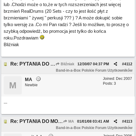
lub
.Chodzi może o to,że w tych rozszerzeniach jest więcej
brzmień RealDrums (20 Sets - czy to jest ilość płyt z
brzmieniami " żywej " perkusji ??? ) ? A może dokupić sobie
tylko wersję za
.Co mi Pan radzi ? Jeśli to możliwe, to proszę o
szybką odpowiedź, bo promocja jest tylko do końca
roku.Pozdrawiam
Bliźniak
Re: PYTANIA DO MODERATORA *DELETED* *DELETED*
Bliźniak
12/30/07
04:37 PM
#
4112
Band-in-a-Box Polskie Forum Użytkowników
Joined:
Dec 2007
MA
M
Posts: 3
Newbie
...
Re: PYTANIA DO MODERATORA
MA
01/01/08
03:41 AM
#
4113
Band-in-a-Box Polskie Forum Użytkowników