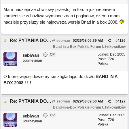
Mam nadzieje ze chwilowy przestoj na forum juz niebawem
zamieni sie w buzliwa wymiane zdan i pogladow, czemu mam
nadzieje przysluzy sie najnowsza wersja Bnad in a box 2008.
Re: PYTANIA DO MODERATORA
sebiwan
02/26/08
06:39 AM
#
4126
Band-in-a-Box Polskie Forum Użytkowników
OP
Joined:
Dec 2005
sebiwan
Posts: 726
Journeyman
Polska
O której więcej dowiemy się zaglądając do dzału
BAND IN A
BOX 2008 ! ! !
Re: PYTANIA DO MODERATORA
sebiwan
02/29/08
09:50 AM
#
4127
Band-in-a-Box Polskie Forum Użytkowników
OP
Joined:
Dec 2005
sebiwan
Posts: 726
Journeyman
Polska