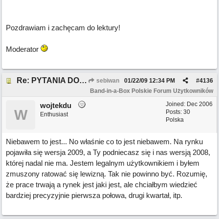
Pozdrawiam i zachęcam do lektury!
Moderator
Re: PYTANIA DO MODERATORA
sebiwan
01/22/09
12:34 PM
#
4136
Band-in-a-Box Polskie Forum Użytkowników
Joined:
Dec 2006
wojtekdu
W
Posts: 30
Enthusiast
Polska
Niebawem to jest... No właśnie co to jest niebawem. Na rynku
pojawiła się wersja 2009, a Ty podniecasz się i nas wersją 2008,
której nadal nie ma. Jestem legalnym użytkownikiem i byłem
zmuszony ratować się lewizną. Tak nie powinno być. Rozumię,
że prace trwają a rynek jest jaki jest, ale chciałbym wiedzieć
bardziej precyzyjnie pierwsza połowa, drugi kwartał, itp.