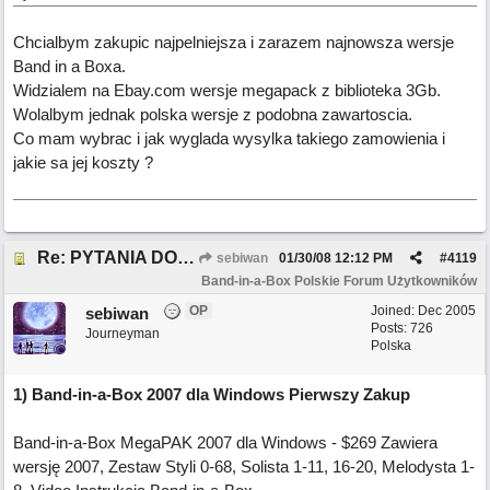
Chcialbym zakupic najpelniejsza i zarazem najnowsza wersje
Band in a Boxa.
Widzialem na Ebay.com wersje megapack z biblioteka 3Gb.
Wolalbym jednak polska wersje z podobna zawartoscia.
Co mam wybrac i jak wyglada wysylka takiego zamowienia i
jakie sa jej koszty ?
Re: PYTANIA DO MODERATORA
sebiwan
01/30/08
12:12 PM
#
4119
Band-in-a-Box Polskie Forum Użytkowników
OP
Joined:
Dec 2005
sebiwan
Posts: 726
Journeyman
Polska
1) Band-in-a-Box 2007 dla Windows Pierwszy Zakup
Band-in-a-Box MegaPAK 2007 dla Windows - $269 Zawiera
wersję 2007, Zestaw Styli 0-68, Solista 1-11, 16-20, Melodysta 1-