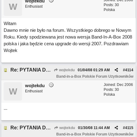
Joined:
Dec 2006
wojtekdu
W
Posts: 30
Enthusiast
Polska
Witam
Dawno mnie nie było na forum. Wszystkiego dobrego w Nowym
Roku. Kiedy spodziewana jest nowa wersja Band-In-A-Box 2008
polska i jaka będzie cena upgrade do wersji 2007. Pozdrawiam
Wojtek
Re: PYTANIA DO MODERATORA *DELETED* *DELETED*
wojtekdu
01/04/08
01:29 AM
#
4114
Band-in-a-Box Polskie Forum Użytkowników
Joined:
Dec 2006
wojtekdu
W
Posts: 30
Enthusiast
Polska
...
Re: PYTANIA DO MODERATORA
wojtekdu
01/30/08
11:44 AM
#
4115
Band-in-a-Box Polskie Forum Użytkowników