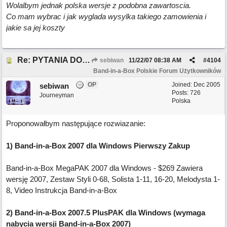
Wolalbym jednak polska wersje z podobna zawartoscia.
Co mam wybrac i jak wyglada wysylka takiego zamowienia i
jakie sa jej koszty
Re: PYTANIA DO MODERATORA
sebiwan
11/22/07
08:38 AM
#
4104
Band-in-a-Box Polskie Forum Użytkowników
OP
Joined:
Dec 2005
sebiwan
Posts: 726
Journeyman
Polska
Proponowałbym następujące rozwiazanie:
1) Band-in-a-Box 2007 dla Windows Pierwszy Zakup
Band-in-a-Box MegaPAK 2007 dla Windows - $269 Zawiera
wersję 2007, Zestaw Styli 0-68, Solista 1-11, 16-20, Melodysta 1-
8, Video Instrukcja Band-in-a-Box
2) Band-in-a-Box 2007.5 PlusPAK dla Windows (wymaga
nabycia wersji Band-in-a-Box 2007)