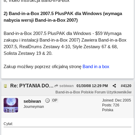
8, Video Instrukcja Band-in-a-Box
2) Band-in-a-Box 2007.5 PlusPAK dla Windows (wymaga
nabycia wersji Band-in-a-Box 2007)
Band-in-a-Box 2007.5 PlusPAK dla Windows - $59 Wymaga
zakupu i instalacji Band-in-a-Box 2007) Zawiera Band-in-a-Box
2007.5, RealDrums Zestawy 4-10, Style Zestawy 67 & 68,
Solista Zestawy 19 & 20.
Zakup możliwy poprzez oficjalną stronę
Band in a box
Re: PYTANIA DO MODERATORA
sebiwan
01/30/08
12:29 PM
#
4120
Band-in-a-Box Polskie Forum Użytkowników
OP
Joined:
Dec 2005
sebiwan
Posts: 726
Journeyman
Polska
Cytat: