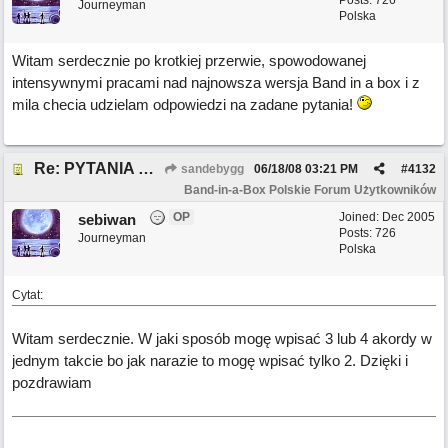
Posts: 726
Journeyman
Polska
Witam serdecznie po krotkiej przerwie, spowodowanej
intensywnymi pracami nad najnowsza wersja Band in a box i z
mila checia udzielam odpowiedzi na zadane pytania!
Re: PYTANIA DO MODERATORA
sandebygg
06/18/08
03:21 PM
#
4132
Band-in-a-Box Polskie Forum Użytkowników
OP
Joined:
Dec 2005
sebiwan
Posts: 726
Journeyman
Polska
Cytat:
Witam serdecznie. W jaki sposób mogę wpisać 3 lub 4 akordy w
jednym takcie bo jak narazie to mogę wpisać tylko 2. Dzięki i
pozdrawiam