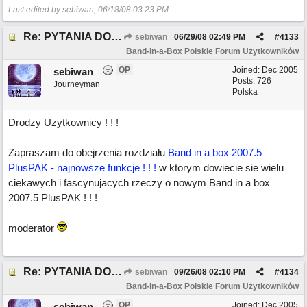
Last edited by sebiwan;
06/18/08
03:23 PM
.
Re: PYTANIA DO MODERATORA
sebiwan
06/29/08
02:49 PM
#
4133
Band-in-a-Box Polskie Forum Użytkowników
OP
Joined:
Dec 2005
sebiwan
Posts: 726
Journeyman
Polska
Drodzy Uzytkownicy ! ! !
Zapraszam do obejrzenia rozdziału
Band in a box 2007.5
PlusPAK - najnowsze funkcje ! ! !
w ktorym dowiecie sie wielu
ciekawych i fascynujacych rzeczy o nowym Band in a box
2007.5 PlusPAK ! ! !
moderator
Re: PYTANIA DO MODERATORA
sebiwan
09/26/08
02:10 PM
#
4134
Band-in-a-Box Polskie Forum Użytkowników
OP
Joined:
Dec 2005
sebiwan