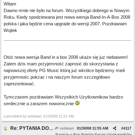
Witam
Dawno mnie nie było na forum. Wszystkiego dobrego w Nowym
Roku. Kiedy spodziewana jest nowa wersja Band-In-A-Box 2008
polska i jaka będzie cena upgrade do wersji 2007. Pozdrawiam
Wojtek
Otóż nowa wersja Band in a box 2008 ukaże się juz niebawem!
Zatem dzis mam przyjemność zaprosić do skorzystania z
najnowszej oferty PG Music którą już wkrótce będziemy mieli
przyjemnośc pokzac i na naszym forum szczegółowo
zaprezentować.
Tymczasem pozdrawiam Wszystkich Uzytkownikow bardzo
serdecznie a zarazem noworocznie
Last edited by sebiwan;
01/30/08
11:51 AM
.
Re: PYTANIA DO MODERATORA
sebiwan
01/30/08
11:55 AM
#
4117
Band-in-a-Box Polskie Forum Użytkowników