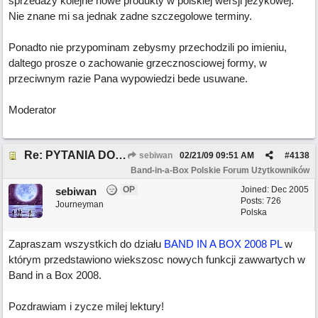
sprzedazy kolejne nowe produkty w polskiej wersji jezykowej.
Nie znane mi sa jednak zadne szczegolowe terminy.
Ponadto nie przypominam zebysmy przechodzili po imieniu,
daltego prosze o zachowanie grzecznosciowej formy, w
przeciwnym razie Pana wypowiedzi bede usuwane.
Moderator
Re: PYTANIA DO MODERATORA
sebiwan
02/21/09
09:51 AM
#
4138
Band-in-a-Box Polskie Forum Użytkowników
OP
Joined:
Dec 2005
sebiwan
Posts: 726
Journeyman
Polska
Zapraszam wszystkich do działu
BAND IN A BOX 2008 PL
w
którym przedstawiono wiekszosc nowych funkcji zawwartych w
Band in a Box 2008.
Pozdrawiam i zycze milej lektury!