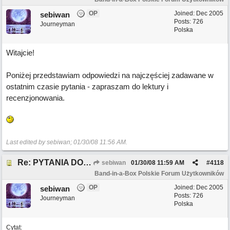
OP
Joined:
Dec 2005
sebiwan
Posts: 726
Journeyman
Polska
Witajcie!
Poniżej przedstawiam odpowiedzi na najczęściej zadawane w
ostatnim czasie pytania - zapraszam do lektury i
recenzjonowania.
Last edited by sebiwan;
01/30/08
11:56 AM
.
Re: PYTANIA DO MODERATORA
sebiwan
01/30/08
11:59 AM
#
4118
Band-in-a-Box Polskie Forum Użytkowników
OP
Joined:
Dec 2005
sebiwan
Posts: 726
Journeyman
Polska
Cytat: