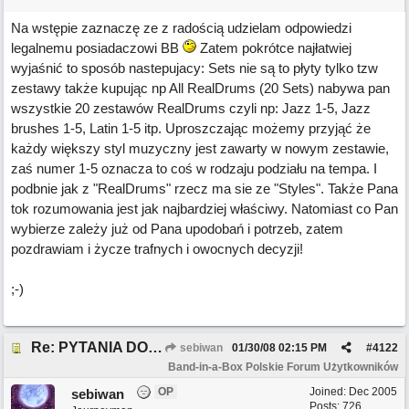
Na wstępie zaznaczę ze z radością udzielam odpowiedzi
legalnemu posiadaczowi BB
Zatem pokrótce najłatwiej
wyjaśnić to sposób nastepujacy: Sets nie są to płyty tylko tzw
zestawy także kupując np All RealDrums (20 Sets) nabywa pan
wszystkie 20 zestawów RealDrums czyli np: Jazz 1-5, Jazz
brushes 1-5, Latin 1-5 itp. Uproszczając możemy przyjąć że
każdy większy styl muzyczny jest zawarty w nowym zestawie,
zaś numer 1-5 oznacza to coś w rodzaju podziału na tempa. I
podbnie jak z "RealDrums" rzecz ma sie ze "Styles". Także Pana
tok rozumowania jest jak najbardziej właściwy. Natomiast co Pan
wybierze zależy już od Pana upodobań i potrzeb, zatem
pozdrawiam i życze trafnych i owocnych decyzji!
;-)
Re: PYTANIA DO MODERATORA
sebiwan
01/30/08
02:15 PM
#
4122
Band-in-a-Box Polskie Forum Użytkowników
OP
Joined:
Dec 2005
sebiwan
Posts: 726