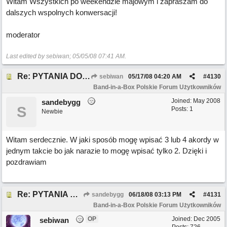
Witam Wszystkich po weekendzie majowym i zapraszam do
dalszych wspolnych konwersacji!
moderator
Last edited by sebiwan;
05/05/08
07:41 AM
.
Re: PYTANIA DO MODERATORA
sebiwan
05/17/08
04:20 AM
#
4130
Band-in-a-Box Polskie Forum Użytkowników
Joined:
May 2008
sandebygg
S
Posts: 1
Newbie
Witam serdecznie. W jaki sposób mogę wpisać 3 lub 4 akordy w
jednym takcie bo jak narazie to mogę wpisać tylko 2. Dzięki i
pozdrawiam
Re: PYTANIA DO MODERATORA
sandebygg
06/18/08
03:13 PM
#
4131
Band-in-a-Box Polskie Forum Użytkowników
OP
Joined:
Dec 2005
sebiwan