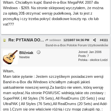
Witam. Chciałbym kupić Band-in-a-Box MegaPAK 2007 dla
Windows - $269. Na stronie sklepowej wyczytałem, że można
za opłatą 20$ otrzymać wersję pudełkową. Jak to jest z
przesyłką i czy trzeba pokryć dodatkowe koszty np. cło lub
vat???
Re: PYTANIA DO MODERATORA
sebiwan
12/18/07
04:36 PM
#
4111
Band-in-a-Box Polskie Forum Użytkowników
Joined:
Jan 2006
Bliźniak
Posts: 7
Newbie
Polska - okolice Łodzi
Witam,
Mam takie pytanie : Jestem szczęśliwym posiadaczem wersji
Band-in-a-Box
dla Windows ichciałbym zakupiś jakieś
uaktualnienie nowszej wersji.Za bardzo nie wiem, którą wersję
mam wybrać.Na stronie PGMUSIC widnieją takie oto zestawy :
SuperPAK { All Styles (76 Sets), All RealDrums (20 Sets) } oraz
UltraPAK { All Styles (76 Sets),All RealDrums (20 Sets) and Add-
ons }.Czym się one właściwie różnią i czy mogę zakupiś np. :