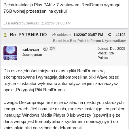
Pełna instalacja Plus PAK z 7 zestawami RealDrums wymaga
7GB wolnej przestrzeni na dysku!
Last edited by sebiwan;
11/22/07
09:03 AM
.
Re: PYTANIA DO MODERATORA
sebiwan
11/22/07
03:57 PM
#
4108
Band-in-a-Box Polskie Forum Użytkowników
OP
Joined:
Dec 2005
sebiwan
Posts: 726
Journeyman
Polska
Dla oszczędności miejsca i czasu pliki RealDrums są
skompresowane i wymagają dekompresji na pliki Wave przed
użycie - instalator wykona to automatycznie jeśli zaznaczysz
opcje „Przygotuj Piki RealDrums”.
Uwaga: Dekompresja może nie działać na niektórych starszych
komputerach. Jeśli ona nie działa, możesz instalując ten problem
instalując Windows Media Player 9 lub wyższy (upewnij się że
dana wersja jest kompatybilna z systemem operacyjnym) co
zainstaluje pliki potrzebne do dekompresji.