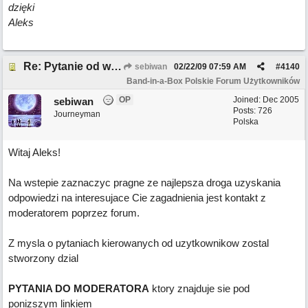
dzięki
Aleks
Re: Pytanie od wirtualny 77
sebiwan
02/22/09
07:59 AM
#
4140
Band-in-a-Box Polskie Forum Użytkowników
OP
Joined:
Dec 2005
sebiwan
Posts: 726
Journeyman
Polska
Witaj Aleks!
Na wstepie zaznaczyc pragne ze najlepsza droga uzyskania
odpowiedzi na interesujace Cie zagadnienia jest kontakt z
moderatorem poprzez forum.
Z mysla o pytaniach kierowanych od uzytkownikow zostal
stworzony dzial
PYTANIA DO MODERATORA
ktory znajduje sie pod
ponizszym linkiem