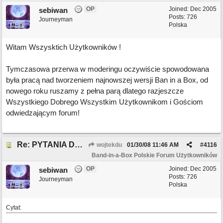
OP
Joined:
Dec 2005
sebiwan
Posts: 726
Journeyman
Polska
Witam Wszysktich Użytkowników !
Tymczasowa przerwa w moderingu oczywiście spowodowana
była pracą nad tworzeniem najnowszej wersji Ban in a Box, od
nowego roku ruszamy z pełna parą dlatego razjeszcze
Wszystkiego Dobrego Wszystkim Użytkownikom i Gościom
odwiedzającym forum!
Re: PYTANIA DO MODERATORA
wojtekdu
01/30/08
11:46 AM
#
4116
Band-in-a-Box Polskie Forum Użytkowników
OP
Joined:
Dec 2005
sebiwan
Posts: 726
Journeyman
Polska
Cytat: