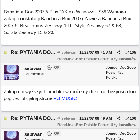
Band-in-a-Box 2007.5 PlusPAK dla Windows - $59 Wymaga
zakupu i instalacji Band-in-a-Box 2007) Zawiera Band-in-a-Box
2007.5, RealDrums Zestawy 4-10, Style Zestawy 67 & 68,
Solista Zestawy 19 & 20.
Re: PYTANIA DO MODERATORA
sebiwan
11/22/07
08:41 AM
#
4105
Band-in-a-Box Polskie Forum Użytkowników
OP
Joined:
Dec 2005
sebiwan
Posts: 726
Journeyman
Polska
Zakupu powyższych produktów możemy dokonać bezpośrednio
poprzez oficjalną stronę
PG MUSIC
Re: PYTANIA DO MODERATORA
sebiwan
11/22/07
08:49 AM
#
4106
Band-in-a-Box Polskie Forum Użytkowników
OP
Joined:
Dec 2005
sebiwan
Posts: 726