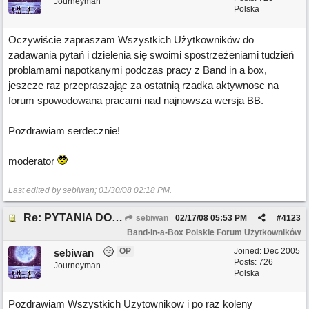
Journeyman
Polska
Oczywiście zapraszam Wszystkich Użytkowników do
zadawania pytań i dzielenia się swoimi spostrzeżeniami tudzień
problamami napotkanymi podczas pracy z Band in a box,
jeszcze raz przepraszając za ostatnią rzadka aktywnosc na
forum spowodowana pracami nad najnowsza wersja BB.
Pozdrawiam serdecznie!
moderator
Last edited by sebiwan;
01/30/08
02:18 PM
.
Re: PYTANIA DO MODERATORA
sebiwan
02/17/08
05:53 PM
#
4123
Band-in-a-Box Polskie Forum Użytkowników
OP
Joined:
Dec 2005
sebiwan
Posts: 726
Journeyman
Polska
Pozdrawiam Wszystkich Uzytownikow i po raz koleny