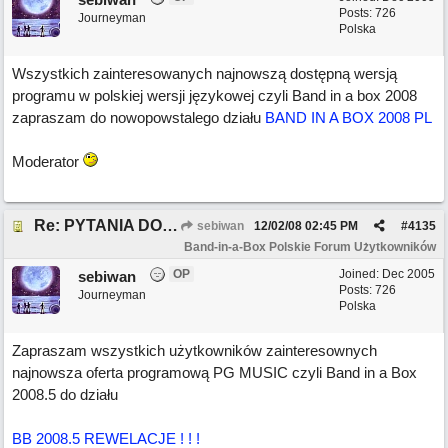
Posts: 726
Journeyman
Polska
Wszystkich zainteresowanych najnowszą dostępną wersją
programu w polskiej wersji językowej czyli Band in a box 2008
zapraszam do nowopowstalego działu
BAND IN A BOX 2008 PL
Moderator
Re: PYTANIA DO MODERATORA - BB 2008.5 REWELACJE !
sebiwan
12/02/08
02:45 PM
#
4135
Band-in-a-Box Polskie Forum Użytkowników
OP
Joined:
Dec 2005
sebiwan
Posts: 726
Journeyman
Polska
Zapraszam wszystkich użytkowników zainteresownych
najnowsza oferta programową PG MUSIC czyli Band in a Box
2008.5 do działu
BB 2008.5 REWELACJE ! ! !