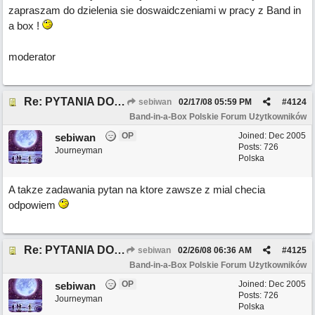
zapraszam do dzielenia sie doswaidczeniami w pracy z Band in
a box !
moderator
Re: PYTANIA DO MODERATORA
sebiwan
02/17/08
05:59 PM
#
4124
Band-in-a-Box Polskie Forum Użytkowników
OP
Joined:
Dec 2005
sebiwan
Posts: 726
Journeyman
Polska
A takze zadawania pytan na ktore zawsze z mial checia
odpowiem
Re: PYTANIA DO MODERATORA
sebiwan
02/26/08
06:36 AM
#
4125
Band-in-a-Box Polskie Forum Użytkowników
OP
Joined:
Dec 2005
sebiwan
Posts: 726
Journeyman
Polska