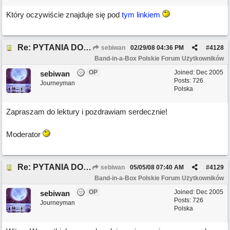
Który oczywiście znajduje się pod
tym linkiem
Re: PYTANIA DO MODERATORA
sebiwan
02/29/08
04:36 PM
#
4128
Band-in-a-Box Polskie Forum Użytkowników
OP
Joined:
Dec 2005
sebiwan
Posts: 726
Journeyman
Polska
Zapraszam do lektury i pozdrawiam serdecznie!
Moderator
Re: PYTANIA DO MODERATORA
sebiwan
05/05/08
07:40 AM
#
4129
Band-in-a-Box Polskie Forum Użytkowników
OP
Joined:
Dec 2005
sebiwan
Posts: 726
Journeyman
Polska