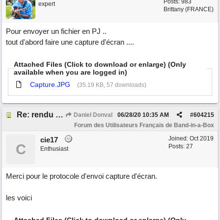
Posts: 983
expert
Brittany (FRANCE)
Pour envoyer un fichier en PJ ..
tout d'abord faire une capture d'écran ....
Attached Files (Click to download or enlarge) (Only
available when you are logged in)
Capture.JPG
(35.19 KB, 57 downloads)
Re: rendu vidéo
Daniel Donval
06/28/20
10:35 AM
#
604215
Forum des Utilisateurs Français de Band-in-a-Box
Joined:
Oct 2019
cie17
C
Posts: 27
Enthusiast
Merci pour le protocole d'envoi capture d'écran.
les voici