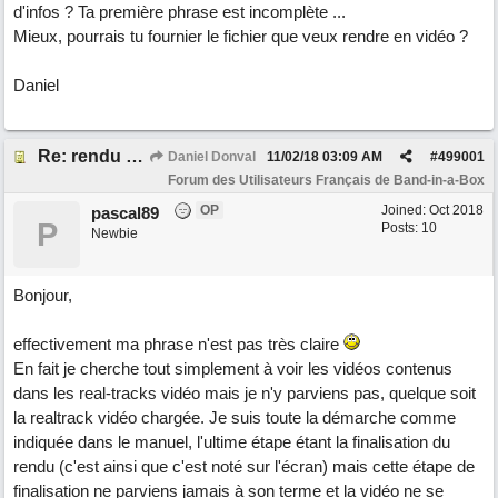
d'infos ? Ta première phrase est incomplète ...
Mieux, pourrais tu fournier le fichier que veux rendre en vidéo ?
Daniel
Re: rendu vidéo
Daniel Donval
11/02/18
03:09 AM
#
499001
Forum des Utilisateurs Français de Band-in-a-Box
OP
Joined:
Oct 2018
pascal89
P
Posts: 10
Newbie
Bonjour,
effectivement ma phrase n'est pas très claire
En fait je cherche tout simplement à voir les vidéos contenus
dans les real-tracks vidéo mais je n'y parviens pas, quelque soit
la realtrack vidéo chargée. Je suis toute la démarche comme
indiquée dans le manuel, l'ultime étape étant la finalisation du
rendu (c'est ainsi que c'est noté sur l'écran) mais cette étape de
finalisation ne parviens jamais à son terme et la vidéo ne se