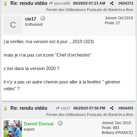
Re: rendu vidéo
pascal89
06/29/20
07:23 AM
#
604372
Forum des Utilisateurs Français de Band-in-a-Box
Joined:
Oct 2019
cie17
C
Posts: 27
Enthusiast
j'ai vérifier, ma version est à jour ...2019 (323)
mais je n'ai pas cet icone "Chef d'orchestre"
c'est dans la version 2020 ?
il n'y a pas un autre chemin pour aller à la fenêtre " générer
vidéo" ?
Re: rendu vidéo
cie17
06/29/20
07:56 PM
#
604455
Forum des Utilisateurs Français de Band-in-a-Box
Joined:
Dec 2015
Daniel Donval
Posts: 983
expert
Brittany (FRANCE)