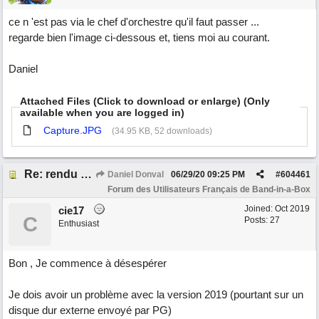
ce n 'est pas via le chef d'orchestre qu'il faut passer ...
regarde bien l'image ci-dessous et, tiens moi au courant.
Daniel
Attached Files (Click to download or enlarge) (Only
available when you are logged in)
Capture.JPG
(34.95 KB, 52 downloads)
Re: rendu vidéo
Daniel Donval
06/29/20
09:25 PM
#
604461
Forum des Utilisateurs Français de Band-in-a-Box
Joined:
Oct 2019
cie17
C
Posts: 27
Enthusiast
Bon , Je commence à désespérer
Je dois avoir un problème avec la version 2019 (pourtant sur un
disque dur externe envoyé par PG)