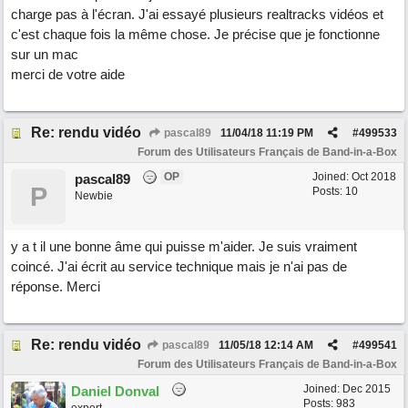
charge pas à l'écran. J'ai essayé plusieurs realtracks vidéos et
c'est chaque fois la même chose. Je précise que je fonctionne
sur un mac
merci de votre aide
Re: rendu vidéo
pascal89
11/04/18
11:19 PM
#
499533
Forum des Utilisateurs Français de Band-in-a-Box
OP
Joined:
Oct 2018
pascal89
P
Posts: 10
Newbie
y a t il une bonne âme qui puisse m'aider. Je suis vraiment
coincé. J'ai écrit au service technique mais je n'ai pas de
réponse. Merci
Re: rendu vidéo
pascal89
11/05/18
12:14 AM
#
499541
Forum des Utilisateurs Français de Band-in-a-Box
Joined:
Dec 2015
Daniel Donval
Posts: 983