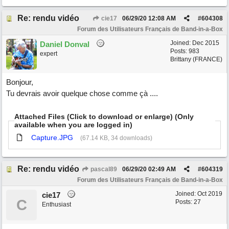
Re: rendu vidéo
cie17
06/29/20
12:08 AM
#
604308
Forum des Utilisateurs Français de Band-in-a-Box
Joined:
Dec 2015
Daniel Donval
Posts: 983
expert
Brittany (FRANCE)
Bonjour,
Tu devrais avoir quelque chose comme çà ....
Attached Files (Click to download or enlarge) (Only
available when you are logged in)
Capture.JPG
(67.14 KB, 34 downloads)
Re: rendu vidéo
pascal89
06/29/20
02:49 AM
#
604319
Forum des Utilisateurs Français de Band-in-a-Box
Joined:
Oct 2019
cie17
C
Posts: 27
Enthusiast