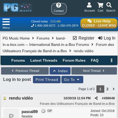
Account
Cart
Search
Contact
Live Help
Closed today
2:01 AM
CLOSED - LEAVE MSG
1-800-268-6272
1-250-475-2874
Menu
Register
Log In
PG Music Home
Forums
band-
in-a-box.com -- International Band-in-a-Box Forums
Forum des
Utilisateurs Français de Band-in-a-Box
rendu vidéo
Forums
Latest Threads
Forum Rules
FAQ
Index
Previous Thread
Next Thread
Log in to post
Print Thread
Go To
1
2
Page 1 of 2
rendu vidéo
10/30/18
11:04 PM
#
498648
Forum des Utilisateurs Français de Band-in-a-Box
OP
Joined:
Oct 2018
pascal89
P
Posts: 10
Newbie