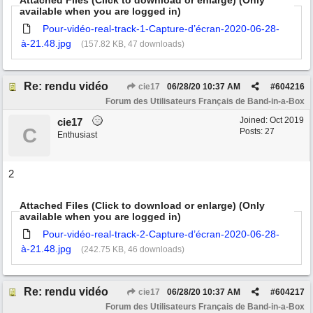
Attached Files (Click to download or enlarge) (Only
available when you are logged in)
Pour-vidéo-real-track-1-Capture-d’écran-2020-06-28-
à-21.48.jpg
(157.82 KB, 47 downloads)
Re: rendu vidéo
cie17
06/28/20
10:37 AM
#
604216
Forum des Utilisateurs Français de Band-in-a-Box
Joined:
Oct 2019
cie17
C
Posts: 27
Enthusiast
2
Attached Files (Click to download or enlarge) (Only
available when you are logged in)
Pour-vidéo-real-track-2-Capture-d’écran-2020-06-28-
à-21.48.jpg
(242.75 KB, 46 downloads)
Re: rendu vidéo
cie17
06/28/20
10:37 AM
#
604217
Forum des Utilisateurs Français de Band-in-a-Box