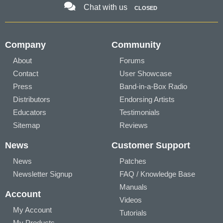
Chat with us
CLOSED
Company
Community
About
Forums
Contact
User Showcase
Press
Band-in-a-Box Radio
Distributors
Endorsing Artists
Educators
Testimonials
Sitemap
Reviews
News
Customer Support
News
Patches
Newsletter Signup
FAQ / Knowledge Base
Manuals
Account
Videos
My Account
Tutorials
My Products