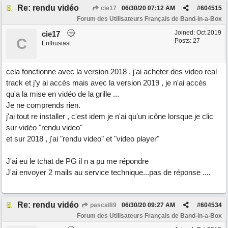
Re: rendu vidéo
cie17
06/30/20
07:12 AM
#
604515
Forum des Utilisateurs Français de Band-in-a-Box
Joined:
Oct 2019
cie17
C
Posts: 27
Enthusiast
cela fonctionne avec la version 2018 , j'ai acheter des video real
track et j'y ai accès mais avec la version 2019 , je n'ai accès
qu'a la mise en vidéo de la grille ...
Je ne comprends rien.
j'ai tout re installer , c'est idem je n'ai qu'un icône lorsque je clic
sur vidéo "rendu video"
et sur 2018 , j'ai "rendu video" et "video player"
J'ai eu le tchat de PG il n a pu me répondre
J'ai envoyer 2 mails au service technique...pas de réponse ....
Re: rendu vidéo
pascal89
06/30/20
09:27 AM
#
604534
Forum des Utilisateurs Français de Band-in-a-Box