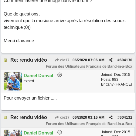
Comment insérer une image dans le forum ?
Que de questions,
vivement que la musique arrive après la résolution des soucis
technique ;0))
Merci d'avance
Re: rendu vidéo
cie17
06/28/20
03:06 AM
#
604130
Forum des Utilisateurs Français de Band-in-a-Box
Joined:
Dec 2015
Daniel Donval
Posts: 983
expert
Brittany (FRANCE)
Pour envoyer un fichier .....
Re: rendu vidéo
cie17
06/28/20
03:16 AM
#
604132
Forum des Utilisateurs Français de Band-in-a-Box
Joined:
Dec 2015
Daniel Donval