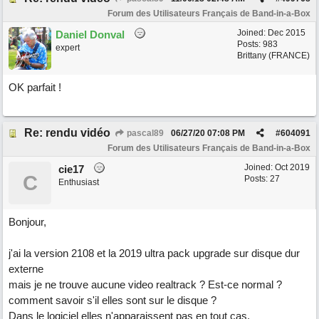
Forum des Utilisateurs Français de Band-in-a-Box
Joined:
Dec 2015
Daniel Donval
Posts: 983
expert
Brittany (FRANCE)
OK parfait !
Re: rendu vidéo
pascal89
06/27/20
07:08 PM
#
604091
Forum des Utilisateurs Français de Band-in-a-Box
Joined:
Oct 2019
cie17
C
Posts: 27
Enthusiast
Bonjour,
j'ai la version 2108 et la 2019 ultra pack upgrade sur disque dur
externe
mais je ne trouve aucune video realtrack ? Est-ce normal ?
comment savoir s'il elles sont sur le disque ?
Dans le logiciel elles n'apparaissent pas en tout cas.