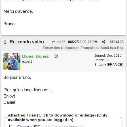
Merci d'avance.
Bruno
Re: rendu vidéo
cie17
06/27/20
09:23 PM
#
604108
Forum des Utilisateurs Français de Band-in-a-Box
Joined:
Dec 2015
Daniel Donval
Posts: 983
expert
Brittany (FRANCE)
Bonjour Bruno,
Plus qu'un long discours ...
Enjoy!
Daniel
Attached Files (Click to download or enlarge) (Only
available when you are logged in)
Capture.JPG
(80.84 KB, 75 downloads)