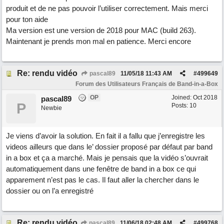
produit et de ne pas pouvoir l’utiliser correctement. Mais merci
pour ton aide
Ma version est une version de 2018 pour MAC (build 263).
Maintenant je prends mon mal en patience. Merci encore
Re: rendu vidéo
pascal89
11/05/18
11:43 AM
#
499649
Forum des Utilisateurs Français de Band-in-a-Box
OP
Joined:
Oct 2018
pascal89
P
Posts: 10
Newbie
Je viens d’avoir la solution. En fait il a fallu que j’enregistre les
videos ailleurs que dans le’ dossier proposé par défaut par band
in a box et ça a marché. Mais je pensais que la vidéo s’ouvrait
automatiquement dans une fenêtre de band in a box ce qui
apparement n’est pas le cas. Il faut aller la chercher dans le
dossier ou on l’a enregistré
Re: rendu vidéo
pascal89
11/06/18
02:48 AM
#
499768