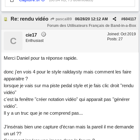
Re: rendu vidéo
pascal89
06/28/20
12:12 AM
#
604117
Forum des Utilisateurs Français de Band-in-a-Box
Joined:
Oct 2019
cie17
C
Posts: 27
Enthusiast
Merci Daniel pour ta réponse rapide.
donc j'en vois 4 pour le style raildaysty mais comment les faire
apparaitre ?
lorsque je vais sur ma piste pedal style et je fais clic droit "rendu
vidéo"
c'est la fenêtre "créer notation vidéo" qui apparait pas "générer
vidéo".
Il y a un truc que je ne comprend pas...
J’insérais bien une capture d’écran mais la pareil il me demande
un url ??