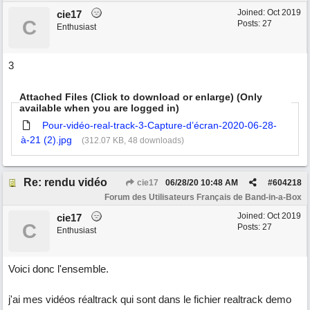
Joined:
Oct 2019
cie17
C
Posts: 27
Enthusiast
3
Attached Files (Click to download or enlarge) (Only
available when you are logged in)
Pour-vidéo-real-track-3-Capture-d’écran-2020-06-28-
à-21 (2).jpg
(312.07 KB, 48 downloads)
Re: rendu vidéo
cie17
06/28/20
10:48 AM
#
604218
Forum des Utilisateurs Français de Band-in-a-Box
Joined:
Oct 2019
cie17
C
Posts: 27
Enthusiast
Voici donc l'ensemble.
j'ai mes vidéos réaltrack qui sont dans le fichier realtrack demo