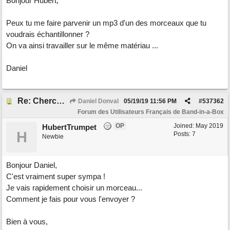
Bonjour Hubert,
Peux tu me faire parvenir un mp3 d'un des morceaux que tu
voudrais échantillonner ?
On va ainsi travailler sur le même matériau ...
Daniel
Re: Cherche Tuto sur Importer audio avec Wizard
Daniel Donval
05/19/19
11:56 PM
#
537362
Forum des Utilisateurs Français de Band-in-a-Box
OP
Joined:
May 2019
HubertTrumpet
H
Posts: 7
Newbie
Bonjour Daniel,
C'est vraiment super sympa !
Je vais rapidement choisir un morceau...
Comment je fais pour vous l'envoyer ?
Bien à vous,