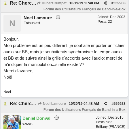
Re: Cherche Tuto sur Importer audio avec Wizard
HubertTrumpet
10/19/19
11:40 PM
#
559908
Forum des Utilisateurs Français de Band-in-a-Box
Joined:
Dec 2003
Noel Lamoure
N
Posts: 22
Enthusiast
Bonjour,
Mon problème est un peu différent: je souhaite importer un fichier
audio sur BB, mais je souhaiterais synchroniser le tempo audio
et BB et de suivre ainsi la grille d'accords avec l'audio: merci de
m'indiquer la manipulation...si elle existe ??
Merci d'avance,
Noël
Noel
Re: Cherche Tuto sur Importer audio avec Wizard
Noel Lamoure
10/20/19
04:48 AM
#
559923
Forum des Utilisateurs Français de Band-in-a-Box
Joined:
Dec 2015
Daniel Donval
Posts: 983
expert
Brittany (FRANCE)