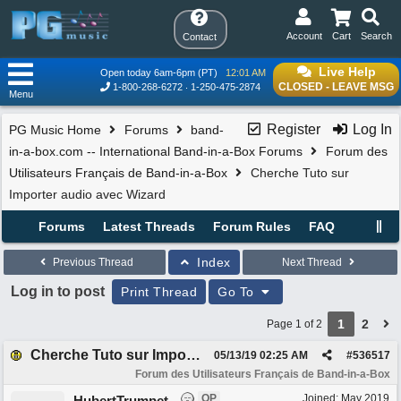
Account
Cart
Search
Contact
Live Help
Open today 6am-6pm (PT)
12:01 AM
CLOSED - LEAVE MSG
1-800-268-6272
1-250-475-2874
Menu
Register
Log In
PG Music Home
Forums
band-
in-a-box.com -- International Band-in-a-Box Forums
Forum des
Utilisateurs Français de Band-in-a-Box
Cherche Tuto sur
Importer audio avec Wizard
Forums
Latest Threads
Forum Rules
FAQ
Index
Previous Thread
Next Thread
Log in to post
Print Thread
Go To
1
2
Page 1 of 2
Cherche Tuto sur Importer audio avec Wizard
05/13/19
02:25 AM
#
536517
Forum des Utilisateurs Français de Band-in-a-Box
OP
Joined:
May 2019
HubertTrumpet