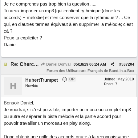
Je ne comprends pas trop bien ta question .....
Tu veux importer un mp3 [qui contient rythmique (donc les
accords) + mélodie] et n'en conserver que la rythmique ? ... Ce
qui, en d'autres termes équivaut à en supprimer la mélodie; c'est
cà ?
Peux tu expliciter ?
Daniel
Re: Cherche Tuto sur Importer audio avec Wizard
Daniel Donval
05/18/19
06:24 AM
#
537204
Forum des Utilisateurs Français de Band-in-a-Box
OP
Joined:
May 2019
HubertTrumpet
H
Posts: 7
Newbie
Bonsoir Daniel,
Je voudrai, si c'est possible, importer un morceau complet mp3
ou autre et séparer la piste mélodie et la partie accord pour
pouvoir travailler un morceau en play along.
Donc obtenir une grille des accords grace à la reconnaissance