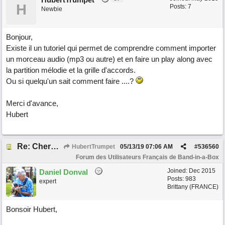
H
Posts: 7
Newbie
Bonjour,
Existe il un tutoriel qui permet de comprendre comment importer
un morceau audio (mp3 ou autre) et en faire un play along avec
la partition mélodie et la grille d'accords.
Ou si quelqu'un sait comment faire ....?
Merci d'avance,
Hubert
Re: Cherche Tuto sur Importer audio avec Wizard
HubertTrumpet
05/13/19
07:06 AM
#
536560
Forum des Utilisateurs Français de Band-in-a-Box
Joined:
Dec 2015
Daniel Donval
Posts: 983
expert
Brittany (FRANCE)
Bonsoir Hubert,