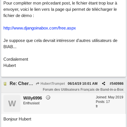
Pour compléter mon précedant post, le fichier étant trop lour à
envoyer, voici le lien vers la page qui permet de télécharger le
fichier de démo :
http://www.djangoinabox.com/free.aspx
Je suppose que cela devrait intéresser d'autres utilisateurs de
BIAB...
Cordialement
Hubert
Re: Cherche Tuto sur Importer audio avec Wizard
HubertTrumpet
06/14/19
10:01 AM
#
540986
Forum des Utilisateurs Français de Band-in-a-Box
Joined:
May 2019
Willy6996
W
Posts: 17
Enthusiast
fr
Bonjour Hubert