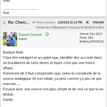
Noel
Noel
Re: Cherche Tuto sur Importer audio avec Wizard
Noel Lamoure
11/03/19
11:12 PM
#
562405
Forum des Utilisateurs Français de Band-in-a-Box
Joined:
Dec 2015
Daniel Donval
Posts: 983
expert
Brittany (FRANCE)
Bonjour Noël,
Il faut être indulgent et accepter que, identifier des accords dans
un brouillamini de sons divers et épars n'est pas une mince
affaire.
Autrement dit, il faut comprendre que, selon la complexité de la
source analogique (le son initial), ça peut comme ça peu ne pas
marcher.....
Essaye avec une source son plus simple et dis moi ce que tu en
déduis.
Daniel