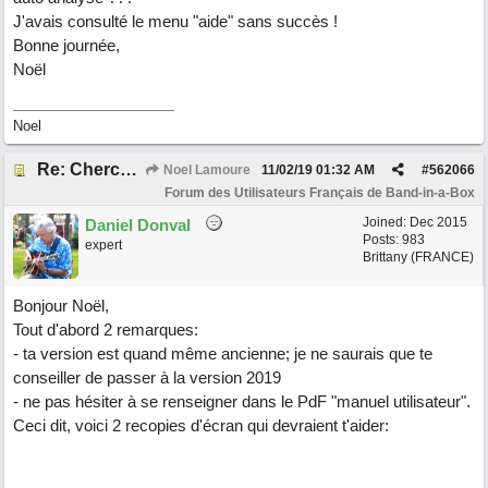
J'avais consulté le menu "aide" sans succès !
Bonne journée,
Noël
Noel
Re: Cherche Tuto sur Importer audio avec Wizard
Noel Lamoure
11/02/19
01:32 AM
#
562066
Forum des Utilisateurs Français de Band-in-a-Box
Joined:
Dec 2015
Daniel Donval
Posts: 983
expert
Brittany (FRANCE)
Bonjour Noël,
Tout d'abord 2 remarques:
- ta version est quand même ancienne; je ne saurais que te
conseiller de passer à la version 2019
- ne pas hésiter à se renseigner dans le PdF "manuel utilisateur".
Ceci dit, voici 2 recopies d'écran qui devraient t'aider: