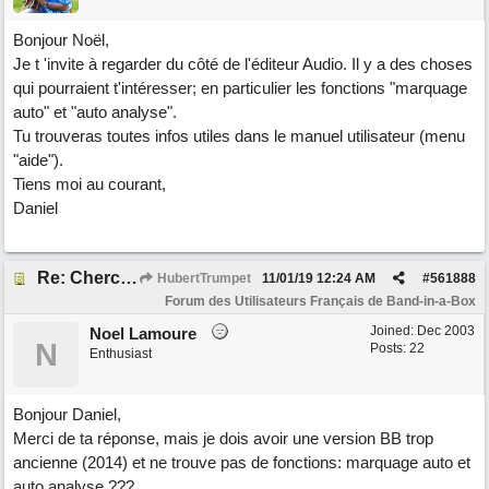
Bonjour Noël,
Je t 'invite à regarder du côté de l'éditeur Audio. Il y a des choses
qui pourraient t'intéresser; en particulier les fonctions "marquage
auto" et "auto analyse".
Tu trouveras toutes infos utiles dans le manuel utilisateur (menu
"aide").
Tiens moi au courant,
Daniel
Re: Cherche Tuto sur Importer audio avec Wizard
HubertTrumpet
11/01/19
12:24 AM
#
561888
Forum des Utilisateurs Français de Band-in-a-Box
Joined:
Dec 2003
Noel Lamoure
N
Posts: 22
Enthusiast
Bonjour Daniel,
Merci de ta réponse, mais je dois avoir une version BB trop
ancienne (2014) et ne trouve pas de fonctions: marquage auto et
auto analyse ???