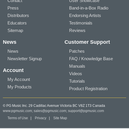
Contact
User Showcase
Press
Band-in-a-Box Radio
Distributors
Endorsing Artists
Educators
Testimonials
Sitemap
Reviews
News
Customer Support
News
Patches
Newsletter Signup
FAQ / Knowledge Base
Manuals
Account
Videos
My Account
Tutorials
My Products
Product Registration
© PG Music Inc. 29 Cadillac Avenue Victoria BC V8Z 1T3 Canada
www.pgmusic.com;
sales@pgmusic.com;
support@pgmusic.com
Terms of Use
|
Privacy
|
Site Map