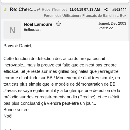
Re: Cherche Tuto sur Importer audio avec Wizard
HubertTrumpet
11/04/19
07:13 AM
#
562444
Forum des Utilisateurs Français de Band-in-a-Box
Joined:
Dec 2003
Noel Lamoure
N
Posts: 22
Enthusiast
Bonsoir Daniel,
Cette fonction de détection des accords me paraissait
incroyable...mais la preuve est faite que ce n'est pas encore
efficace...et je reste sur mes grilles originales que j'enregistre
comme d'habitude sur BB ! Mon exemple était très simple, en
tout cas plus simple que le modèle de démonstration de BB.
J'avais essayé également il y a longtemps une détection de la
mélodie sur des enregistrements audio (Prodipe), et ce n'était
pas plus concluant! çà viendra peut-être un jour...
Bonne soirée,
Noël