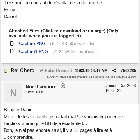
Tiens moi au courant du résultat de ta démarche.
Enjoy!
Daniel
Attached Files (Click to download or enlarge) (Only
available when you are logged in)
Capture.PNG
(46.44 KB, 58 downloads)
Capture1.PNG
(71.27 KB, 58 downloads)
Re: Cherche Tuto sur Importer audio avec Wizard
HubertTrumpet
11/03/19
04:47 AM
#
562285
Forum des Utilisateurs Français de Band-in-a-Box
Joined:
Dec 2003
Noel Lamoure
N
Posts: 22
Enthusiast
Bonjour Daniel,
Merci de tes conseils: je partait mal ! je voulais importer de
l'audio sur une grille BB déjà existante !...
Bon, je n'ai pas encore saisi, il y a 11 pages à lire et à
...comprendre.