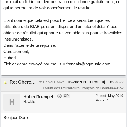
ton mail un fichier de démonstration qu'il donne gratuitement, ce
qui te permettra de voir concrètement le résultat.
Etant donné que cela est possible, cela serait bien que les
utilisateurs de BIAB puissent disposer d'un tutoriel détaillé pour
obtenir ce résultat qui apporte un véritable plus pour le travaildles
instrumentistes.
Dans l'attente de ta réponse,
Cordialement,
Hubert
Fichier demo envoyé par mail sur francais@pgmusic.com
Re: Cherche Tuto sur Importer audio avec Wizard
Daniel Donval
05/28/19
11:01 PM
#
538622
Forum des Utilisateurs Français de Band-in-a-Box
OP
Joined:
May 2019
HubertTrumpet
H
Posts: 7
Newbie
Bonjour Daniel,