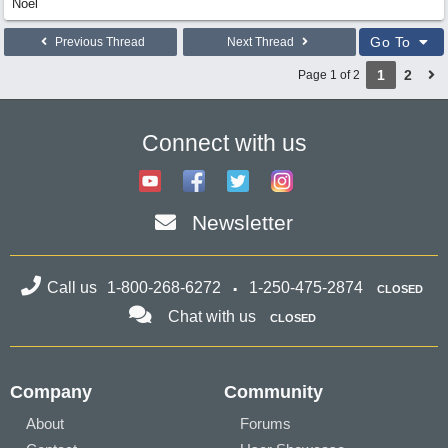
Noel
Go To
Previous Thread
Next Thread
1
2
Page 1 of 2
Connect with us
Newsletter
Call us
1-800-268-6272
1-250-475-2874
CLOSED
Chat with us
CLOSED
Company
Community
About
Forums