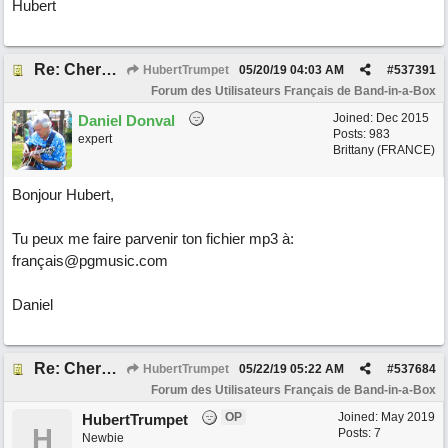
Hubert
Re: Cherche Tuto sur Importer audio avec Wizard
HubertTrumpet
05/20/19
04:03 AM
#
537391
Forum des Utilisateurs Français de Band-in-a-Box
Joined:
Dec 2015
Daniel Donval
Posts: 983
expert
Brittany (FRANCE)
Bonjour Hubert,
Tu peux me faire parvenir ton fichier mp3 à:
français@pgmusic.com
Daniel
Re: Cherche Tuto sur Importer audio avec Wizard
HubertTrumpet
05/22/19
05:22 AM
#
537684
Forum des Utilisateurs Français de Band-in-a-Box
OP
Joined:
May 2019
HubertTrumpet
H
Posts: 7
Newbie