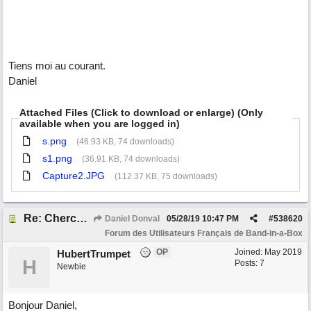
Tiens moi au courant.
Daniel
Attached Files (Click to download or enlarge) (Only
available when you are logged in)
s.png
(46.93 KB, 74 downloads)
s1.png
(36.91 KB, 74 downloads)
Capture2.JPG
(112.37 KB, 75 downloads)
Re: Cherche Tuto sur Importer audio avec Wizard
Daniel Donval
05/28/19
10:47 PM
#
538620
Forum des Utilisateurs Français de Band-in-a-Box
OP
Joined:
May 2019
HubertTrumpet
H
Posts: 7
Newbie
Bonjour Daniel,