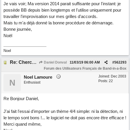
Je vais voir; Ma version 2014 parait suffisante pour l'instant: je
possède BB depuis bien longtemps et l'utilise uniquement pour
travailler l'improvisation sur mes grilles d'accords.
Mais tu m'a déjà donné la bonne procédure de démarrage.
Bonne journée,
Noël
Noel
Re: Cherche Tuto sur Importer audio avec Wizard
Daniel Donval
11/03/19
06:00 AM
#
562293
Forum des Utilisateurs Français de Band-in-a-Box
Joined:
Dec 2003
Noel Lamoure
N
Posts: 22
Enthusiast
Re Bonjour Daniel,
J'ai fait l'essai d'importer un thème 4/4 simple: ni la détection, ni
le tempo sont bons !... le logiciel ne doit pas encore être efficace !
Merci quand même,