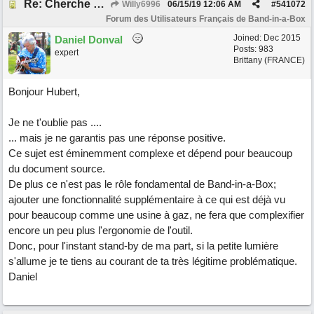
Re: Cherche Tuto sur Importer audio avec Wizard
Willy6996
06/15/19
12:06 AM
#
541072
Forum des Utilisateurs Français de Band-in-a-Box
Joined:
Dec 2015
Daniel Donval
Posts: 983
expert
Brittany (FRANCE)
Bonjour Hubert,
Je ne t'oublie pas ....
... mais je ne garantis pas une réponse positive.
Ce sujet est éminemment complexe et dépend pour beaucoup
du document source.
De plus ce n'est pas le rôle fondamental de Band-in-a-Box;
ajouter une fonctionnalité supplémentaire à ce qui est déjà vu
pour beaucoup comme une usine à gaz, ne fera que complexifier
encore un peu plus l'ergonomie de l'outil.
Donc, pour l'instant stand-by de ma part, si la petite lumière
s'allume je te tiens au courant de ta très légitime problématique.
Daniel