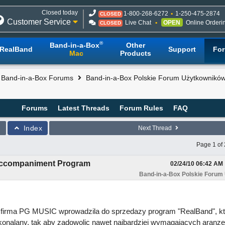
Closed today
1-800-268-6272
1-250-475-2874
CLOSED
Customer Service
Live Chat
OPEN
Online Orderi
CLOSED
®
Band-in-a-Box
Other
RealBand
Support
Fo
Mac
Products
l Band-in-a-Box Forums
Band-in-a-Box Polskie Forum Użytkownikó
Forums
Latest Threads
Forum Rules
FAQ
Index
Next Thread
Page 1 of 
 Accompaniment Program
02/24/10
06:42 AM
Band-in-a-Box Polskie Forum
 firma PG MUSIC wprowadzila do sprzedazy program "RealBand", kto
konalany, tak aby zadowolic nawet najbardziej wymagajacych aranze