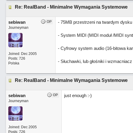
Re: RealBand - Minimalne Wymagania Systemowe
sebiwan
OP
- 75MB przestrzeni na twardym dysku 
Journeyman
- System MIDI (MIDI moduł /MIDI synt
- Cyfrowy system audio (16-bitowa ka
Joined:
Dec 2005
Posts: 726
- Słuchawki, lub głośniki i wzmacniacz
Polska
Re: RealBand - Minimalne Wymagania Systemowe
sebiwan
OP
just enough :-)
Journeyman
Joined:
Dec 2005
Posts: 726