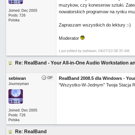
muzykow, czy koneserow sztuki. Zatem
Joined:
Dec 2005
nowatorskich programow na rynku m
Posts: 726
Polska
Zapraszam wszystkich do lektury :-)
Moderator
Last edited by sebiwan;
04/27/10
08:35 AM
.
Re: RealBand - Your All-in-One Audio Workstation
sebiwan
OP
RealBand 2008.5 dla Windows - You
Journeyman
“Wszystko-W-Jednym” Twoja Stacja R
Joined:
Dec 2005
Posts: 726
Polska
Re: RealBand