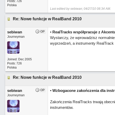
Posts: 726
Polska
Last edited by sebiwan;
04/27/10
08:34 AM
.
Re: Nowe funkcje w RealBand 2010
sebiwan
OP
• RealTracks współpracuje z Akcent
Journeyman
Wystarczy, że wprowadzisz normalnie 
wyprzedzeń, a instrumenty RealTrack b
Joined:
Dec 2005
Posts: 726
Polska
Re: Nowe funkcje w RealBand 2010
sebiwan
OP
• Wzbogacone zakończenia dla inst
Journeyman
Zakończenia RealTracks trwają obecnie
instrumentów.