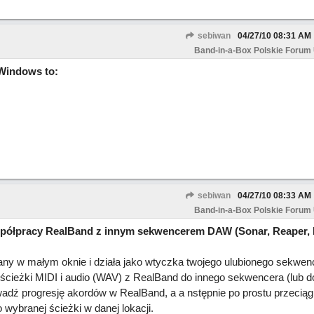
sebiwan
04/27/10
08:31 AM
Band-in-a-Box Polskie Forum
Windows to:
sebiwan
04/27/10
08:33 AM
Band-in-a-Box Polskie Forum
spółpracy RealBand z innym sekwencerem DAW (Sonar, Reaper, 
erany w małym oknie i działa jako wtyczka twojego ulubionego sekwe
cieżki MIDI i audio (WAV) z RealBand do innego sekwencera (lub do
ź progresję akordów w RealBand, a a nstępnie po prostu przeciągn
wybranej ścieżki w danej lokacji.