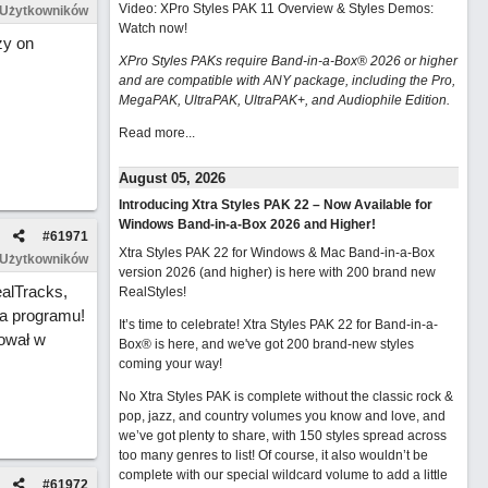
Video: XPro Styles PAK 11 Overview & Styles Demos:
 Użytkowników
Watch now
!
zy on
XPro Styles PAKs require Band-in-a-Box® 2026 or higher
and are compatible with ANY package, including the Pro,
MegaPAK, UltraPAK, UltraPAK+, and Audiophile Edition.
Read more...
August 05, 2026
Introducing Xtra Styles PAK 22 – Now Available for
Windows Band-in-a-Box 2026 and Higher!
#
61971
Xtra Styles PAK 22 for Windows & Mac Band-in-a-Box
 Użytkowników
version 2026 (and higher) is here with 200 brand new
alTracks,
RealStyles!
ia programu!
It’s time to celebrate! Xtra Styles PAK 22 for Band-in-a-
ował w
Box® is here, and we've got 200 brand-new styles
coming your way!
No Xtra Styles PAK is complete without the classic rock &
pop, jazz, and country volumes you know and love, and
we’ve got plenty to share, with 150 styles spread across
too many genres to list! Of course, it also wouldn’t be
complete with our special wildcard volume to add a little
#
61972