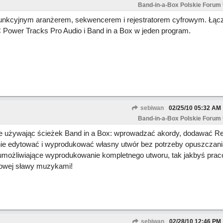
Band-in-a-Box Polskie Forum
unkcyjnym aranżerem, sekwencerem i rejestratorem cyfrowym. Łąc
 Power Tracks Pro Audio i Band in a Box w jeden program.
sebiwan
02/25/10
05:32 AM
Band-in-a-Box Polskie Forum
 używając ścieżek Band in a Box: wprowadzać akordy, dodawać Re
nie edytować i wyprodukować własny utwór bez potrzeby opuszczan
umożliwiające wyprodukowanie kompletnego utworu, tak jakbyś prac
towej sławy muzykami!
sebiwan
02/28/10
12:46 PM