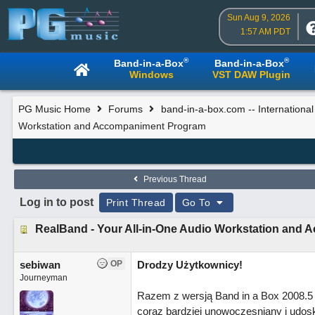
Sun Aug 9, 2026
1:57 AM PDT
®
®
Band-in-a-Box
Band-in-a-Box
Windows
VST DAW Plugin
PG Music Home
Forums
band-in-a-box.com -- Internationa
Workstation and Accompaniment Program
Previous Thread
Log in to post
Print Thread
Go To
RealBand - Your All-in-One Audio Workstation and
sebiwan
OP
Drodzy Użytkownicy!
Journeyman
Razem z wersją Band in a Box 2008.5
coraz bardziej unowoczesniany i udos