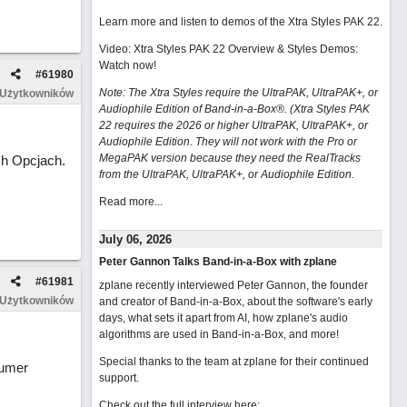
Learn more and listen to demos of the Xtra Styles PAK 22
.
Video: Xtra Styles PAK 22 Overview & Styles Demos:
Watch now
!
#
61980
Note: The Xtra Styles require the UltraPAK, UltraPAK+, or
 Użytkowników
Audiophile Edition of Band-in-a-Box®. (Xtra Styles PAK
22 requires the 2026 or higher UltraPAK, UltraPAK+, or
Audiophile Edition. They will not work with the Pro or
MegaPAK version because they need the RealTracks
ch Opcjach.
from the UltraPAK, UltraPAK+, or Audiophile Edition.
Read more...
July 06, 2026
Peter Gannon Talks Band-in-a-Box with zplane
#
61981
zplane recently interviewed Peter Gannon, the founder
 Użytkowników
and creator of Band-in-a-Box, about the software's early
days, what sets it apart from AI, how zplane's audio
algorithms are used in Band-in-a-Box, and more!
Special thanks to the team at zplane for their continued
numer
support.
Check out the full interview here: