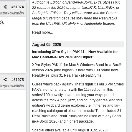
Audiophile Edition of Band-in-a-Box®. (Xtra Styles PAK
#
61974
22 requires the 2026 or higher UltraPAK, UltraPAK+, or
Audiophile Edition. They will not work with the Pro or
 Użytkowników
MegaPAK version because they need the RealTracks
).
from the UltraPAK, UltraPAK+, or Audiophile Edition.
Read more...
August 05, 2026
Introducing XPro Styles PAK 11 – Now Available for
Mac Band-in-a-Box 2026 and Higher!
XPro Styles PAK 11 for Mac & Windows Band-in-a-Box®
version 2026 (and higher) is here with 100 brand new
RealStyles, plus 31 RealTracks/RealDrums!
#
61975
Guess who’s back again? That’s right! It’s our XPro Styles
 Użytkowników
PAK’s triumphant return with the 11th edition in this
series! 100 new styles are coming your way spread
across the rock & pop, jazz, and country genres. And this
edition's wildcard genre explores the immense and far-
reaching catalogue of electronic music! The included 31
RealTracks and RealDrums can be used with any Band-
in-a-Box® 2026 (and higher) package.
Special offers available until August 31st, 2026!