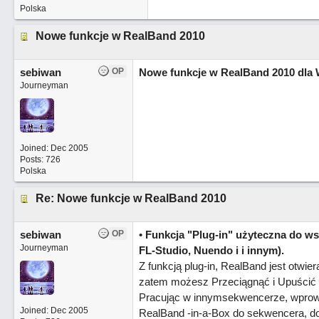
Polska
Nowe funkcje w RealBand 2010
sebiwan
OP
Nowe funkcje w RealBand 2010 dla 
Journeyman
Joined:
Dec 2005
Posts: 726
Polska
Re: Nowe funkcje w RealBand 2010
sebiwan
OP
•
Funkcja "Plug-in" użyteczna do w
Journeyman
FL-Studio, Nuendo i i innym).
Z funkcją plug-in, RealBand jest otwi
zatem możesz Przeciągnąć i Upuścić ś
Pracując w innymsekwencerze, wprowad
Joined:
Dec 2005
RealBand -in-a-Box do sekwencera, do 