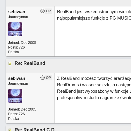
sebiwan
OP
RealBand jest wszechstronnym wielof
Journeyman
najpopularniejsze funkcje z PG MUSIC
Joined:
Dec 2005
Posts: 726
Polska
Re: RealBand
sebiwan
OP
Z RealBand możesz tworzyć aranżacje
Journeyman
RealDrums i własne ścieżki, a następ
RealBand jest wyposażony w funkcje 
profesjonalnym studiu nagrań ze świa
Joined:
Dec 2005
Posts: 726
Polska
Re: RealBand C.D