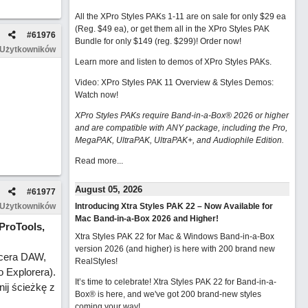
All the XPro Styles PAKs 1-11 are on sale for only $29 ea
(Reg. $49 ea), or get them all in the XPro Styles PAK
#
61976
Bundle for only $149 (reg. $299)!
Order now!
 Użytkowników
Learn more and listen to demos of XPro Styles PAKs.
Video: XPro Styles PAK 11 Overview & Styles Demos:
Watch now
!
XPro Styles PAKs require Band-in-a-Box® 2026 or higher
and are compatible with ANY package, including the Pro,
MegaPAK, UltraPAK, UltraPAK+, and Audiophile Edition.
Read more...
August 05, 2026
#
61977
 Użytkowników
Introducing Xtra Styles PAK 22 – Now Available for
Mac Band-in-a-Box 2026 and Higher!
ProTools,
Xtra Styles PAK 22 for Mac & Windows Band-in-a-Box
version 2026 (and higher) is here with 200 brand new
ncera DAW,
RealStyles!
 Explorera).
It’s time to celebrate! Xtra Styles PAK 22 for Band-in-a-
ij ścieżkę z
Box® is here, and we've got 200 brand-new styles
coming your way!