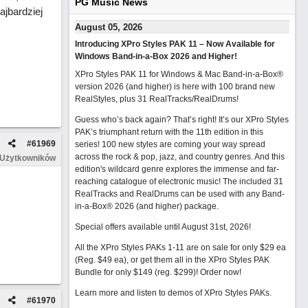
PG Music News
jbardziej
August 05, 2026
Introducing XPro Styles PAK 11 – Now Available for
Windows Band-in-a-Box 2026 and Higher!
XPro Styles PAK 11 for Windows & Mac Band-in-a-Box®
version 2026 (and higher) is here with 100 brand new
RealStyles, plus 31 RealTracks/RealDrums!
Guess who’s back again? That’s right! It’s our XPro Styles
PAK’s triumphant return with the 11th edition in this
#
61969
series! 100 new styles are coming your way spread
across the rock & pop, jazz, and country genres. And this
 Użytkowników
edition's wildcard genre explores the immense and far-
reaching catalogue of electronic music! The included 31
RealTracks and RealDrums can be used with any Band-
in-a-Box® 2026 (and higher) package.
Special offers available until August 31st, 2026!
All the XPro Styles PAKs 1-11 are on sale for only $29 ea
(Reg. $49 ea), or get them all in the XPro Styles PAK
Bundle for only $149 (reg. $299)!
Order now!
Learn more and listen to demos of XPro Styles PAKs.
#
61970