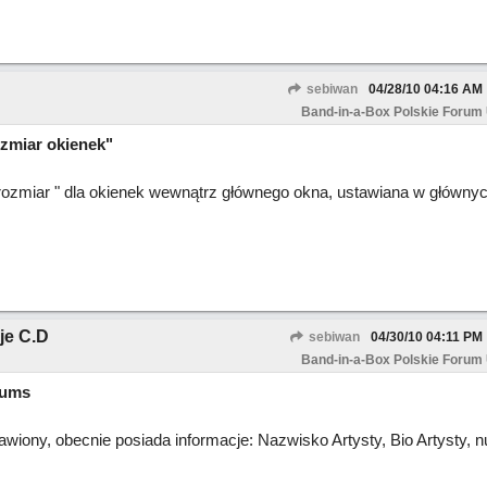
sebiwan
04/28/10
04:16 AM
Band-in-a-Box Polskie Forum
ozmiar okienek"
 rozmiar " dla okienek wewnątrz głównego okna, ustawiana w główny
je C.D
sebiwan
04/30/10
04:11 PM
Band-in-a-Box Polskie Forum
rums
iony, obecnie posiada informacje: Nazwisko Artysty, Bio Artysty, 