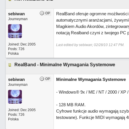
sebiwan
OP
RealBand oferuje ogromne możliwości 
Journeyman
automatycznymi aranżacjami, żywymi
Magikiem Audio Akordów, zintegrowan
notacją Realband czyni z twojego PC
Joined:
Dec 2005
Last edited by sebiwan;
02/28/10
12:47 PM
.
Posts: 726
Polska
RealBand - Minimalne Wymagania Systemowe
sebiwan
OP
Minimalne Wymagania Systemowe
Journeyman
- Windows® 9x / ME / NT / 2000 / XP /
- 128 MB RAM.
Joined:
Dec 2005
Cyfrowe funkcje audio wymagają szyb
Posts: 726
testowane). Funkcje MIDI wymagają 48
Polska