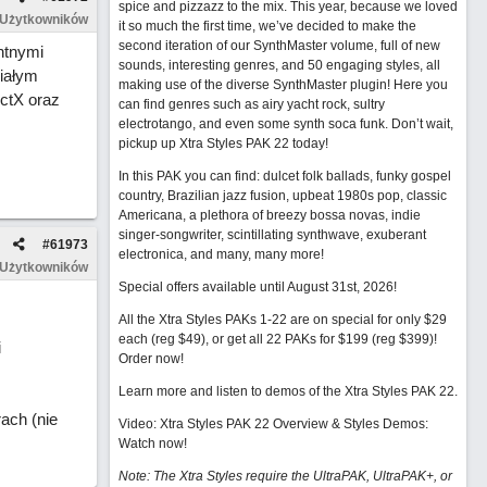
spice and pizzazz to the mix. This year, because we loved
 Użytkowników
it so much the first time, we’ve decided to make the
second iteration of our SynthMaster volume, full of new
ntnymi
sounds, interesting genres, and 50 engaging styles, all
iałym
making use of the diverse SynthMaster plugin! Here you
ctX oraz
can find genres such as airy yacht rock, sultry
electrotango, and even some synth soca funk. Don’t wait,
pickup up Xtra Styles PAK 22 today!
In this PAK you can find: dulcet folk ballads, funky gospel
country, Brazilian jazz fusion, upbeat 1980s pop, classic
Americana, a plethora of breezy bossa novas, indie
singer-songwriter, scintillating synthwave, exuberant
#
61973
electronica, and many, many more!
 Użytkowników
Special offers available until August 31st, 2026!
All the Xtra Styles PAKs 1-22 are on special for only $29
each (reg $49), or get all 22 PAKs for $199 (reg $399)!
i
Order now!
Learn more and listen to demos of the Xtra Styles PAK 22
.
ach (nie
Video: Xtra Styles PAK 22 Overview & Styles Demos:
Watch now
!
Note: The Xtra Styles require the UltraPAK, UltraPAK+, or