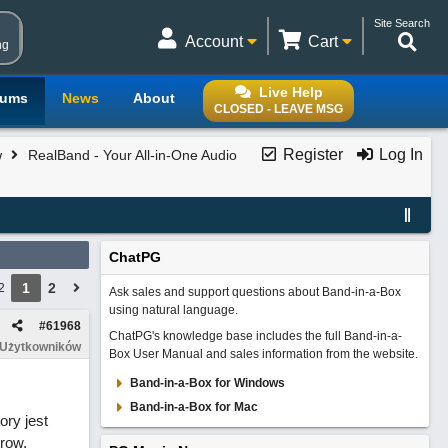
Site Search
Account
Cart
ng
Live Help
rums
News
About
CLOSED - LEAVE MSG
Register
Log In
w
RealBand - Your All-in-One Audio
ChatPG
1
2
2
Ask sales and support questions about Band-in-a-Box
using natural language.
#
61968
ChatPG's knowledge base includes the full Band-in-a-
 Użytkowników
Box User Manual and sales information from the website.
Band-in-a-Box for Windows
Band-in-a-Box for Mac
ry jest
row,