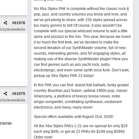
No Xtra Styles PAK is complete without the classic rock &
pop, jazz, and country volumes you know and love, and
we’ve got plenty to share, with 150 styles spread across
#
61978
too many genres to list! Of course, it also wouldn’t be
 Użytkowników
complete with our special wildcard volume to add a little
spice and pizzazz to the mix. This year, because we loved
it so much the first time, we’ve decided to make the
second iteration of our SynthMaster volume, full of new
sounds, interesting genres, and 50 engaging styles, all
making use of the diverse SynthMaster plugin! Here you
can find genres such as airy yacht rock, sultry
electrotango, and even some synth soca funk. Don’t wait,
pickup up Xtra Styles PAK 22 today!
In this PAK you can find: dulcet folk ballads, funky gospel
country, Brazilian jazz fusion, upbeat 1980s pop, classic
#
61979
Americana, a plethora of breezy bossa novas, indie
 Użytkowników
singer-songwriter, scintillating synthwave, exuberant
electronica, and many, many more!
Special offers available until August 31st, 2026!
mienie
All the Xtra Styles PAKs 1-22 are on special for only $29
each (reg $49), or get all 22 PAKs for $199 (reg $399)!
Order now!