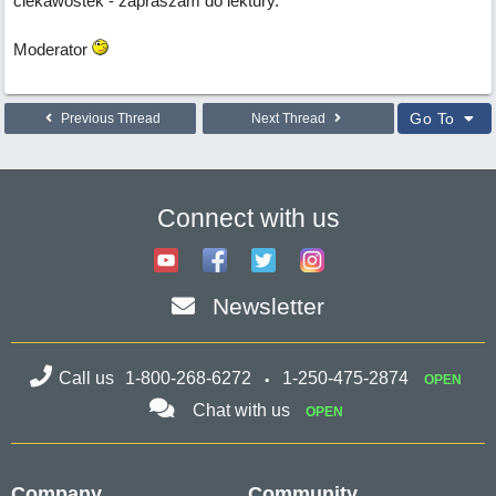
ciekawostek - zapraszam do lektury.
Moderator
Go To
Previous Thread
Next Thread
Connect with us
Newsletter
Call us
1-800-268-6272
1-250-475-2874
OPEN
Chat with us
OPEN
Company
Community