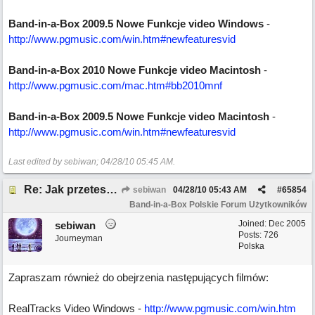
Band-in-a-Box 2009.5 Nowe Funkcje video Windows
-
http://www.pgmusic.com/win.htm#newfeaturesvid
Band-in-a-Box 2010 Nowe Funkcje video Macintosh
-
http://www.pgmusic.com/mac.htm#bb2010mnf
Band-in-a-Box 2009.5 Nowe Funkcje video Macintosh
-
http://www.pgmusic.com/win.htm#newfeaturesvid
Last edited by sebiwan;
04/28/10
05:45 AM
.
Re: Jak przetestować Band-in-a-box?
sebiwan
04/28/10
05:43 AM
#
65854
Band-in-a-Box Polskie Forum Użytkowników
Joined:
Dec 2005
sebiwan
Posts: 726
Journeyman
Polska
Zapraszam również do obejrzenia następujących filmów:
RealTracks Video Windows -
http://www.pgmusic.com/win.htm