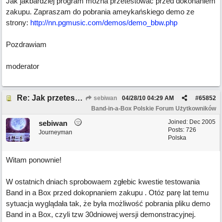
Jak jakbardziej program można przetestować przed dokonaniem
zakupu. Zapraszam do pobrania ameykańskiego demo ze
strony:
http://nn.pgmusic.com/demos/demo_bbw.php
Pozdrawiam
moderator
Re: Jak przetestować Band-in-a-box?
sebiwan
04/28/10
04:29 AM
#
65852
Band-in-a-Box Polskie Forum Użytkowników
Joined:
Dec 2005
sebiwan
Posts: 726
Journeyman
Polska
Witam ponownie!
W ostatnich dniach sprobowaem zgłebic kwestie testowania
Band in a Box przed dokopnaniem zakupu . Otóz parę lat temu
sytuacja wyglądała tak, że była możliwość pobrania pliku demo
Band in a Box, czyli tzw 30dniowej wersji demonstracyjnej.