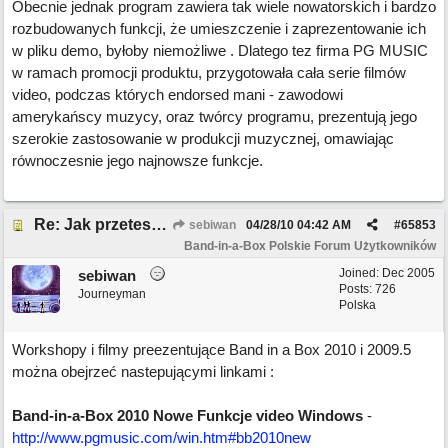
Obecnie jednak program zawiera tak wiele nowatorskich i bardzo
rozbudowanych funkcji, że umieszczenie i zaprezentowanie ich
w pliku demo, byłoby niemożliwe . Dlatego tez firma PG MUSIC
w ramach promocji produktu, przygotowała cała serie filmów
video, podczas których endorsed mani - zawodowi
amerykańscy muzycy, oraz twórcy programu, prezentują jego
szerokie zastosowanie w produkcji muzycznej, omawiając
równoczesnie jego najnowsze funkcje.
Re: Jak przetestować Band-in-a-box?
sebiwan
04/28/10
04:42 AM
#
65853
Band-in-a-Box Polskie Forum Użytkowników
Joined:
Dec 2005
sebiwan
Posts: 726
Journeyman
Polska
Workshopy i filmy preezentujące Band in a Box 2010 i 2009.5
można obejrzeć nastepującymi linkami :
Band-in-a-Box 2010 Nowe Funkcje video Windows
-
http://www.pgmusic.com/win.htm#bb2010new