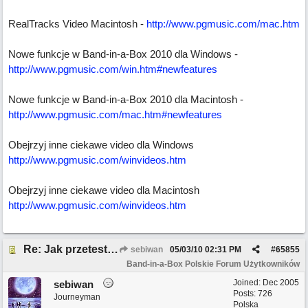
RealTracks Video Macintosh -
http://www.pgmusic.com/mac.htm
Nowe funkcje w Band-in-a-Box 2010 dla Windows -
http://www.pgmusic.com/win.htm#newfeatures
Nowe funkcje w Band-in-a-Box 2010 dla Macintosh -
http://www.pgmusic.com/mac.htm#newfeatures
Obejrzyj inne ciekawe video dla Windows
http://www.pgmusic.com/winvideos.htm
Obejrzyj inne ciekawe video dla Macintosh
http://www.pgmusic.com/winvideos.htm
Re: Jak przetestować Band-in-a-box?
sebiwan
05/03/10
02:31 PM
#
65855
Band-in-a-Box Polskie Forum Użytkowników
Joined:
Dec 2005
sebiwan
Posts: 726
Journeyman
Polska