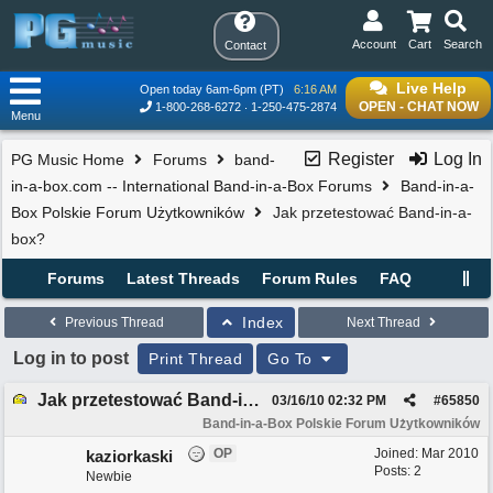
Account
Cart
Search
Contact
Live Help
Open today 6am-6pm (PT)
6:16 AM
OPEN - CHAT NOW
1-800-268-6272
1-250-475-2874
Menu
Register
Log In
PG Music Home
Forums
band-
in-a-box.com -- International Band-in-a-Box Forums
Band-in-a-
Box Polskie Forum Użytkowników
Jak przetestować Band-in-a-
box?
Forums
Latest Threads
Forum Rules
FAQ
Index
Previous Thread
Next Thread
Log in to post
Print Thread
Go To
Jak przetestować Band-in-a-box?
03/16/10
02:32 PM
#
65850
Band-in-a-Box Polskie Forum Użytkowników
OP
Joined:
Mar 2010
kaziorkaski
Posts: 2
Newbie