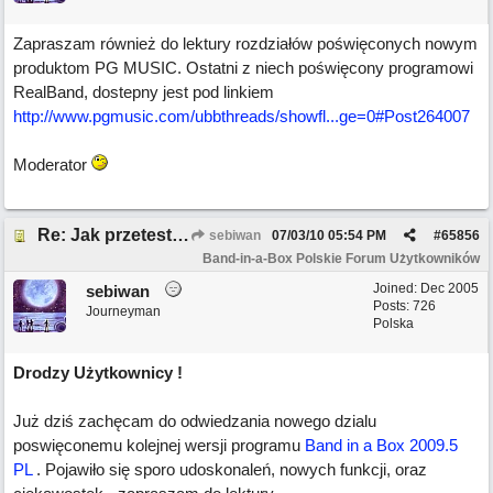
Zapraszam również do lektury rozdziałów poświęconych nowym
produktom PG MUSIC. Ostatni z niech poświęcony programowi
RealBand, dostepny jest pod linkiem
http://www.pgmusic.com/ubbthreads/showfl...ge=0#Post264007
Moderator
Re: Jak przetestować Band-in-a-box?
sebiwan
07/03/10
05:54 PM
#
65856
Band-in-a-Box Polskie Forum Użytkowników
Joined:
Dec 2005
sebiwan
Posts: 726
Journeyman
Polska
Drodzy Użytkownicy !
Już dziś zachęcam do odwiedzania nowego dzialu
poswięconemu kolejnej wersji programu
Band in a Box 2009.5
PL
. Pojawiło się sporo udoskonaleń, nowych funkcji, oraz