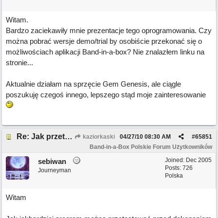
Witam.
Bardzo zaciekawiły mnie prezentacje tego oprogramowania. Czy
można pobrać wersje demo/trial by osobiście przekonać się o
możliwościach aplikacji Band-in-a-box? Nie znalazłem linku na
stronie...
Aktualnie działam na sprzęcie Gem Genesis, ale ciągle
poszukuję czegoś innego, lepszego stąd moje zainteresowanie
Re: Jak przetestować Band-in-a-box?
kaziorkaski
04/27/10
08:30 AM
#
65851
Band-in-a-Box Polskie Forum Użytkowników
Joined:
Dec 2005
sebiwan
Posts: 726
Journeyman
Polska
Witam