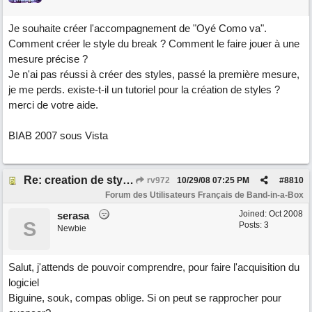
Je souhaite créer l'accompagnement de "Oyé Como va".
Comment créer le style du break ? Comment le faire jouer à une
mesure précise ?
Je n'ai pas réussi à créer des styles, passé la première mesure,
je me perds. existe-t-il un tutoriel pour la création de styles ?
merci de votre aide.
BIAB 2007 sous Vista
Re: creation de styles particuliers
rv972
10/29/08
07:25 PM
#
8810
Forum des Utilisateurs Français de Band-in-a-Box
Joined:
Oct 2008
serasa
S
Posts: 3
Newbie
Salut, j'attends de pouvoir comprendre, pour faire l'acquisition du
logiciel
Biguine, souk, compas oblige. Si on peut se rapprocher pour