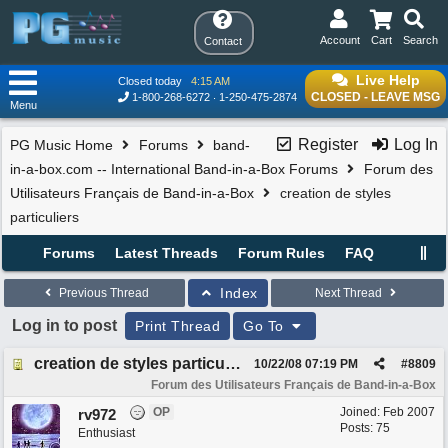
Account
Cart
Search
Contact
Live Help
Closed today
4:15 AM
CLOSED - LEAVE MSG
1-800-268-6272
1-250-475-2874
Menu
Register
Log In
PG Music Home
Forums
band-
in-a-box.com -- International Band-in-a-Box Forums
Forum des
Utilisateurs Français de Band-in-a-Box
creation de styles
particuliers
Forums
Latest Threads
Forum Rules
FAQ
Index
Previous Thread
Next Thread
Log in to post
Print Thread
Go To
creation de styles particuliers
10/22/08
07:19 PM
#
8809
Forum des Utilisateurs Français de Band-in-a-Box
OP
Joined:
Feb 2007
rv972
Posts: 75
Enthusiast