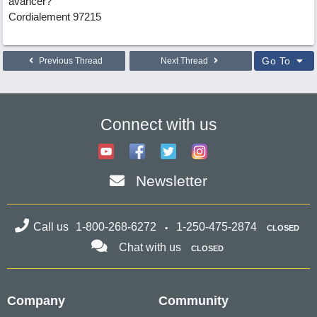
avancer?
Cordialement 97215
Go To
Previous Thread
Next Thread
Connect with us
Newsletter
Call us
1-800-268-6272
1-250-475-2874
CLOSED
Chat with us
CLOSED
Company
Community