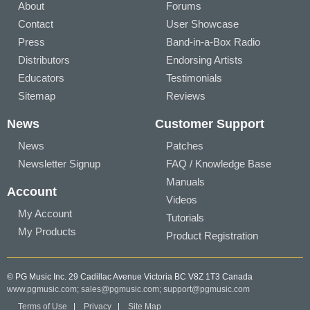
About
Forums
Contact
User Showcase
Press
Band-in-a-Box Radio
Distributors
Endorsing Artists
Educators
Testimonials
Sitemap
Reviews
News
Customer Support
News
Patches
Newsletter Signup
FAQ / Knowledge Base
Manuals
Account
Videos
My Account
Tutorials
My Products
Product Registration
© PG Music Inc. 29 Cadillac Avenue Victoria BC V8Z 1T3 Canada
www.pgmusic.com;
sales@pgmusic.com;
support@pgmusic.com
Terms of Use
|
Privacy
|
Site Map