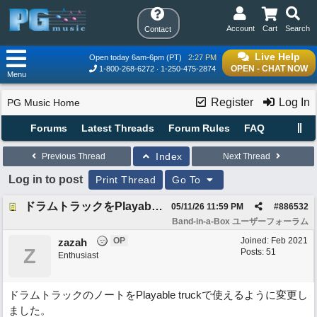
Account
Cart
Search
Contact
Live Help
Open today 6am-6pm (PT)
2:27 PM
OPEN - CHAT NOW
1-800-268-6272
1-250-475-2874
Menu
Register
Log In
PG Music Home
Forums
Latest Threads
Forum Rules
FAQ
Index
Previous Thread
Next Thread
Log in to post
Print Thread
Go To
ドラムトラックをPlayable truckにした時のベロシティについて
05/11/26
11:59 PM
#
886532
Band-in-a-Box ユーザーフォーラム
OP
Joined:
Feb 2021
zazah
Z
Posts: 51
Enthusiast
ドラムトラックのノートをPlayable truckで使えるように変更し
ました。