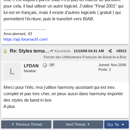
pour cela, il faut utiliser un autre logiciel. J'utilise "Final 2001" qui
lui est en français, mais il existe d'autres logiciels ( gratuit ) qui
permettent l'écriture, puis le transfert vers BIAB.
Amicalement, 43
https://aiji.forumactif.com/
Re: Styles ternaires
Karantois
11/10/08
04:41 AM
#
8933
Forum des Utilisateurs Français de Band-in-a-Box
OP
Joined:
Nov 2008
LFDAN
L
Posts: 3
Newbie
Merci pour l'info, moi j'utilise harmony assistant qui est tres
complet et pas tres cher, on peux aussi dans harmony importer
des styles de band in box
A plus
Go To
Previous Thread
Next Thread