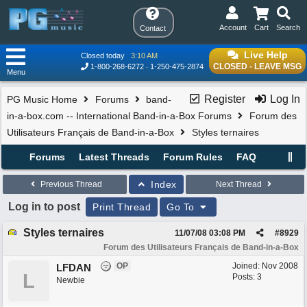
Account
Cart
Search
Contact
Live Help
Closed today
3:10 AM
CLOSED - LEAVE MSG
1-800-268-6272
1-250-475-2874
Menu
Register
Log In
PG Music Home
Forums
band-
in-a-box.com -- International Band-in-a-Box Forums
Forum des
Utilisateurs Français de Band-in-a-Box
Styles ternaires
Forums
Latest Threads
Forum Rules
FAQ
Index
Previous Thread
Next Thread
Log in to post
Print Thread
Go To
Styles ternaires
11/07/08
03:08 PM
#
8929
Forum des Utilisateurs Français de Band-in-a-Box
OP
Joined:
Nov 2008
LFDAN
L
Posts: 3
Newbie