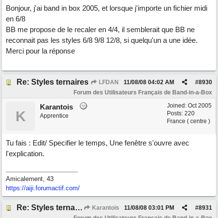
Bonjour, j'ai band in box 2005, et lorsque j'importe un fichier midi
en 6/8
BB me propose de le recaler en 4/4, il semblerait que BB ne
reconnait pas les styles 6/8 9/8 12/8, si quelqu'un a une idée.
Merci pour la réponse
Re: Styles ternaires
LFDAN
11/08/08
04:02 AM
#
8930
Forum des Utilisateurs Français de Band-in-a-Box
Joined:
Oct 2005
Karantois
K
Posts: 220
Apprentice
France ( centre )
Tu fais : Edit/ Specifier le temps, Une fenêtre s'ouvre avec
l'explication.
Amicalement, 43
https://aiji.forumactif.com/
Re: Styles ternaires
Karantois
11/08/08
03:01 PM
#
8931