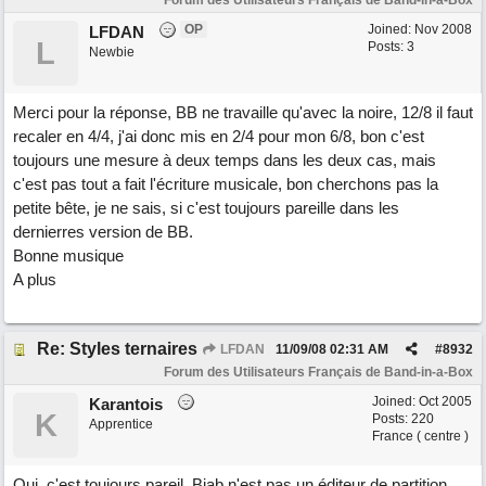
Forum des Utilisateurs Français de Band-in-a-Box
OP
Joined:
Nov 2008
LFDAN
L
Posts: 3
Newbie
Merci pour la réponse, BB ne travaille qu'avec la noire, 12/8 il faut
recaler en 4/4, j'ai donc mis en 2/4 pour mon 6/8, bon c'est
toujours une mesure à deux temps dans les deux cas, mais
c'est pas tout a fait l'écriture musicale, bon cherchons pas la
petite bête, je ne sais, si c'est toujours pareille dans les
dernierres version de BB.
Bonne musique
A plus
Re: Styles ternaires
LFDAN
11/09/08
02:31 AM
#
8932
Forum des Utilisateurs Français de Band-in-a-Box
Joined:
Oct 2005
Karantois
K
Posts: 220
Apprentice
France ( centre )
Oui, c'est toujours pareil. Biab n'est pas un éditeur de partition,