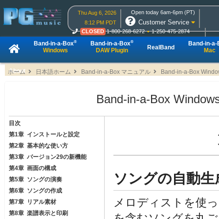
Open today 6am-6pm (PT)
Thu Aug 6, 2026
Customer Service
8:12 PM PDT
CLOSED
1-800-268-6272
1-250-475-2874
CLOSED
Live Chat
OPEN
Online Ordering
®
®
Band-in-a-Box
Band-in-a-Box
Band-in-a
RealBand
Windows
DAW Plugin
Mac
About
ホーム
日本語ホーム
Band-in-a-Box マニュアル
Band-in-a-Box Wi
Band-in-a-Box Wi
目次
第1章 インストールと設定
第2章 基本的な使い方
第3章 バージョン29の新機能
第4章 画面の構成
ソングの自動生
第5章 ソングの演奏
第6章 ソングの作成
メロディストを使っ
第7章 リアル素材
第8章 楽譜表示と印刷
を含むソングを丸ご