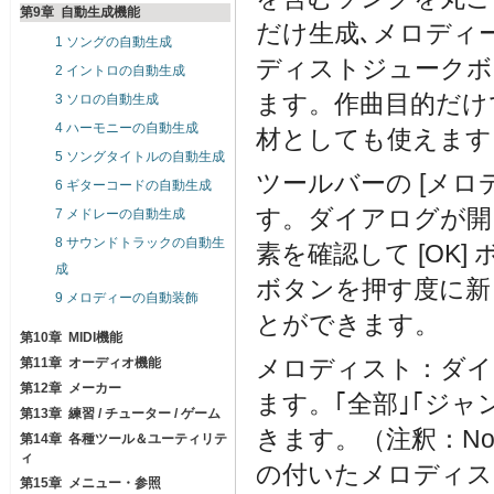
第9章 自動生成機能
だけ生成､メロディ
1 ソングの自動生成
ディストジュークボ
2 イントロの自動生成
ます。作曲目的だけ
3 ソロの自動生成
4 ハーモニーの自動生成
材としても使えます
5 ソングタイトルの自動生成
ツールバーの [メロディ
6 ギターコードの自動生成
す。ダイアログが開
7 メドレーの自動生成
8 サウンドトラックの自動生
素を確認して [OK
成
ボタンを押す度に新
9 メロディーの自動装飾
とができます。
第10章 MIDI機能
メロディスト：ダイ
第11章 オーディオ機能
第12章 メーカー
ます。｢全部｣｢ジャ
第13章 練習 / チューター / ゲーム
きます。（注釈：No.
第14章 各種ツール＆ユーティリテ
ィ
の付いたメロディスト
第15章 メニュー・参照