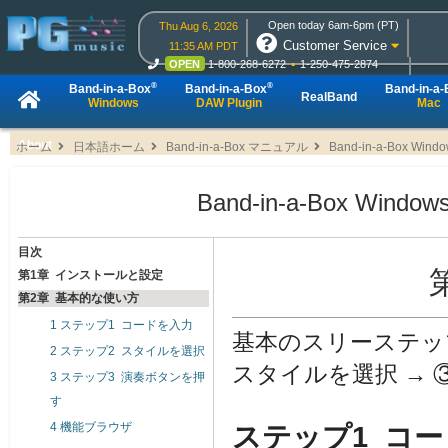
Open today 6am-6pm (PT)
Thu Aug 6, 2026
Customer Service
11:35 AM PDT
OPEN
1-800-268-6272
1-250-475-2874
OPEN
Live Chat
OPEN
Online Ordering
®
®
Band-in-a-Box
Band-in-a-Box
Band-in-a
RealBand
Windows
DAW Plugin
Mac
About
ホーム
日本語ホーム
Band-in-a-Box マニュアル
Band-in-a-Box W
Band-in-a-Box Wi
目次
第1章 インストールと設定
第2章 基本的な使い方
1 ステップ1 コードを入力
基本のスリーステッ
2 ステップ2 スタイルを選択
スタイルを選択 →
3 ステップ3 演奏ボタンを押
す
4 機能ブラウザ
ステップ1 コ