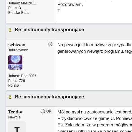
Joined:
Mar 2011
Pozdrawiam,
Posts: 3
T
Bielsko-Biała
Re: instrumenty transponujące
sebiwan
Na pewno jest to możliwe w przypadku 
Journeyman
generowanych wewątrz programu, tego
Joined:
Dec 2005
Posts: 726
Polska
Re: instrumenty transponujące
Tedd-y
OP
Mój pomysł na zastosowanie jest bard
Newbie
Przykładowo ćwiczę gamę C. Ponieważ
Es. Zakładam, że w program mógłbym w
T
ćwiczeniu kilku gam - wówczas koniec