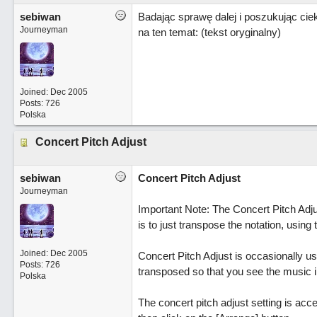
sebiwan
Badając sprawę dalej i poszukując cie
Journeyman
na ten temat: (tekst oryginalny)
Joined:
Dec 2005
Posts: 726
Polska
Concert Pitch Adjust
sebiwan
Concert Pitch Adjust
Journeyman
Important Note: The Concert Pitch Adjus
is to just transpose the notation, usin
Joined:
Dec 2005
Concert Pitch Adjust is occasionally u
Posts: 726
transposed so that you see the music in
Polska
The concert pitch adjust setting is ac