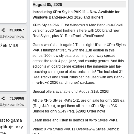
August 05, 2026
Introducing XPro Styles PAK 11 – Now Available for
Windows Band-in-a-Box 2026 and Higher!
XPro Styles PAK 11 for Windows & Mac Band-in-a-Box®
#
109967
version 2026 (and higher) is here with 100 brand new
RealStyles, plus 31 RealTracks/RealDrums!
 Użytkowników
eżek MIDI
Guess who’s back again? That’s right! It’s our XPro Styles
PAK’s triumphant return with the 11th edition in this
series! 100 new styles are coming your way spread
across the rock & pop, jazz, and country genres. And this
edition's wildcard genre explores the immense and far-
reaching catalogue of electronic music! The included 31
RealTracks and RealDrums can be used with any Band-
in-a-Box® 2026 (and higher) package.
Special offers available until August 31st, 2026!
#
109968
All the XPro Styles PAKs 1-11 are on sale for only $29 ea
 Użytkowników
(Reg. $49 ea), or get them all in the XPro Styles PAK
Bundle for only $149 (reg. $299)!
Order now!
est to gama
Learn more and listen to demos of XPro Styles PAKs.
likuje przy
Video: XPro Styles PAK 11 Overview & Styles Demos:
rze.