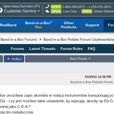
Open today 6am-6pm (PT)
OPEN
1-800-268-6272
1-250-475-2874
Customer Service
OPEN
Live Chat
OPEN
Online Orderi
®
Band-in-a-Box
Other
RealBand
Support
Fo
Mac
Products
l Band-in-a-Box Forums
Band-in-a-Box Polskie Forum Użytkownikó
Forums
Latest Threads
Forum Rules
FAQ
Index
Next Thread
03/29/11
12:38 PM
Band-in-a-Box Polskie Forum
ox umożliwia zapis akordów w notacji instrumentów transponującyc
b) - czy jest możliwe takie ustawienie, by wpisując akordy np Eb-
wanej jako C-E-A ?
go lini melodycznej.