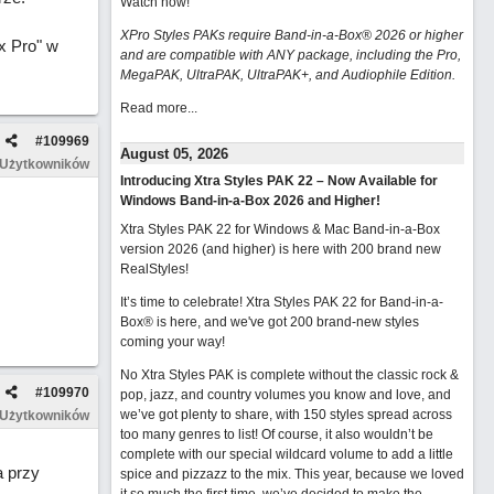
Watch now
!
XPro Styles PAKs require Band-in-a-Box® 2026 or higher
x Pro" w
and are compatible with ANY package, including the Pro,
MegaPAK, UltraPAK, UltraPAK+, and Audiophile Edition.
Read more...
#
109969
August 05, 2026
 Użytkowników
Introducing Xtra Styles PAK 22 – Now Available for
Windows Band-in-a-Box 2026 and Higher!
Xtra Styles PAK 22 for Windows & Mac Band-in-a-Box
version 2026 (and higher) is here with 200 brand new
RealStyles!
It’s time to celebrate! Xtra Styles PAK 22 for Band-in-a-
Box® is here, and we've got 200 brand-new styles
coming your way!
No Xtra Styles PAK is complete without the classic rock &
#
109970
pop, jazz, and country volumes you know and love, and
we’ve got plenty to share, with 150 styles spread across
 Użytkowników
too many genres to list! Of course, it also wouldn’t be
complete with our special wildcard volume to add a little
a przy
spice and pizzazz to the mix. This year, because we loved