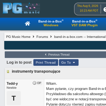
Thu Aug 6, 2026
10:23 AM PDT
®
®
Band-in-a-Box
Band-in-a-Box
Windows
VST DAW Plugin
PG Music Home
Forums
band-in-a-box.com -- Internationa
Previous Thread
Log in to post
Print Thread
Go To
instrumenty transponujące
Tedd-y
OP
Witam.
Newbie
Mam pytanie, czy program Band-in-a-B
Przykładowo dla saksofonu altowego (E
T
być one widoczne w notacji transpono
Pytanie dotyczy również zapisu nutowe