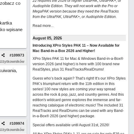
22 requires the 2026 or higher UltraPAK, UltraPAK+, or
 zobacz co
Audiophile Edition. They will not work with the Pro or
MegaPAK version because they need the RealTracks
from the UltraPAK, UltraPAK+, or Audiophile Edition.
kartka
Read more...
ako wpisane
August 05, 2026
Introducing XPro Styles PAK 11 – Now Available for
Mac Band-in-a-Box 2026 and Higher!
#
109973
XPro Styles PAK 11 for Mac & Windows Band-in-a-Box®
 Użytkowników
version 2026 (and higher) is here with 100 brand new
RealStyles, plus 31 RealTracks/RealDrums!
kuiwania,
Guess who’s back again? That’s right! It’s our XPro Styles
PAK’s triumphant return with the 11th edition in this
series! 100 new styles are coming your way spread
across the rock & pop, jazz, and country genres. And this
edition's wildcard genre explores the immense and far-
reaching catalogue of electronic music! The included 31
RealTracks and RealDrums can be used with any Band-
in-a-Box® 2026 (and higher) package.
#
109974
Special offers available until August 31st, 2026!
 Użytkowników