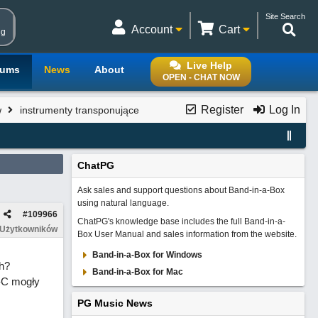
Site Search
Account
Cart
ng
Live Help
rums
News
About
OPEN - CHAT NOW
Register
Log In
w
instrumenty transponujące
ChatPG
Ask sales and support questions about Band-in-a-Box
using natural language.
#
109966
ChatPG's knowledge base includes the full Band-in-a-
 Użytkowników
Box User Manual and sales information from the website.
Band-in-a-Box for Windows
h?
Band-in-a-Box for Mac
G-C mogły
PG Music News