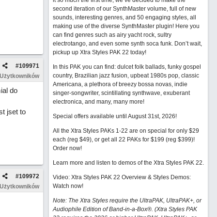
it so much the first time, we’ve decided to make the
second iteration of our SynthMaster volume, full of new
sounds, interesting genres, and 50 engaging styles, all
making use of the diverse SynthMaster plugin! Here you
can find genres such as airy yacht rock, sultry
electrotango, and even some synth soca funk. Don’t wait,
pickup up Xtra Styles PAK 22 today!
#
109971
In this PAK you can find: dulcet folk ballads, funky gospel
country, Brazilian jazz fusion, upbeat 1980s pop, classic
 Użytkowników
Americana, a plethora of breezy bossa novas, indie
ial do
singer-songwriter, scintillating synthwave, exuberant
electronica, and many, many more!
t jset to
Special offers available until August 31st, 2026!
All the Xtra Styles PAKs 1-22 are on special for only $29
each (reg $49), or get all 22 PAKs for $199 (reg $399)!
Order now!
Learn more and listen to demos of the Xtra Styles PAK 22
.
#
109972
Video: Xtra Styles PAK 22 Overview & Styles Demos:
Watch now
!
 Użytkowników
Note: The Xtra Styles require the UltraPAK, UltraPAK+, or
Audiophile Edition of Band-in-a-Box®. (Xtra Styles PAK