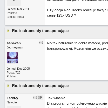
Joined:
Mar 2011
Czy opcja RealTracks realizuje taką f
Posts: 3
cenie 129,- USD ?
Bielsko-Biała
Re: instrumenty transponujące
sebiwan
No tak naturalnie to dobra metoda, pod
Journeyman
transponowanej. Rozumeim ze oczekujes
Joined:
Dec 2005
Posts: 726
Polska
Re: instrumenty transponujące
Tedd-y
OP
Tak właśnie.
Newbie
Dla programu komputerowego wydaje się