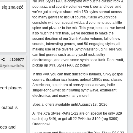
No Xtra Styles PAK is complete without the classic rock &
 się znaleźć
pop, jazz, and country volumes you know and love, and
we’ve got plenty to share, with 150 styles spread across
too many genres to list! Of course, it also wouldn’t be
complete with our special wildcard volume to add a little
spice and pizzazz to the mix. This year, because we loved
it so much the first time, we’ve decided to make the
second iteration of our SynthMaster volume, full of new
sounds, interesting genres, and 50 engaging styles, all
making use of the diverse SynthMaster plugin! Here you
can find genres such as airy yacht rock, sultry
#
109977
electrotango, and even some synth soca funk. Don’t wait,
pickup up Xtra Styles PAK 22 today!
 Użytkowników
In this PAK you can find: dulcet folk ballads, funky gospel
country, Brazilian jazz fusion, upbeat 1980s pop, classic
Americana, a plethora of breezy bossa novas, indie
cert players
singer-songwriter, scintillating synthwave, exuberant
electronica, and many, many more!
Special offers available until August 31st, 2026!
output is
All the Xtra Styles PAKs 1-22 are on special for only $29
each (reg $49), or get all 22 PAKs for $199 (reg $399)!
Order now!
nces and