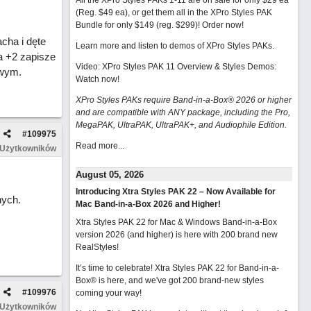
All the XPro Styles PAKs 1-11 are on sale for only $29 ea
(Reg. $49 ea), or get them all in the XPro Styles PAK
Bundle for only $149 (reg. $299)!
Order now!
cha i dęte
Learn more and listen to demos of XPro Styles PAKs.
a +2 zapisze
Video: XPro Styles PAK 11 Overview & Styles Demos:
owym.
Watch now
!
XPro Styles PAKs require Band-in-a-Box® 2026 or higher
and are compatible with ANY package, including the Pro,
MegaPAK, UltraPAK, UltraPAK+, and Audiophile Edition.
#
109975
Read more...
 Użytkowników
August 05, 2026
Introducing Xtra Styles PAK 22 – Now Available for
nych.
Mac Band-in-a-Box 2026 and Higher!
Xtra Styles PAK 22 for Mac & Windows Band-in-a-Box
version 2026 (and higher) is here with 200 brand new
RealStyles!
It’s time to celebrate! Xtra Styles PAK 22 for Band-in-a-
Box® is here, and we've got 200 brand-new styles
#
109976
coming your way!
 Użytkowników