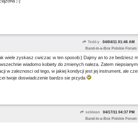
iążona ;-)
Tedd-y
04/04/11
01:46 AM
Band-in-a-Box Polskie Forum
 jak wiele zyskasz cwiczac w ten sposob:) Dajmy an to ze bedziesz m
 powszechnie wiadomo kobiety do zmienych naleza. Zatem niepsianym
ji w zaleznosci od tego, w jakiej kondycji jest jej instrument, ale czes
ei twoje doswiadczenie bardzo sie przyda
sebiwan
04/17/11
04:37 PM
Band-in-a-Box Polskie Forum