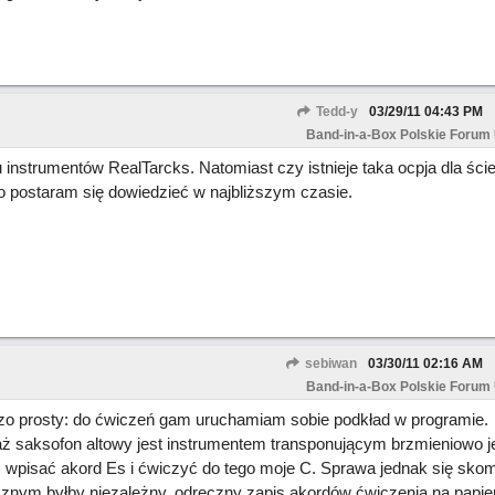
Tedd-y
03/29/11
04:43 PM
Band-in-a-Box Polskie Forum
instrumentów RealTarcks. Natomiast czy istnieje taka ocpja dla ści
 postaram się dowiedzieć w najbliższym czasie.
sebiwan
03/30/11
02:16 AM
Band-in-a-Box Polskie Forum
zo prosty: do ćwiczeń gam uruchamiam sobie podkład w programie.
 saksofon altowy jest instrumentem transponującym brzmieniowo j
pisać akord Es i ćwiczyć do tego moje C. Sprawa jednak się skomp
znym byłby niezależny, odręczny zapis akordów ćwiczenia na papie