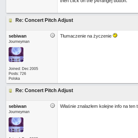
then click on the [Arrange] button.
Re: Concert Pitch Adjust
sebiwan
Tłumaczenie na życzenie
Journeyman
Joined:
Dec 2005
Posts: 726
Polska
Re: Concert Pitch Adjust
sebiwan
Właśnie znalazłem kolejne info na ten
Journeyman