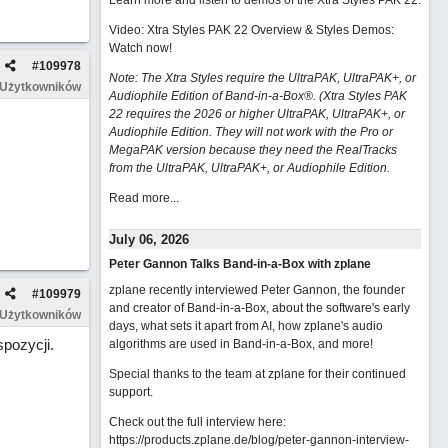
Learn more and listen to demos of the Xtra Styles PAK 22
.
Video: Xtra Styles PAK 22 Overview & Styles Demos:
Watch now
!
#
109978
Note: The Xtra Styles require the UltraPAK, UltraPAK+, or
 Użytkowników
Audiophile Edition of Band-in-a-Box®. (Xtra Styles PAK
22 requires the 2026 or higher UltraPAK, UltraPAK+, or
Audiophile Edition. They will not work with the Pro or
MegaPAK version because they need the RealTracks
from the UltraPAK, UltraPAK+, or Audiophile Edition.
Read more...
July 06, 2026
Peter Gannon Talks Band-in-a-Box with zplane
zplane recently interviewed Peter Gannon, the founder
#
109979
and creator of Band-in-a-Box, about the software's early
 Użytkowników
days, what sets it apart from AI, how zplane's audio
pozycji.
algorithms are used in Band-in-a-Box, and more!
Special thanks to the team at zplane for their continued
support.
Check out the full interview here:
https://products.zplane.de/blog/peter-gannon-interview-