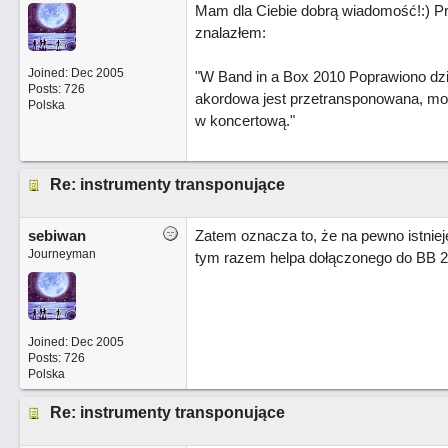
Mam dla Ciebie dobrą wiadomość!:) P
znalazłem:
Joined:
Dec 2005
"W Band in a Box 2010 Poprawiono dzia
Posts: 726
akordowa jest przetransponowana, moż
Polska
w koncertową."
Re: instrumenty transponujące
sebiwan
Zatem oznacza to, że na pewno istnieje
Journeyman
tym razem helpa dołączonego do BB 2
Joined:
Dec 2005
Posts: 726
Polska
Re: instrumenty transponujące