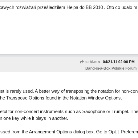
kawych rozwiażań prześledziłem Helpa do BB 2010 . Oto co udało mi
sebiwan
04/21/11
02:00 PM
Band-in-a-Box Polskie Forum
t is rarely used. A better way of transposing the notation for non-con
g the Transpose Options found in the Notation Window Options.
seful for non-concert instruments such as Saxophone or Trumpet. The 
 one key while it plays in another.
cessed from the Arrangement Options dialog box. Go to Opt. | Prefere