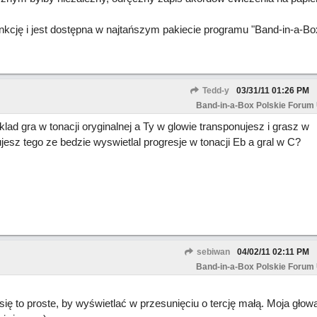
unkcję i jest dostępna w najtańszym pakiecie programu "Band-in-a-Bo
Tedd-y
03/31/11
01:26 PM
Band-in-a-Box Polskie Forum
klad gra w tonacji oryginalnej a Ty w glowie transponujesz i grasz w
z tego ze bedzie wyswietlal progresje w tonacji Eb a gral w C?
sebiwan
04/02/11
02:11 PM
Band-in-a-Box Polskie Forum
 to proste, by wyświetlać w przesunięciu o tercję małą. Moja głow