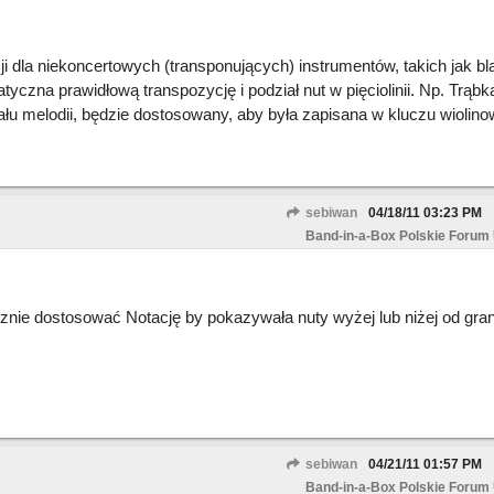
i dla niekoncertowych (transponujących) instrumentów, takich jak bla
czna prawidłową transpozycję i podział nut w pięciolinii. Np. Trąbk
ału melodii, będzie dostosowany, aby była zapisana w kluczu wiolin
sebiwan
04/18/11
03:23 PM
Band-in-a-Box Polskie Forum
znie dostosować Notację by pokazywała nuty wyżej lub niżej od gra
sebiwan
04/21/11
01:57 PM
Band-in-a-Box Polskie Forum