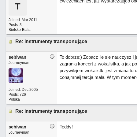
ćwiczeniach jest już wystarczająco obc
T
Joined:
Mar 2011
Posts: 3
Bielsko-Biała
Re: instrumenty transponujące
sebiwan
To dobrze:) Zobacz ile sie nauczysz i
Journeyman
zagrania koncert z wokalistka, a jak
przywilejem wokalistki jest zmiana tonac
conajmneij tercja mala. W tym momenc
Joined:
Dec 2005
Posts: 726
Polska
Re: instrumenty transponujące
sebiwan
Teddy!
Journeyman