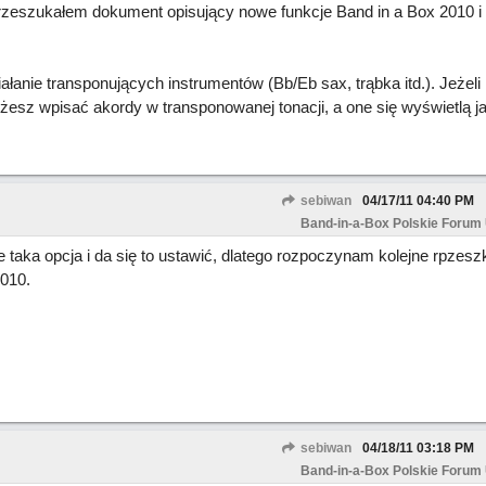
rzeszukałem dokument opisujący nowe funkcje Band in a Box 2010 i
łanie transponujących instrumentów (Bb/Eb sax, trąbka itd.). Jeżeli 
esz wpisać akordy w transponowanej tonacji, a one się wyświetlą j
sebiwan
04/17/11
04:40 PM
Band-in-a-Box Polskie Forum
 taka opcja i da się to ustawić, dlatego rozpoczynam kolejne rpzesz
010.
sebiwan
04/18/11
03:18 PM
Band-in-a-Box Polskie Forum