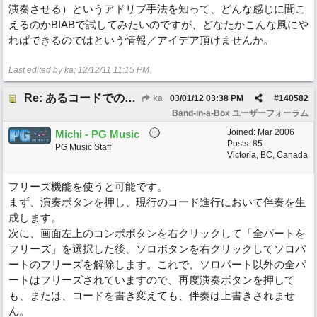
演奏させる）というアドリブ手法を知って、どんな感じに聞こ
えるのかBIABで試してみたいのですが、どなたかこんな風にや
ればできるのではという情報／アイデア頂けませんか。
Last edited by ka;
12/12/11
11:15 PM
.
Re: あるコードでの伴奏に違うコードでのSoloを演奏させる方法ないか。
ka
03/01/12
03:38 PM
#
140582
Band-in-a-Box ユーザーフォーラム
Joined:
Mar 2006
Michi - PG Music
Posts: 85
PG Music Staff
Victoria, BC, Canada
フリーズ機能を使うと可能です。
まず、演奏ボタンを押し、現行のコード進行において伴奏を生
成します。
次に、画面左上のコンボボタンを右クリックして「全パートを
フリーズ」を選択した後、ソロボタンを右クリックしてソロパ
ートのフリーズを解除します。これで、ソロパート以外の全パ
ートはフリーズされていますので、再度演奏ボタンを押して
も、または、コードを書き変えても、伴奏は上書きされませ
ん。