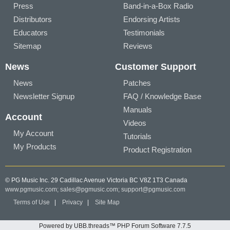
Press
Band-in-a-Box Radio
Distributors
Endorsing Artists
Educators
Testimonials
Sitemap
Reviews
News
Customer Support
News
Patches
Newsletter Signup
FAQ / Knowledge Base
Manuals
Account
Videos
My Account
Tutorials
My Products
Product Registration
© PG Music Inc. 29 Cadillac Avenue Victoria BC V8Z 1T3 Canada
www.pgmusic.com;
sales@pgmusic.com;
support@pgmusic.com
Terms of Use
|
Privacy
|
Site Map
Powered by UBB.threads™ PHP Forum Software 7.7.5