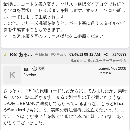
最後に、コードを書き変え、ソリスト選択ダイアログでお好き
なソロを選択し、ＯＫボタンを押します。すると、ソロが新し
いコードによって生成されます。
この他、フリーズ機能を使うと、パート毎に違うスタイルで伴
奏を生成することもできます。
マニュアル第５章のフリーズ機能をご参照ください。
Re: あるコードでの伴奏に違うコードでのSoloを演奏させる方法ないか。
Michi - PG Music
03/05/12
08:12 AM
#
140583
Band-in-a-Box ユーザーフォーラム
OP
Joined:
Nov 2008
ka
K
Posts: 4
Newbie
さっそく、2-5-1の代理コードなどから試してみましたが、素晴
らしいの一語に尽きます。まるで別世界の扉が開いたような、
DAVE LIEBMANに演奏してもらっているような。もっとBlues
やStandardでも試して、実際の奏法習得に役立てたいと思いま
す。このような使い方を教えて頂けて本当に嬉しいです、あり
がとうございました。