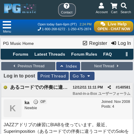
Account
Cart
Search
Contact
Live Help
Open today 6am-6pm (PT)
2:24 PM
OPEN - CHAT NOW
1-800-268-6272
1-250-475-2874
Menu
Register
Log In
PG Music Home
Forums
Latest Threads
Forum Rules
FAQ
Index
Previous Thread
Next Thread
Log in to post
Print Thread
Go To
あるコードでの伴奏に違うコードでのSoloを演奏させる方法ないか。
12/12/11
11:11 PM
#
140581
Band-in-a-Box ユーザーフォーラム
OP
Joined:
Nov 2008
ka
K
Posts: 4
Newbie
JAZZアドリブの練習にBIABを使っています。最近、
Superimposition（あるコードでの伴奏に違うコードでのSoloを