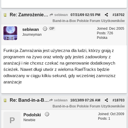
Re: Zamrożenie Utworu /Odmrożenie Utworu
sebiwan
07/31/09
02:55 PM
#
18702
Band-in-a-Box Polskie Forum Użytkowników
OP
Joined:
Dec 2005
sebiwan
Posts: 726
Journeyman
Polska
Funkcja Zamrażania jest użyteczna dla ludzi, którzy grają z
programem na żywo oraz wtedy gdy jesteś zadowolony z
aranżacji i nie chcesz czekać na generowanie dodatkowych
ścieżek. Nawet długi utwór z wieloma RaelTracks będzie
odtwarzany w ciągu kilkiu sekund, gdy wcześniej zamrozisz
aranżacje
Re: Band-in-a-Box 2009
sebiwan
10/13/09
07:26 AM
#
18703
Band-in-a-Box Polskie Forum Użytkowników
Joined:
Oct 2009
Podolski
P
Posts: 1
Newbie