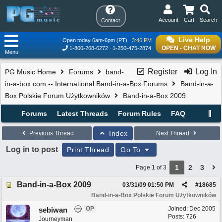
Account
Cart
Search
Contact
Live Help
Open today 6am-6pm (PT)
3:46 PM
OPEN - CHAT NOW
1-800-268-6272
1-250-475-2874
Menu
Register
Log In
PG Music Home
Forums
band-
in-a-box.com -- International Band-in-a-Box Forums
Band-in-a-
Box Polskie Forum Użytkowników
Band-in-a-Box 2009
Forums
Latest Threads
Forum Rules
FAQ
Index
Previous Thread
Next Thread
Log in to post
Print Thread
Go To
1
2
3
Page 1 of 3
Band-in-a-Box 2009
03/31/09
01:50 PM
#
18685
Band-in-a-Box Polskie Forum Użytkowników
OP
Joined:
Dec 2005
sebiwan
Posts: 726
Journeyman