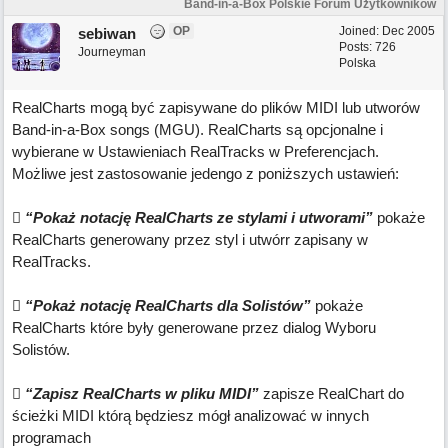
Band-in-a-Box Polskie Forum Użytkowników
OP
Joined:
Dec 2005
sebiwan
Posts: 726
Journeyman
Polska
RealCharts mogą być zapisywane do plików MIDI lub utworów
Band-in-a-Box songs (MGU). RealCharts są opcjonalne i
wybierane w Ustawieniach RealTracks w Preferencjach.
Możliwe jest zastosowanie jedengo z poniższych ustawień:

“Pokaż notację RealCharts ze stylami i utworami”
pokaże
RealCharts generowany przez styl i utwórr zapisany w
RealTracks.

“Pokaż notację RealCharts dla Solistów”
pokaże
RealCharts które były generowane przez dialog Wyboru
Solistów.

“Zapisz RealCharts w pliku MIDI”
zapisze RealChart do
ścieżki MIDI którą będziesz mógł analizować w innych
programach