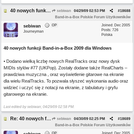
40 nowych funkcji Band-in-a-Box 2009 dla Windows
sebiwan
04/29/09
02:53 PM
#
18688
Band-in-a-Box Polskie Forum Użytkowników
OP
Joined:
Dec 2005
sebiwan
Posts: 726
Journeyman
Polska
40 nowych funkcji Band-in-a-Box 2009 dla Windows
• Dodano wielką liczbę nowych RealTracks oraz nowy dysk
MIDIs stylów #77 (UKPop). Zostały dodane także RealCharts –
prawdziwa muzyczna , oraz wyświetlenie gitarowe na ekranie
dla wielu RealTracks. To pozwala słyszeć wykonania audio oraz
widzieć i uczyć się z notacji na ekranie, z tabulatury i gryfu
gitarowego na ekranie.
Last edited by sebiwan;
04/29/09
02:58 PM
.
Re: 40 nowych funkcji Band-in-a-Box 2009 dla Windows
sebiwan
04/30/09
02:25 PM
#
18689
Band-in-a-Box Polskie Forum Użytkowników
OP
Joined:
Dec 2005
sebiwan