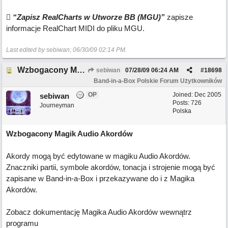

“Zapisz RealCharts w Utworze BB (MGU)”
zapisze
informacje RealChart MIDI do pliku MGU.
Last edited by sebiwan;
06/30/09
02:14 PM
.
Wzbogacony Magik Audio Akordów
sebiwan
07/28/09
06:24 AM
#
18698
Band-in-a-Box Polskie Forum Użytkowników
OP
Joined:
Dec 2005
sebiwan
Posts: 726
Journeyman
Polska
Wzbogacony Magik Audio Akordów
Akordy mogą być edytowane w magiku Audio Akordów.
Znaczniki partii, symbole akordów, tonacja i strojenie mogą być
zapisane w Band-in-a-Box i przekazywane do i z Magika
Akordów.
Zobacz dokumentację Magika Audio Akordów wewnątrz
programu