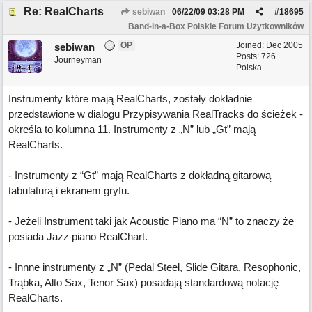
Re: RealCharts
sebiwan
06/22/09
03:28 PM
#
18695
Band-in-a-Box Polskie Forum Użytkowników
OP
Joined:
Dec 2005
sebiwan
Posts: 726
Journeyman
Polska
Instrumenty które mają RealCharts, zostały dokładnie
przedstawione w dialogu Przypisywania RealTracks do ścieżek -
określa to kolumna 11. Instrumenty z „N” lub „Gt” mają
RealCharts.
- Instrumenty z “Gt” mają RealCharts z dokładną gitarową
tabulaturą i ekranem gryfu.
- Jeżeli Instrument taki jak Acoustic Piano ma “N” to znaczy że
posiada Jazz piano RealChart.
- Innne instrumenty z „N” (Pedal Steel, Slide Gitara, Resophonic,
Trąbka, Alto Sax, Tenor Sax) posadają standardową notację
RealCharts.