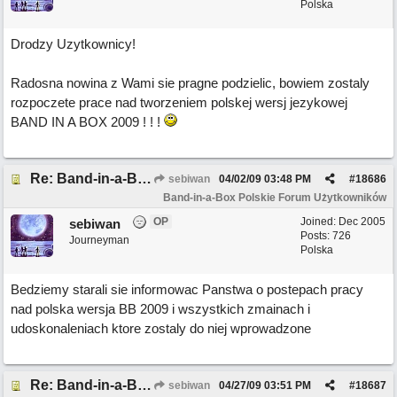
Polska
Drodzy Uzytkownicy!
Radosna nowina z Wami sie pragne podzielic, bowiem zostaly
rozpoczete prace nad tworzeniem polskej wersj jezykowej
BAND IN A BOX 2009 ! ! !
Re: Band-in-a-Box 2009
sebiwan
04/02/09
03:48 PM
#
18686
Band-in-a-Box Polskie Forum Użytkowników
OP
Joined:
Dec 2005
sebiwan
Posts: 726
Journeyman
Polska
Bedziemy starali sie informowac Panstwa o postepach pracy
nad polska wersja BB 2009 i wszystkich zmainach i
udoskonaleniach ktore zostaly do niej wprowadzone
Re: Band-in-a-Box 2009
sebiwan
04/27/09
03:51 PM
#
18687