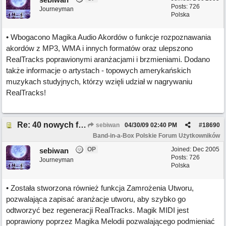
Posts: 726
Journeyman
Polska
• Wbogacono Magika Audio Akordów o funkcje rozpoznawania
akordów z MP3, WMA i innych formatów oraz ulepszono
RealTracks poprawionymi aranżacjami i brzmieniami. Dodano
także informacje o artystach - topowych amerykańskich
muzykach studyjnych, którzy wzięli udział w nagrywaniu
RealTracks!
Re: 40 nowych funkcji Band-in-a-Box 2009 dla Windows
sebiwan
04/30/09
02:40 PM
#
18690
Band-in-a-Box Polskie Forum Użytkowników
OP
Joined:
Dec 2005
sebiwan
Posts: 726
Journeyman
Polska
• Została stworzona również funkcja Zamrożenia Utworu,
pozwalająca zapisać aranżacje utworu, aby szybko go
odtworzyć bez regeneracji RealTracks. Magik MIDI jest
poprawiony poprzez Magika Melodii pozwalającego podmieniać