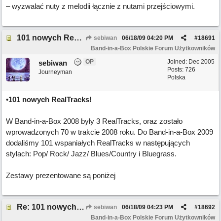
– wyzwalać nuty z melodii łącznie z nutami przejściowymi.
101 nowych RealTracks
sebiwan
06/18/09
04:20 PM
#
18691
Band-in-a-Box Polskie Forum Użytkowników
OP
Joined:
Dec 2005
sebiwan
Posts: 726
Journeyman
Polska
•
101 nowych RealTracks!
W Band-in-a-Box 2008 były 3 RealTracks, oraz zostało
wprowadzonych 70 w trakcie 2008 roku. Do Band-in-a-Box 2009
dodaliśmy 101 wspaniałych RealTracks w następujących
stylach: Pop/ Rock/ Jazz/ Blues/Country i Bluegrass.
Zestawy prezentowane są poniżej
Re: 101 nowych RealTracks
sebiwan
06/18/09
04:23 PM
#
18692
Band-in-a-Box Polskie Forum Użytkowników