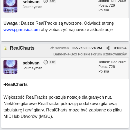
OP
Joined:
Dec 2005
sebiwan
Posts: 726
Journeyman
Polska
Uwaga
: Dalsze RealTracks są tworzone. Odwiedź stronę
www.pgmusic.com
aby zobaczyć najnowsze aktualizacje
RealCharts
sebiwan
06/22/09
03:24 PM
#
18694
Band-in-a-Box Polskie Forum Użytkowników
OP
Joined:
Dec 2005
sebiwan
Posts: 726
Journeyman
Polska
•RealCharts
Większość RealTracks pokazuje notacje dla granych nut.
Niektóre gitarowe RealTracks pokazują dodatkowo gitarową
tabulaturę i gryf gitary. RealCharts może być zapisane do pliku
MIDI lub Utworów (MGU).