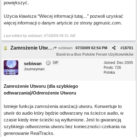
powiększyć.
Użycia klawisza “Wiecej informacji tutaj…” pozwoli uzyskać
więcej informacji o danym artyście ze strony pgmusic.com.
Last edited by sebiwan;
07/28/09
06:51 AM
.
Zamrożenie Utworu /Odmrożenie Utworu
sebiwan
07/30/09
02:54 PM
#
18701
Band-in-a-Box Polskie Forum Użytkowników
OP
Joined:
Dec 2005
sebiwan
Posts: 726
Journeyman
Polska
Zamrożenie Utworu (dla szybkiego
odtwarzania)/Odmrożenie Utworu
Istnieje funkcja zamrożenia aranżacji utworu. Konwertuje to
utwór do audio który będzie odtwarzany na ścieżce audio, w
czasie kiedy inne ścieżki są wytłumione. Jest to gwarancją
szybkiego odtworzenia utworu bez konieczności czekania na
generowanie RealTracks.