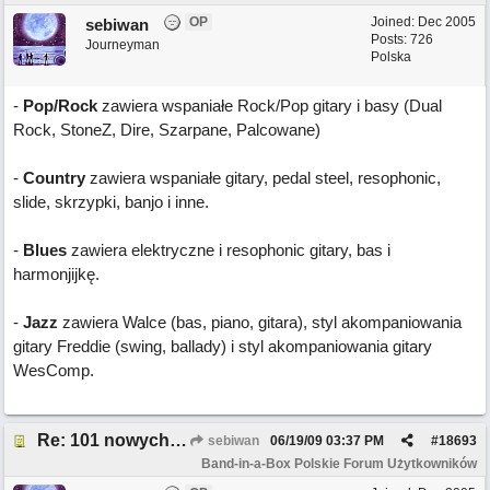
OP
Joined:
Dec 2005
sebiwan
Posts: 726
Journeyman
Polska
-
Pop/Rock
zawiera wspaniałe Rock/Pop gitary i basy (Dual
Rock, StoneZ, Dire, Szarpane, Palcowane)
-
Country
zawiera wspaniałe gitary, pedal steel, resophonic,
slide, skrzypki, banjo i inne.
-
Blues
zawiera elektryczne i resophonic gitary, bas i
harmonjijkę.
-
Jazz
zawiera Walce (bas, piano, gitara), styl akompaniowania
gitary Freddie (swing, ballady) i styl akompaniowania gitary
WesComp.
Re: 101 nowych RealTracks
sebiwan
06/19/09
03:37 PM
#
18693
Band-in-a-Box Polskie Forum Użytkowników