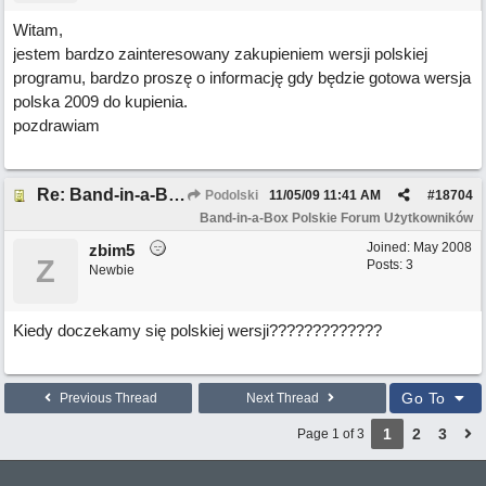
Witam,
jestem bardzo zainteresowany zakupieniem wersji polskiej
programu, bardzo proszę o informację gdy będzie gotowa wersja
polska 2009 do kupienia.
pozdrawiam
Re: Band-in-a-Box 2009
Podolski
11/05/09
11:41 AM
#
18704
Band-in-a-Box Polskie Forum Użytkowników
Joined:
May 2008
zbim5
Z
Posts: 3
Newbie
Kiedy doczekamy się polskiej wersji?????????????
Go To
Previous Thread
Next Thread
1
2
3
Page 1 of 3