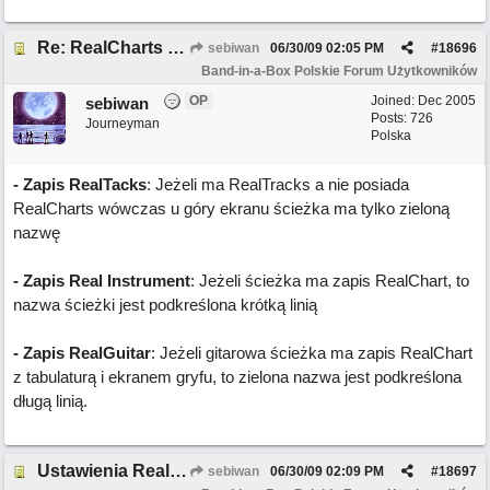
Re: RealCharts C.D
sebiwan
06/30/09
02:05 PM
#
18696
Band-in-a-Box Polskie Forum Użytkowników
OP
Joined:
Dec 2005
sebiwan
Posts: 726
Journeyman
Polska
- Zapis RealTacks
: Jeżeli ma RealTracks a nie posiada
RealCharts wówczas u góry ekranu ścieżka ma tylko zieloną
nazwę
- Zapis Real Instrument
: Jeżeli ścieżka ma zapis RealChart, to
nazwa ścieżki jest podkreślona krótką linią
- Zapis RealGuitar
: Jeżeli gitarowa ścieżka ma zapis RealChart
z tabulaturą i ekranem gryfu, to zielona nazwa jest podkreślona
długą linią.
Ustawienia RealCharts
sebiwan
06/30/09
02:09 PM
#
18697