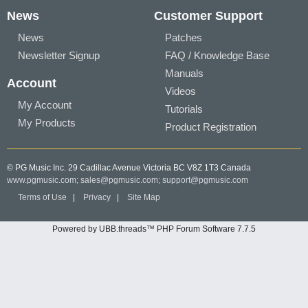
News
Customer Support
News
Patches
Newsletter Signup
FAQ / Knowledge Base
Manuals
Account
Videos
My Account
Tutorials
My Products
Product Registration
© PG Music Inc. 29 Cadillac Avenue Victoria BC V8Z 1T3 Canada
www.pgmusic.com;
sales@pgmusic.com;
support@pgmusic.com
Terms of Use
|
Privacy
|
Site Map
Powered by UBB.threads™ PHP Forum Software 7.7.5