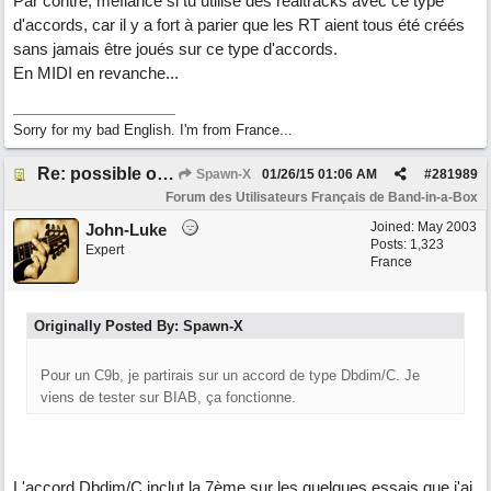
Par contre, méfiance si tu utilise des realtracks avec ce type
d'accords, car il y a fort à parier que les RT aient tous été créés
sans jamais être joués sur ce type d'accords.
En MIDI en revanche...
Sorry for my bad English. I'm from France...
Re: possible ou non ? "T 3 5 9b"
Spawn-X
01/26/15
01:06 AM
#
281989
Forum des Utilisateurs Français de Band-in-a-Box
Joined:
May 2003
John-Luke
Posts: 1,323
Expert
France
Originally Posted By: Spawn-X
Pour un C9b, je partirais sur un accord de type Dbdim/C. Je
viens de tester sur BIAB, ça fonctionne.
L'accord Dbdim/C inclut la 7ème sur les quelques essais que j'ai