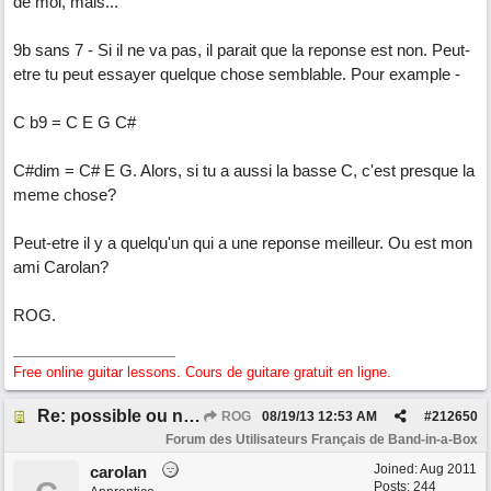
de moi, mais...
9b sans 7 - Si il ne va pas, il parait que la reponse est non. Peut-
etre tu peut essayer quelque chose semblable. Pour example -
C b9 = C E G C#
C#dim = C# E G. Alors, si tu a aussi la basse C, c'est presque la
meme chose?
Peut-etre il y a quelqu'un qui a une reponse meilleur. Ou est mon
ami Carolan?
ROG.
Free online guitar lessons. Cours de guitare gratuit en ligne.
Re: possible ou non ? "T 3 5 9b"
ROG
08/19/13
12:53 AM
#
212650
Forum des Utilisateurs Français de Band-in-a-Box
Joined:
Aug 2011
carolan
Posts: 244