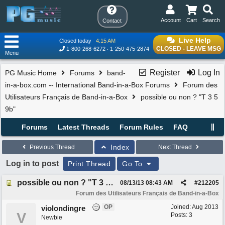
Account
Cart
Search
Contact
Live Help
Closed today
4:15 AM
CLOSED - LEAVE MSG
1-800-268-6272
1-250-475-2874
Menu
Register
Log In
PG Music Home
Forums
band-
in-a-box.com -- International Band-in-a-Box Forums
Forum des
Utilisateurs Français de Band-in-a-Box
possible ou non ? "T 3 5
9b"
Forums
Latest Threads
Forum Rules
FAQ
Index
Previous Thread
Next Thread
Log in to post
Print Thread
Go To
possible ou non ? "T 3 5 9b"
08/13/13
08:43 AM
#
212205
Forum des Utilisateurs Français de Band-in-a-Box
OP
Joined:
Aug 2013
violondingre
V
Posts: 3
Newbie