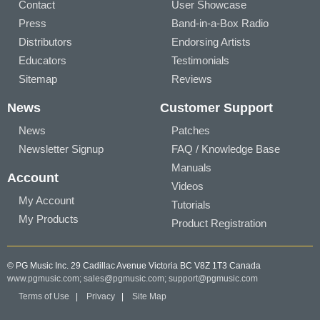
Contact
User Showcase
Press
Band-in-a-Box Radio
Distributors
Endorsing Artists
Educators
Testimonials
Sitemap
Reviews
News
Customer Support
News
Patches
Newsletter Signup
FAQ / Knowledge Base
Manuals
Account
Videos
My Account
Tutorials
My Products
Product Registration
© PG Music Inc. 29 Cadillac Avenue Victoria BC V8Z 1T3 Canada
www.pgmusic.com;
sales@pgmusic.com;
support@pgmusic.com
Terms of Use
|
Privacy
|
Site Map