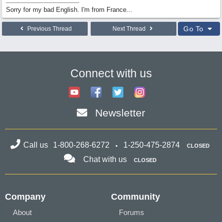
Sorry for my bad English. I'm from France...
Go To
Previous Thread
Next Thread
Connect with us
Newsletter
Call us
1-800-268-6272
1-250-475-2874
CLOSED
Chat with us
CLOSED
Company
Community
About
Forums