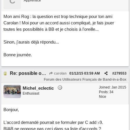
C
Apprentice
Mon ami Rog : la question est trop technique pour ton ami
Carolan ! Moi pour un accord aussi compliqué, je fais jouer
toutes les possibilités à BB et je choisis à l'oreille...
Sinon, j'aurais déjà répondu...
Bonne journée.
Re: possible ou non ? "T 3 5 9b"
carolan
01/12/15
03:59 AM
#
279553
Forum des Utilisateurs Français de Band-in-a-Box
Joined:
Jan 2015
Michel_eclectic
Posts: 34
Enthusiast
Nice
Bonjour,
L'accord demandé pourrait se formuler par C add ♭9.
BIAB ne propose pas ceci dans sa liste d'accords ?