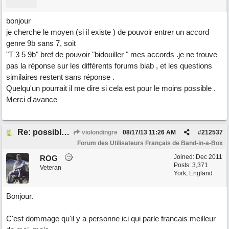
bonjour
je cherche le moyen (si il existe ) de pouvoir entrer un accord
genre 9b sans 7, soit
"T 3 5 9b" bref de pouvoir "bidouiller " mes accords .je ne trouve
pas la réponse sur les différents forums biab , et les questions
similaires restent sans réponse .
Quelqu'un pourrait il me dire si cela est pour le moins possible .
Merci d'avance
Re: possible ou non ? "T 3 5 9b"
violondingre
08/17/13
11:26 AM
#
212537
Forum des Utilisateurs Français de Band-in-a-Box
Joined:
Dec 2011
ROG
Posts: 3,371
Veteran
York, England
Bonjour.
C'est dommage qu'il y a personne ici qui parle francais meilleur