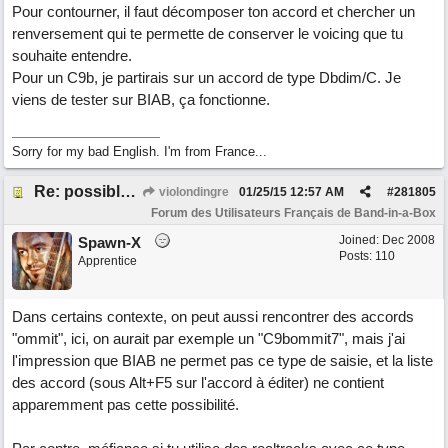
Pour contourner, il faut décomposer ton accord et chercher un
renversement qui te permette de conserver le voicing que tu
souhaite entendre.
Pour un C9b, je partirais sur un accord de type Dbdim/C. Je
viens de tester sur BIAB, ça fonctionne.
Sorry for my bad English. I'm from France...
Re: possible ou non ? "T 3 5 9b"
violondingre
01/25/15
12:57 AM
#
281805
Forum des Utilisateurs Français de Band-in-a-Box
Joined:
Dec 2008
Spawn-X
Posts: 110
Apprentice
Dans certains contexte, on peut aussi rencontrer des accords
"ommit", ici, on aurait par exemple un "C9bommit7", mais j'ai
l'impression que BIAB ne permet pas ce type de saisie, et la liste
des accord (sous Alt+F5 sur l'accord à éditer) ne contient
apparemment pas cette possibilité.