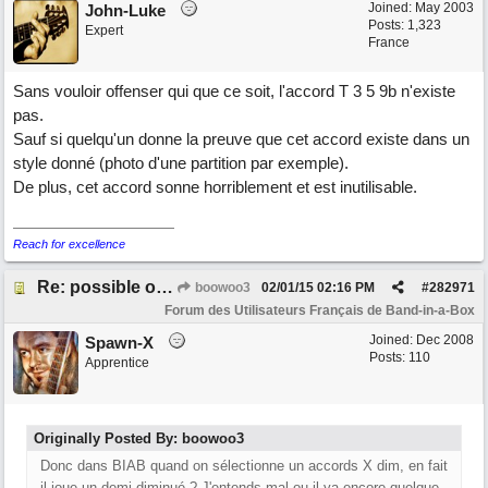
Joined:
May 2003
John-Luke
Posts: 1,323
Expert
France
Sans vouloir offenser qui que ce soit, l'accord T 3 5 9b n'existe
pas.
Sauf si quelqu'un donne la preuve que cet accord existe dans un
style donné (photo d'une partition par exemple).
De plus, cet accord sonne horriblement et est inutilisable.
Reach for excellence
Re: possible ou non ? "T 3 5 9b"
boowoo3
02/01/15
02:16 PM
#
282971
Forum des Utilisateurs Français de Band-in-a-Box
Joined:
Dec 2008
Spawn-X
Posts: 110
Apprentice
Originally Posted By: boowoo3
Donc dans BIAB quand on sélectionne un accords X dim, en fait
il joue un demi-diminué ? J'entends mal ou il ya encore quelque