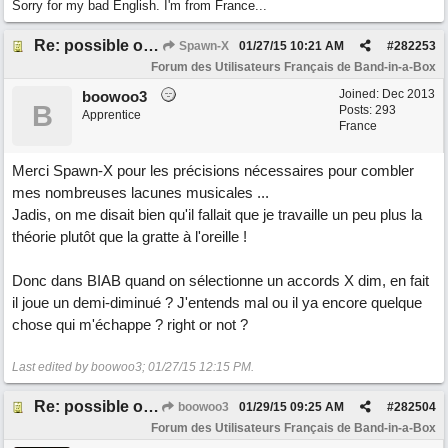
Sorry for my bad English. I'm from France...
Re: possible ou non ? "T 3 5 9b"
Spawn-X
01/27/15
10:21 AM
#
282253
Forum des Utilisateurs Français de Band-in-a-Box
Joined:
Dec 2013
boowoo3
B
Posts: 293
Apprentice
France
Merci Spawn-X pour les précisions nécessaires pour combler
mes nombreuses lacunes musicales ...
Jadis, on me disait bien qu'il fallait que je travaille un peu plus la
théorie plutôt que la gratte à l'oreille !
Donc dans BIAB quand on sélectionne un accords X dim, en fait
il joue un demi-diminué ? J'entends mal ou il ya encore quelque
chose qui m'échappe ? right or not ?
Last edited by boowoo3;
01/27/15
12:15 PM
.
Re: possible ou non ? "T 3 5 9b"
boowoo3
01/29/15
09:25 AM
#
282504
Forum des Utilisateurs Français de Band-in-a-Box