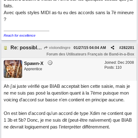
faits.
Avec quels styles MIDI as-tu eu des accords sans la 7è mineure
?
Reach for excellence
Re: possible ou non ? "T 3 5 9b"
violondingre
01/27/15
04:04 AM
#
282201
Forum des Utilisateurs Français de Band-in-a-Box
Joined:
Dec 2008
Spawn-X
Posts: 110
Apprentice
Ah j'ai juste vérifié que BIAB acceptait bien cette saisie, mais je
ne me suis pas posé la question quant à la 7ème puisque mon
voicing d'accord sur basse n'en contient en principe aucune.
On est bien d'accord qu'un accord de type Xdim ne contient que
1 3b et 5b? Donc, je me suis dit (peut-être naïvement) que BIAB
ne devrait logiquement pas l'interpréter différemment.