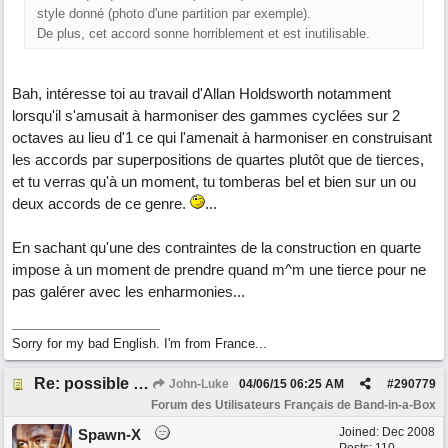
style donné (photo d'une partition par exemple).
De plus, cet accord sonne horriblement et est inutilisable.
Bah, intéresse toi au travail d'Allan Holdsworth notamment
lorsqu'il s'amusait à harmoniser des gammes cyclées sur 2
octaves au lieu d'1 ce qui l'amenait à harmoniser en construisant
les accords par superpositions de quartes plutôt que de tierces,
et tu verras qu'à un moment, tu tomberas bel et bien sur un ou
deux accords de ce genre.
...
En sachant qu'une des contraintes de la construction en quarte
impose à un moment de prendre quand m^m une tierce pour ne
pas galérer avec les enharmonies...
Sorry for my bad English. I'm from France...
Re: possible ou non ? "T 3 5 9b"
John-Luke
04/06/15
06:25 AM
#
290779
Forum des Utilisateurs Français de Band-in-a-Box
Joined:
Dec 2008
Spawn-X