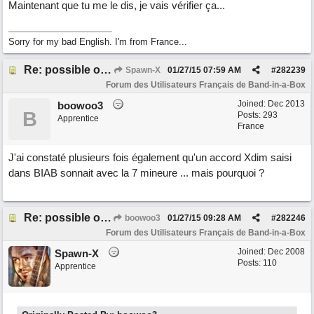
Maintenant que tu me le dis, je vais vérifier ça...
Sorry for my bad English. I'm from France...
Re: possible ou non ? "T 3 5 9b"
Spawn-X
01/27/15
07:59 AM
#
282239
Forum des Utilisateurs Français de Band-in-a-Box
Joined:
Dec 2013
boowoo3
B
Posts: 293
Apprentice
France
J'ai constaté plusieurs fois également qu'un accord Xdim saisi
dans BIAB sonnait avec la 7 mineure ... mais pourquoi ?
Re: possible ou non ? "T 3 5 9b"
boowoo3
01/27/15
09:28 AM
#
282246
Forum des Utilisateurs Français de Band-in-a-Box
Joined:
Dec 2008
Spawn-X
Posts: 110
Apprentice