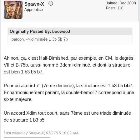
Joined:
Dec 2008
Spawn-X
Posts: 110
Apprentice
Originally Posted By: boowoo3
pardon, -> diminuée 1 3b 5b 7b
Ah non, ça, c'est Half-Dimished, par exemple, en CM, le degrés
VII et B-75b, aussi nommé Bdemi-diminué, et dont la structure
est bien 1 b3 b5 b7.
Pour un accord 7° (7ème diminué), la structure est 1 b3 b5
bb
7.
Enharmoniquement parlant, la double-bémol 7 correspond à une
sixte majeure.
Un accord Xdim tout court, sans 7ème est une triade diminuée
de structure 1 b3 b5.
Last edited by Spawn-X;
01/27/15
10:02 AM
.