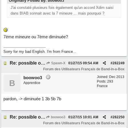
Originally Posted By: boowoo3
J'ai constaté plusieurs fois également qu'un accord Xdim saisi
dans BIAB sonnait avec la 7 mineure ... mais pourquoi ?
7ème mineure ou 7ème diminuée?
Sorry for my bad English. I'm from France...
Re: possible ou non ? "T 3 5 9b"
Spawn-X
01/27/15
09:54 AM
#
282249
Forum des Utilisateurs Français de Band-in-a-Box
Joined:
Dec 2013
boowoo3
B
Posts: 293
Apprentice
France
pardon, -> diminuée 1 3b 5b 7b
Re: possible ou non ? "T 3 5 9b"
boowoo3
01/27/15
10:01 AM
#
282250
Forum des Utilisateurs Français de Band-in-a-Box