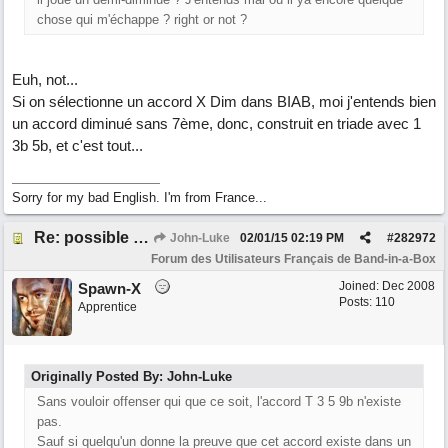
chose qui m'échappe ? right or not ?
Euh, not...
Si on sélectionne un accord X Dim dans BIAB, moi j'entends bien
un accord diminué sans 7ème, donc, construit en triade avec 1
3b 5b, et c'est tout...
Sorry for my bad English. I'm from France...
Re: possible ou non ? "T 3 5 9b"
John-Luke
02/01/15
02:19 PM
#
282972
Forum des Utilisateurs Français de Band-in-a-Box
Joined:
Dec 2008
Spawn-X
Posts: 110
Apprentice
Originally Posted By: John-Luke
Sans vouloir offenser qui que ce soit, l'accord T 3 5 9b n'existe
pas.
Sauf si quelqu'un donne la preuve que cet accord existe dans un