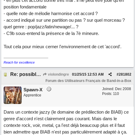
- en plus cet accord sonne très mal : il ne peut être joué qu'en
position fondamentale
- quelle note de mélodie harmonise cet accord ?
- accord indiqué sur une partition ou pas ? sur quel morceau ?
quel genre : pop/jazz/latin/newage/... ?
- C9b sous-entend la présence de la 7è mineure.
Tout cela pour mieux cerner l'environnement de cet 'accord'.
Reach for excellence
Re: possible ou non ? "T 3 5 9b"
violondingre
01/25/15
12:53 AM
#
281802
Forum des Utilisateurs Français de Band-in-a-Box
Joined:
Dec 2008
Spawn-X
Posts: 110
Apprentice
Dans un contexte jazzy (le domaine de prédilection de BIAB) ce
genre d'accord n'est clairement pas courant. Mais dans le
contexte rock, voir, metal, ça l'est déjà beaucoup plus et il faut
bien admettre que BIAB n'est pas particulièrement adapté à ça.