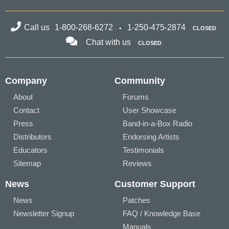
Call us
1-800-268-6272
1-250-475-2874
CLOSED
Chat with us
CLOSED
Company
Community
About
Forums
Contact
User Showcase
Press
Band-in-a-Box Radio
Distributors
Endorsing Artists
Educators
Testimonials
Sitemap
Reviews
News
Customer Support
News
Patches
Newsletter Signup
FAQ / Knowledge Base
Manuals