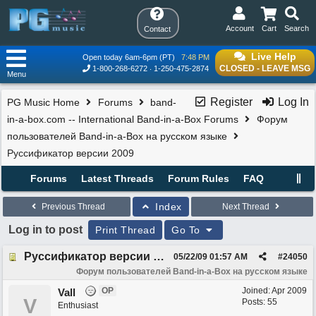
Account
Cart
Search
Contact
Live Help
Open today 6am-6pm (PT)
7:48 PM
CLOSED - LEAVE MSG
1-800-268-6272
1-250-475-2874
Menu
Register
Log In
PG Music Home
Forums
band-
in-a-box.com -- International Band-in-a-Box Forums
Форум
пользователей Band-in-a-Box на русском языке
Руссификатор версии 2009
Forums
Latest Threads
Forum Rules
FAQ
Index
Previous Thread
Next Thread
Log in to post
Print Thread
Go To
Руссификатор версии 2009
05/22/09
01:57 AM
#
24050
Форум пользователей Band-in-a-Box на русском языке
OP
Joined:
Apr 2009
Vall
V
Posts: 55
Enthusiast