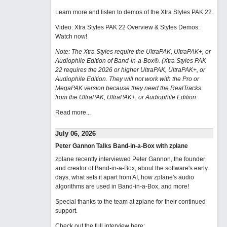
Learn more and listen to demos of the Xtra Styles PAK 22
.
Video: Xtra Styles PAK 22 Overview & Styles Demos:
Watch now
!
Note: The Xtra Styles require the UltraPAK, UltraPAK+, or
Audiophile Edition of Band-in-a-Box®. (Xtra Styles PAK
22 requires the 2026 or higher UltraPAK, UltraPAK+, or
Audiophile Edition. They will not work with the Pro or
MegaPAK version because they need the RealTracks
from the UltraPAK, UltraPAK+, or Audiophile Edition.
Read more...
July 06, 2026
Peter Gannon Talks Band-in-a-Box with zplane
zplane recently interviewed Peter Gannon, the founder
and creator of Band-in-a-Box, about the software's early
days, what sets it apart from AI, how zplane's audio
algorithms are used in Band-in-a-Box, and more!
Special thanks to the team at zplane for their continued
support.
Check out the full interview here: