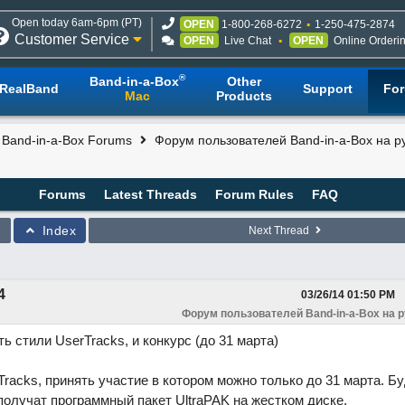
Open today 6am-6pm (PT)
OPEN
1-800-268-6272
1-250-475-2874
Customer Service
OPEN
Live Chat
OPEN
Online Orderi
®
Band-in-a-Box
Other
RealBand
Support
Fo
Mac
Products
l Band-in-a-Box Forums
Форум пользователей Band-in-a-Box на р
Forums
Latest Threads
Forum Rules
FAQ
Index
Next Thread
4
03/26/14
01:50 PM
Форум пользователей Band-in-a-Box на 
ь стили UserTracks, и конкурс (до 31 марта)
racks, принять участие в котором можно только до 31 марта. Б
получат программный пакет UltraPAK на жестком диске.