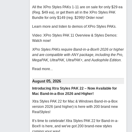
All the XPro Styles PAKs 1-11 are on sale for only $29 ea
(Reg. $49 ea), or get them all in the XPro Styles PAK
Bundle for only $149 (reg. $299)!
Order now!
Learn more and listen to demos of XPro Styles PAKs.
Video: XPro Styles PAK 11 Overview & Styles Demos:
Watch now
!
XPro Styles PAKs require Band-in-a-Box® 2026 or higher
and are compatible with ANY package, including the Pro,
MegaPAK, UltraPAK, UltraPAK+, and Audiophile Edition.
Read more...
August 05, 2026
Introducing Xtra Styles PAK 22 – Now Available for
Mac Band-in-a-Box 2026 and Higher!
Xtra Styles PAK 22 for Mac & Windows Band-in-a-Box
version 2026 (and higher) is here with 200 brand new
RealStyles!
It’s time to celebrate! Xtra Styles PAK 22 for Band-in-a-
Box® is here, and we've got 200 brand-new styles
coming your way!