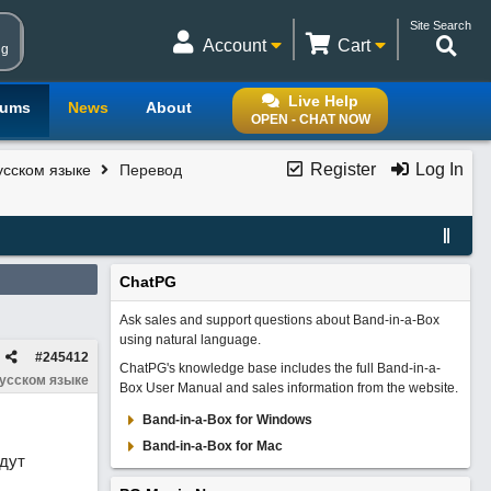
Site Search
Account
Cart
ng
Live Help
rums
News
About
OPEN - CHAT NOW
Register
Log In
усском языке
Перевод
ChatPG
Ask sales and support questions about Band-in-a-Box
using natural language.
#
245412
ChatPG's knowledge base includes the full Band-in-a-
русском языке
Box User Manual and sales information from the website.
Band-in-a-Box for Windows
Band-in-a-Box for Mac
удут