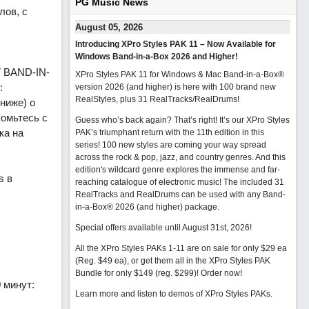
PG Music News
лов, с
August 05, 2026
Introducing XPro Styles PAK 11 – Now Available for
Windows Band-in-a-Box 2026 and Higher!
BAND-IN-
XPro Styles PAK 11 for Windows & Mac Band-in-a-Box®
:
version 2026 (and higher) is here with 100 brand new
RealStyles, plus 31 RealTracks/RealDrums!
ниже) о
комьтесь с
Guess who’s back again? That’s right! It’s our XPro Styles
ка на
PAK’s triumphant return with the 11th edition in this
series! 100 new styles are coming your way spread
across the rock & pop, jazz, and country genres. And this
edition's wildcard genre explores the immense and far-
s в
reaching catalogue of electronic music! The included 31
RealTracks and RealDrums can be used with any Band-
in-a-Box® 2026 (and higher) package.
Special offers available until August 31st, 2026!
All the XPro Styles PAKs 1-11 are on sale for only $29 ea
(Reg. $49 ea), or get them all in the XPro Styles PAK
Bundle for only $149 (reg. $299)!
Order now!
 минут:
Learn more and listen to demos of XPro Styles PAKs.