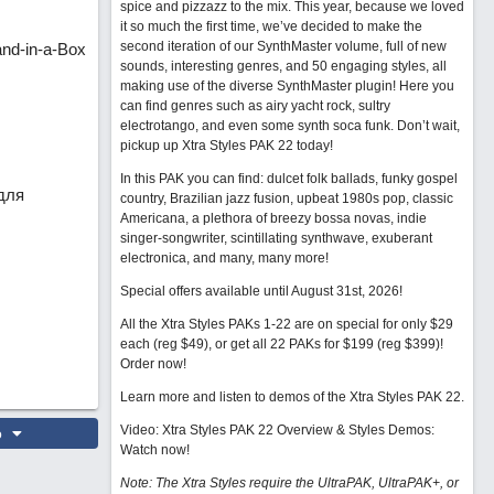
spice and pizzazz to the mix. This year, because we loved
it so much the first time, we’ve decided to make the
second iteration of our SynthMaster volume, full of new
nd-in-a-Box
sounds, interesting genres, and 50 engaging styles, all
making use of the diverse SynthMaster plugin! Here you
can find genres such as airy yacht rock, sultry
electrotango, and even some synth soca funk. Don’t wait,
pickup up Xtra Styles PAK 22 today!
In this PAK you can find: dulcet folk ballads, funky gospel
для
country, Brazilian jazz fusion, upbeat 1980s pop, classic
Americana, a plethora of breezy bossa novas, indie
singer-songwriter, scintillating synthwave, exuberant
electronica, and many, many more!
Special offers available until August 31st, 2026!
All the Xtra Styles PAKs 1-22 are on special for only $29
each (reg $49), or get all 22 PAKs for $199 (reg $399)!
Order now!
Learn more and listen to demos of the Xtra Styles PAK 22
.
Video: Xtra Styles PAK 22 Overview & Styles Demos:
o
Watch now
!
Note: The Xtra Styles require the UltraPAK, UltraPAK+, or