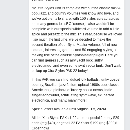
No Xtra Styles PAK is complete without the classic rock &
pop, jazz, and country volumes you know and love, and
we’ve got plenty to share, with 150 styles spread across
too many genres to list! Of course, it also wouldn’t be
complete with our special wildcard volume to add a little
spice and pizzazz to the mix. This year, because we loved
it so much the first time, we’ve decided to make the
second iteration of our SynthMaster volume, full of new
sounds, interesting genres, and 50 engaging styles, all
making use of the diverse SynthMaster plugin! Here you
can find genres such as airy yacht rock, sultry
electrotango, and even some synth soca funk. Don’t wait,
pickup up Xtra Styles PAK 22 today!
In this PAK you can find: dulcet folk ballads, funky gospel
country, Brazilian jazz fusion, upbeat 1980s pop, classic
Americana, a plethora of breezy bossa novas, indie
singer-songwriter, scintillating synthwave, exuberant
electronica, and many, many more!
Special offers available until August 31st, 2026!
All the Xtra Styles PAKs 1-22 are on special for only $29
each (reg $49), or get all 22 PAKs for $199 (reg $399)!
Order now!