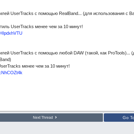
лей UserTracks с помощью RealBand... (для использования с Ba
тиль UserTracks менее чем за 10 минут!
VHIpdxhVTU
лей UserTracks с помощью любой DAW (такой, как ProTools)... (
lBand)
UserTracks менее чем за 10 минут!
acNhCOZt4k
Go T
Next Thread