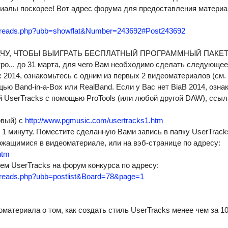
иалы поскорее! Вот адрес форума для предоставления материа
threads.php?ubb=showflat&Number=243692#Post243692
ЧУ, ЧТОБЫ ВЫИГРАТЬ БЕСПЛАТНЫЙ ПРОГРАММНЫЙ ПАКЕТ 
... до 31 марта, для чего Вам необходимо сделать следующее
x 2014, ознакомьтесь с одним из первых 2 видеоматериалов (см. 
ью Band-in-a-Box или RealBand. Если у Вас нет BiaB 2014, озна
 UserTracks с помощью ProTools (или любой другой DAW), ссыл
овый) с
http://www.pgmusic.com/usertracks1.htm
 1 минуту. Поместите сделанную Вами запись в папку UserTrack
ржащимися в видеоматериале, или на вэб-странице по адресу:
htm
ем UserTracks на форум конкурса по адресу:
hreads.php?ubb=postlist&Board=78&page=1
оматериала о том, как создать стиль UserTracks менее чем за 10