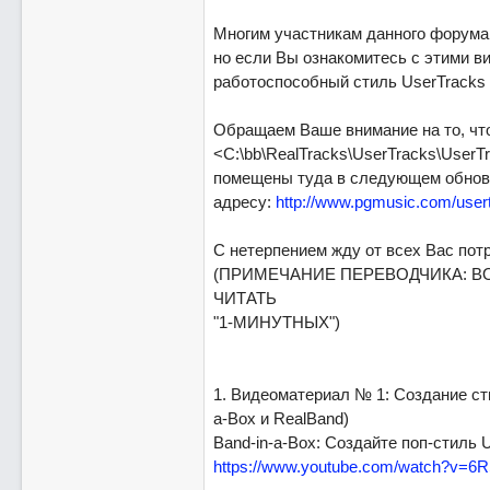
Многим участникам данного форума 
но если Вы ознакомитесь с этими в
работоспособный стиль UserTracks 
Обращаем Ваше внимание на то, чт
<C:\bb\RealTracks\UserTracks\UserT
помещены туда в следующем обновл
адресу:
http://www.pgmusic.com/user
С нетерпением жду от всех Вас пот
(ПРИМЕЧАНИЕ ПЕРЕВОДЧИКА: В
ЧИТАТЬ
"1-МИНУТНЫХ")
1. Видеоматериал № 1: Создание сти
a-Box и RealBand)
Band-in-a-Box: Создайте поп-стиль 
https://www.youtube.com/watch?v=