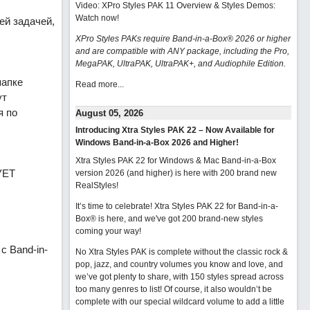
Video: XPro Styles PAK 11 Overview & Styles Demos:
Watch now
!
ей задачей,
XPro Styles PAKs require Band-in-a-Box® 2026 or higher
and are compatible with ANY package, including the Pro,
MegaPAK, UltraPAK, UltraPAK+, and Audiophile Edition.
папке
Read more...
ут
я по
August 05, 2026
Introducing Xtra Styles PAK 22 – Now Available for
Windows Band-in-a-Box 2026 and Higher!
Xtra Styles PAK 22 for Windows & Mac Band-in-a-Box
УЕТ
version 2026 (and higher) is here with 200 brand new
RealStyles!
It’s time to celebrate! Xtra Styles PAK 22 for Band-in-a-
Box® is here, and we've got 200 brand-new styles
coming your way!
с Band-in-
No Xtra Styles PAK is complete without the classic rock &
pop, jazz, and country volumes you know and love, and
we’ve got plenty to share, with 150 styles spread across
too many genres to list! Of course, it also wouldn’t be
complete with our special wildcard volume to add a little