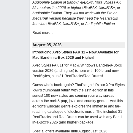
Audiophile Edition of Band-in-a-Box®. (Xtra Styles PAK
22 requires the 2026 or higher UltraPAK, UltraPAK+, or
Audiophile Edition. They will not work with the Pro or
MegaPAK version because they need the RealTracks
from the UltraPAK, UltraPAK+, or Audiophile Edition.
Read more...
August 05, 2026
Introducing XPro Styles PAK 11 – Now Available for
Mac Band-in-a-Box 2026 and Higher!
XPro Styles PAK 11 for Mac & Windows Band-in-a-Box®
version 2026 (and higher) is here with 100 brand new
RealStyles, plus 31 RealTracks/RealDrums!
Guess who’s back again? That’s right! It’s our XPro Styles
PAK’s triumphant return with the 11th edition in this
series! 100 new styles are coming your way spread
across the rock & pop, jazz, and country genres. And this
edition's wildcard genre explores the immense and far-
reaching catalogue of electronic music! The included 31
RealTracks and RealDrums can be used with any Band-
in-a-Box® 2026 (and higher) package.
Special offers available until August 31st, 2026!