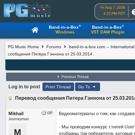
Fri Aug 7, 2026
4:23 PM PDT
®
®
Band-in-a-Box
Band-in-a-Box
Windows
VST DAW Plugin
PG Music Home
Forums
band-in-a-box.com -- Internationa
сообщения Питера Гэннона от 25.03.2014
Previous Thread
Log in to post
Print Thread
Go To
Перевод сообщения Питера Гэннона от 25.03.201
Mikhail
OP
Видеоматериалы о том, как создават
Journeyman
- Мы проводим конкурс стилей UserT
M
отобраны три победителя, которые 