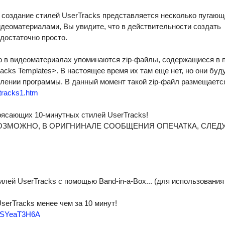
создание стилей UserTracks представляется несколько пугающ
идеоматериалами, Вы увидите, что в действительности создать
достаточно просто.
о в видеоматериалах упоминаются zip-файлы, содержащиеся в 
racks Templates>. В настоящее время их там еще нет, но они буд
ении программы. В данный момент такой zip-файл размещаетс
tracks1.htm
рясающих 10-минутных стилей UserTracks!
ОЗМОЖНО, В ОРИГНИНАЛЕ СООБЩЕНИЯ ОПЕЧАТКА, СЛЕД
лей UserTracks с помощью Band-in-a-Box... (для использования 
UserTracks менее чем за 10 минут!
6RSYeaT3H6A