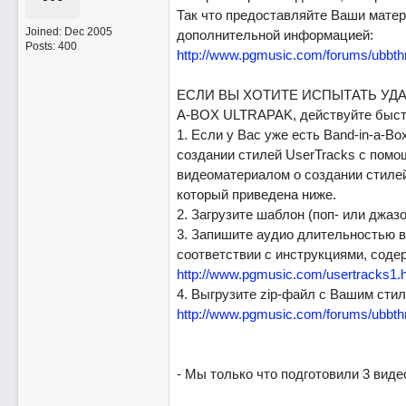
Так что предоставляйте Ваши матер
Joined:
Dec 2005
дополнительной информацией:
Posts: 400
http://www.pgmusic.com/forums/ubb
ЕСЛИ ВЫ ХОТИТЕ ИСПЫТАТЬ УДА
A-BOX ULTRAPAK, действуйте быстро
1. Если у Вас уже есть Band-in-a-Bo
создании стилей UserTracks с помощ
видеоматериалом о создании стилей
который приведена ниже.
2. Загрузите шаблон (поп- или джаз
3. Запишите аудио длительностью в
соответствии с инструкциями, соде
http://www.pgmusic.com/usertracks1.
4. Выгрузите zip-файл с Вашим стил
http://www.pgmusic.com/forums/ubbt
- Мы только что подготовили 3 виде