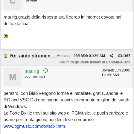
C
Newbie
maurig,grazie della risposta ara li cerco in internet coyote hai
detto,kk.ciaa
Re: aiuto strumenti virtuali
claxx
08/18/09
01:29 AM
#
31367
Forum degli utenti italiani di Band-in-a-Box
Joined:
Jun 2005
maurig
M
Posts: 569
Journeyman
peraltro, con Biab vengono fornite e installate, gratis, anche le
ROland VSC Dxi che hanno suoni sicuramente migliori del synth
di Windows.
Le Forte Dxi le trovi sul sito web di PGMusic, le puoi scaricare e
usare per trenta giorni, poi decidi se comprarle.
www.pgmusic.com/fortedxi.htm