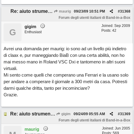
Re: aiuto strumenti virtuali
maurig
09/23/09
10:51 PM
#
31368
Forum degli utenti italiani di Band-in-a-Box
Joined:
Sep 2009
gigim
G
Posts: 42
Enthusiast
Avrei una domanda per maurig: io sono ad un livello più indietro
di claax e, pur maneggiando BiaB con una certa abilità, non ho
mai messo mano in Roland VSC Dxi e tantomeno in altri suoni
virtuali.
Mi sento come quelli che comperano una Ferrari e la usano solo
per andare a comperare il giornale a 300 metri da casa. Potresti
darmi qualche dritta, tanto per incominciare?
Grazie.
Re: aiuto strumenti virtuali
gigim
09/24/09
05:55 AM
#
31369
Forum degli utenti italiani di Band-in-a-Box
Joined:
Jun 2005
maurig
Posts: 569