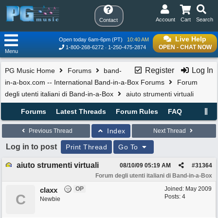
Account
Cart
Search
Contact
Live Help
Open today 6am-6pm (PT)
10:40 AM
OPEN - CHAT NOW
1-800-268-6272
1-250-475-2874
Menu
Register
Log In
PG Music Home
Forums
band-
in-a-box.com -- International Band-in-a-Box Forums
Forum
degli utenti italiani di Band-in-a-Box
aiuto strumenti virtuali
Forums
Latest Threads
Forum Rules
FAQ
Index
Previous Thread
Next Thread
Log in to post
Print Thread
Go To
aiuto strumenti virtuali
08/10/09
05:19 AM
#
31364
Forum degli utenti italiani di Band-in-a-Box
OP
Joined:
May 2009
claxx
C
Posts: 4
Newbie