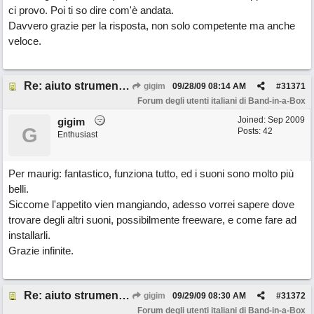
ci provo. Poi ti so dire com'è andata.
Davvero grazie per la risposta, non solo competente ma anche
veloce.
Re: aiuto strumenti virtuali
gigim
09/28/09
08:14 AM
#
31371
Forum degli utenti italiani di Band-in-a-Box
Joined:
Sep 2009
gigim
G
Posts: 42
Enthusiast
Per maurig: fantastico, funziona tutto, ed i suoni sono molto più
belli.
Siccome l'appetito vien mangiando, adesso vorrei sapere dove
trovare degli altri suoni, possibilmente freeware, e come fare ad
installarli.
Grazie infinite.
Re: aiuto strumenti virtuali
gigim
09/29/09
08:30 AM
#
31372
Forum degli utenti italiani di Band-in-a-Box