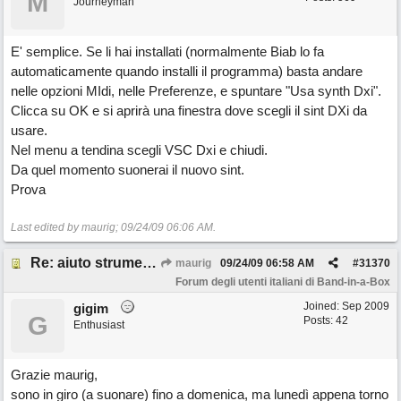
M
Journeyman
E' semplice. Se li hai installati (normalmente Biab lo fa
automaticamente quando installi il programma) basta andare
nelle opzioni MIdi, nelle Preferenze, e spuntare "Usa synth Dxi".
Clicca su OK e si aprirà una finestra dove scegli il sint DXi da
usare.
Nel menu a tendina scegli VSC Dxi e chiudi.
Da quel momento suonerai il nuovo sint.
Prova
Last edited by maurig;
09/24/09
06:06 AM
.
Re: aiuto strumenti virtuali
maurig
09/24/09
06:58 AM
#
31370
Forum degli utenti italiani di Band-in-a-Box
Joined:
Sep 2009
gigim
G
Posts: 42
Enthusiast
Grazie maurig,
sono in giro (a suonare) fino a domenica, ma lunedì appena torno