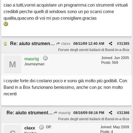
ciao a tutti,vorrei acquistare un programma con strumenti virtuali
credibili perche quelli di windows sono un po scarsi come
qualita,quacuno di voi mi puo consigliare.gracias
Re: aiuto strumenti virtuali
claxx
08/11/09
12:40 AM
#
31365
Forum degli utenti italiani di Band-in-a-Box
Joined:
Jun 2005
maurig
M
Posts: 569
Journeyman
i coyote forte dxi costano poco e sono già molto più godibili. Con
Band in a Box funzionano benissimo, anche con pc non molto
recenti
Re: aiuto strumenti virtuali
maurig
08/16/09
08:16 PM
#
31366
Forum degli utenti italiani di Band-in-a-Box
OP
Joined:
May 2009
claxx
Posts: 4