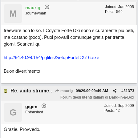
Joined:
Jun 2005
maurig
M
Posts: 569
Journeyman
freeware non lo so. I Coyote Forte Dxi sono sicuramente più belli,
ma costano (poco). Puoi provarli comunque gratis per trenta
giorni. Scaricali qui
http://64.40.99.154/pgfiles/SetupForteDXi16.exe
Buon divertimento
Re: aiuto strumenti virtuali
maurig
09/29/09
09:49 AM
#
31373
Forum degli utenti italiani di Band-in-a-Box
Joined:
Sep 2009
gigim
G
Posts: 42
Enthusiast
Grazie. Provvedo.