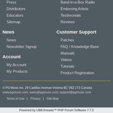
Press
Band-in-a-Box Radio
Distributors
Endorsing Artists
Educators
Testimonials
Sitemap
Reviews
News
Customer Support
News
Patches
Newsletter Signup
FAQ / Knowledge Base
Manuals
Account
Videos
My Account
Tutorials
My Products
Product Registration
© PG Music Inc. 29 Cadillac Avenue Victoria BC V8Z 1T3 Canada
www.pgmusic.com;
sales@pgmusic.com;
support@pgmusic.com
Terms of Use
|
Privacy
|
Site Map
Powered by UBB.threads™ PHP Forum Software 7.7.5