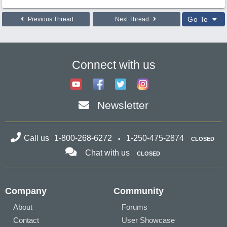
Go To
Previous Thread
Next Thread
Connect with us
Newsletter
Call us
1-800-268-6272
1-250-475-2874
CLOSED
Chat with us
CLOSED
Company
Community
About
Forums
Contact
User Showcase