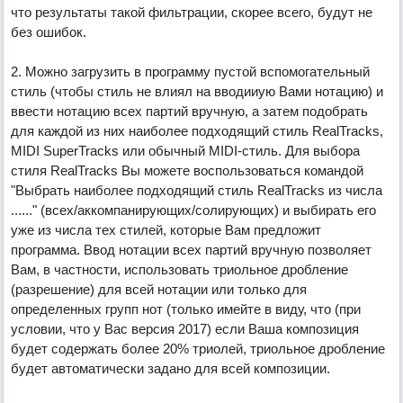
что результаты такой фильтрации, скорее всего, будут не
без ошибок.
2. Можно загрузить в программу пустой вспомогательный
стиль (чтобы стиль не влиял на вводииую Вами нотацию) и
ввести нотацию всех партий вручную, а затем подобрать
для каждой из них наиболее подходящий стиль RealTracks,
MIDI SuperTracks или обычный MIDI-стиль. Для выбора
стиля RealTracks Вы можете воспользоваться командой
"Выбрать наиболее подходящий стиль RealTracks из числа
......" (всех/аккомпанирующих/солирующих) и выбирать его
уже из числа тех стилей, которые Вам предложит
программа. Ввод нотации всех партий вручную позволяет
Вам, в частности, использовать триольное дробление
(разрешение) для всей нотации или только для
определенных групп нот (только имейте в виду, что (при
условии, что у Вас версия 2017) если Ваша композиция
будет содержать более 20% триолей, триольное дробление
будет автоматически задано для всей композиции.