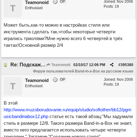
OP
Joined:
Nov 2006
Teamonoid
T
Posts: 19
Enthusiast
Может быть,как-то можно в настройках стиля или
инструмента сделать так,чтобы некоторые четверти
игрались триолями?Мне нужно всего 6 четвертей в трёх
тактах!Основной размер 2/4
Re: Подскажите про размер 3/8!
Teamonoid
02/10/17
12:06 PM
#
395380
Форум пользователей Band-in-a-Box на русском языке
OP
Joined:
Nov 2006
Teamonoid
T
Posts: 19
Enthusiast
В этой
http://www.muzoborudovanie.ru/equip/studio/softother/bb12/pgm
usicbandinabox12.php
статье есть такой абзац:"Мы задумали
стиль в размере 12/8. Такого размера Band-in-a-Box не знает,
вместо него предлагается использовать четыре четверти
триолями." Заглавие "Создание нового стиля"