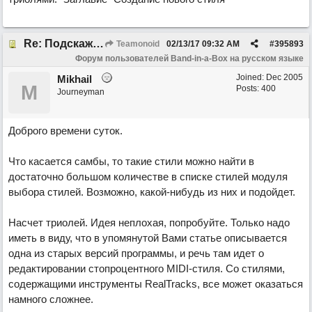
Re: Подскажите про размер 3/8!
Teamonoid
02/13/17
09:32 AM
#
395893
Форум пользователей Band-in-a-Box на русском языке
Joined:
Dec 2005
Mikhail
M
Posts: 400
Journeyman
Доброго времени суток.
Что касается самбы, то такие стили можно найти в
достаточно большом количестве в списке стилей модуля
выбора стилей. Возможно, какой-нибудь из них и подойдет.
Насчет триолей. Идея неплохая, попробуйте. Только надо
иметь в виду, что в упомянутой Вами статье описывается
одна из старых версий программы, и речь там идет о
редактировании стопроцентного MIDI-стиля. Со стилями,
содержащими инструменты RealTracks, все может оказаться
намного сложнее.