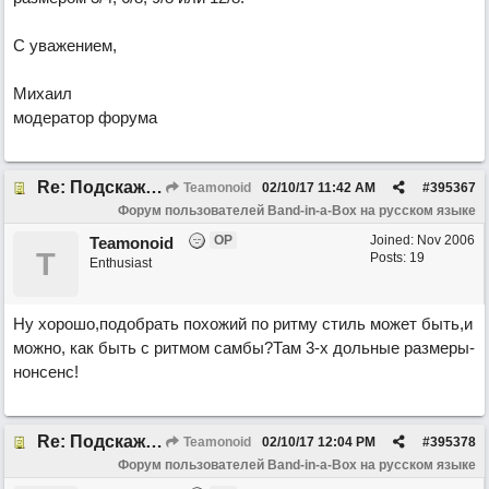
С уважением,
Михаил
модератор форума
Re: Подскажите про размер 3/8!
Teamonoid
02/10/17
11:42 AM
#
395367
Форум пользователей Band-in-a-Box на русском языке
OP
Joined:
Nov 2006
Teamonoid
T
Posts: 19
Enthusiast
Ну хорошо,подобрать похожий по ритму стиль может быть,и
можно, как быть с ритмом самбы?Там 3-х дольные размеры-
нонсенс!
Re: Подскажите про размер 3/8!
Teamonoid
02/10/17
12:04 PM
#
395378
Форум пользователей Band-in-a-Box на русском языке