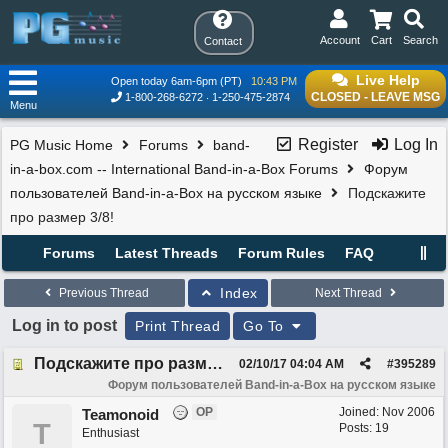
Account
Cart
Search
Contact
Live Help
Open today 6am-6pm (PT)
10:43 PM
CLOSED - LEAVE MSG
1-800-268-6272
1-250-475-2874
Menu
Register
Log In
PG Music Home
Forums
band-
in-a-box.com -- International Band-in-a-Box Forums
Форум
пользователей Band-in-a-Box на русском языке
Подскажите
про размер 3/8!
Forums
Latest Threads
Forum Rules
FAQ
Index
Previous Thread
Next Thread
Log in to post
Print Thread
Go To
Подскажите про размер 3/8!
02/10/17
04:04 AM
#
395289
Форум пользователей Band-in-a-Box на русском языке
OP
Joined:
Nov 2006
Teamonoid
T
Posts: 19
Enthusiast