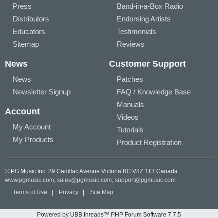
Press
Band-in-a-Box Radio
Distributors
Endorsing Artists
Educators
Testimonials
Sitemap
Reviews
News
Customer Support
News
Patches
Newsletter Signup
FAQ / Knowledge Base
Manuals
Account
Videos
My Account
Tutorials
My Products
Product Registration
© PG Music Inc. 29 Cadillac Avenue Victoria BC V8Z 1T3 Canada
www.pgmusic.com;
sales@pgmusic.com;
support@pgmusic.com
Terms of Use
|
Privacy
|
Site Map
Powered by UBB.threads™ PHP Forum Software 7.7.5