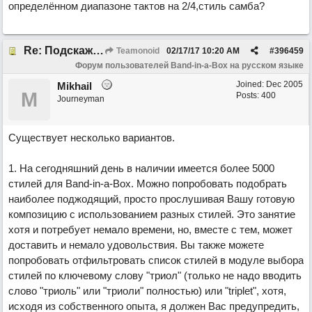
определённом диапазоне тактов на 2/4,стиль самба?
Re: Подскажите про размер 3/8!
Teamonoid
02/17/17
10:20 AM
#
396459
Форум пользователей Band-in-a-Box на русском языке
Joined:
Dec 2005
Mikhail
M
Posts: 400
Journeyman
Существует несколько вариантов.
1. На сегодняшний день в наличии имеется более 5000
стилей для Band-in-a-Box. Можно попробовать подобрать
наиболее поджодящий, просто прослушивая Вашу готовую
композицию с использованием разных стилей. Это занятие
хотя и потребует немало времени, но, вместе с тем, может
доставить и немало удовольствия. Вы также можете
попробовать отфильтровать список стилей в модуле выбора
стилей по ключевому слову "триол" (только не надо вводить
слово "триоль" или "триоли" полностью) или "triplet", хотя,
исходя из собственного опыта, я должен Вас предупредить,