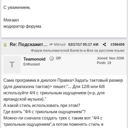
С уважением,
Михаил
модератор форума
Re: Подскажите про размер 3/8!
Mikhail
02/17/17
05:17 AM
#
396409
Форум пользователей Band-in-a-Box на русском языке
OP
Joined:
Nov 2006
Teamonoid
T
Posts: 19
Enthusiast
Сама программа в диалоге Правка>Задать тактовый размер
(для диапазона тактов)> пишет:"... Для 12/8 или 6/8
используйте 4/4 с триольным ощущением (н-р, для
ирландской музыки)."
А какой стиль использовать при этом?
Где взять "4/4 с триольным ощущением"?
Можно-ли сначала создать трек с таким вот "4/4 с
триольным ощущением",а потом поменять стиль в