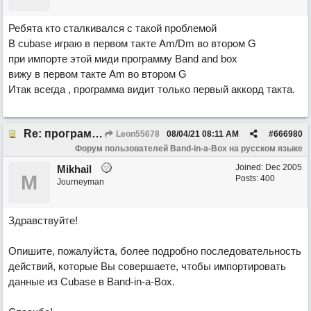
Ребята кто сталкивался с такой проблемой
В cubase играю в первом такте Am/Dm во втором G
при импорте этой миди программу Band and box
вижу в первом такте Am во втором G
Итак всегда , программа видит только первый аккорд такта.
Re: программа не видит аккорды
Leon55678
08/04/21
08:11 AM
#
666980
Форум пользователей Band-in-a-Box на русском языке
Joined:
Dec 2005
Mikhail
M
Posts: 400
Journeyman
Здравствуйте!
Опишите, пожалуйста, более подробно последовательность
действий, которые Вы совершаете, чтобы импортировать
данные из Cubase в Band-in-a-Box.