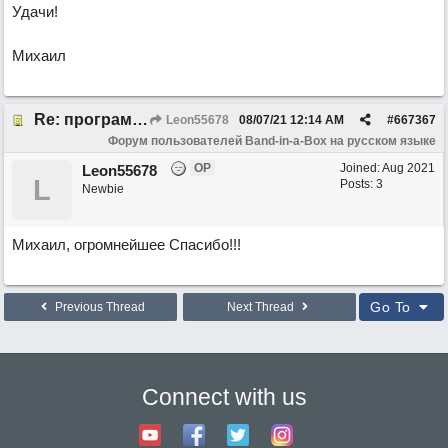
Удачи!
Михаил
Re: программа не видит аккорды
Leon55678
08/07/21
12:14 AM
#
667367
Форум пользователей Band-in-a-Box на русском языке
OP
Joined:
Aug 2021
Leon55678
L
Posts: 3
Newbie
Михаил, огромнейшее Спасибо!!!
Go To
Previous Thread
Next Thread
Connect with us