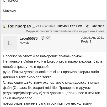
Спасибо!
Михаил
Re: программа не видит аккорды
Leon55678
08/04/21
12:11 PM
#
667007
Форум пользователей Band-in-a-Box на русском языке
OP
Joined:
Aug 2021
Leon55678
L
Posts: 3
Newbie
Спасибо за ответ и за намерение помочь помочь
Не только в Cubase но и в Logic x pro я играю аккорды бас в
левой и трезвучие в правой
руке. Потом делаю quantize midi как правило акорды либо
длиной в такт либо пол такта.
Следующим действием экспортирую миди доржку в миди
файл (Cubase: file /export midi file. Проверяю в другом
редакторе(импортирую) что дорожка целая и все в ней так
как и наигровалось.
потом открываю ее в band in box при том несколькими