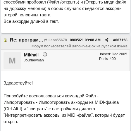
способами пробовал (Файл /открыть) и (Открыть миди файл
на дорожку мелодии) в обоих случаях съедаются аккорды
второй половины такта,
Все аккорды длиной в такт.
Re: программа не видит аккорды
Leon55678
08/05/21
09:08 AM
#
667158
Форум пользователей Band-in-a-Box на русском языке
Joined:
Dec 2005
Mikhail
M
Posts: 400
Journeyman
Здравствуйте!
Попробуйте воспользоваться командой Файл -
Импортировать - Импортировать аккорды из MIDI-файла
(Ctrl-Alt-I) и "поиграть" с настройками диалога
"Интерпретировать аккорды из MIDI-файла", который будет
открыт.