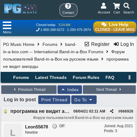
Account
Cart
Search
Contact
Live Help
Closed today
3:24 AM
CLOSED - LEAVE MSG
1-800-268-6272
1-250-475-2874
Menu
Register
Log In
PG Music Home
Forums
band-
in-a-box.com -- International Band-in-a-Box Forums
Форум
пользователей Band-in-a-Box на русском языке
программа
не видит аккорды
Forums
Latest Threads
Forum Rules
FAQ
Index
Previous Thread
Next Thread
Log in to post
Print Thread
Go To
программа не видит аккорды
08/04/21
02:11 AM
#
666926
Форум пользователей Band-in-a-Box на русском языке
OP
Joined:
Aug 2021
Leon55678
L
Posts: 3
Newbie