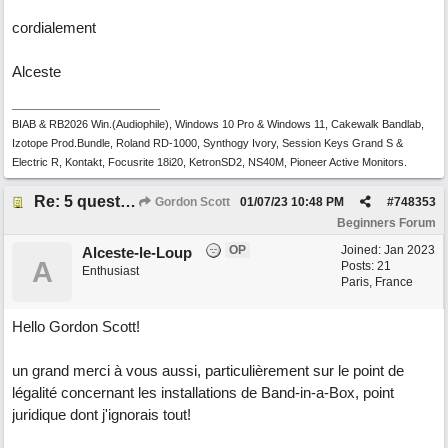
cordialement
Alceste
BIAB & RB2026 Win.(Audiophile), Windows 10 Pro & Windows 11, Cakewalk Bandlab,
Izotope Prod.Bundle, Roland RD-1000, Synthogy Ivory, Session Keys Grand S &
Electric R, Kontakt, Focusrite 18i20, KetronSD2, NS40M, Pioneer Active Monitors.
Re: 5 questions sur l'actuel Band-in-a-Box, pour un ancien utilisateur désireux de s' "actualiser"!
Gordon Scott
01/07/23
10:48 PM
#
748353
Beginners Forum
OP
Joined:
Jan 2023
Alceste-le-Loup
A
Posts: 21
Enthusiast
Paris, France
Hello Gordon Scott!
un grand merci à vous aussi, particulièrement sur le point de
légalité concernant les installations de Band-in-a-Box, point
juridique dont j'ignorais tout!