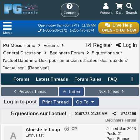
Account
Cart
Search
Contact
Live Help
Open today 6am-6pm (PT)
11:35 AM
OPEN - CHAT NOW
1-800-268-6272
1-250-475-2874
Menu
Register
Log In
PG Music Home
Forums
General Discussion
Beginners Forum
5 questions sur
l'actuel Band-in-a-Box, pour un ancien utilisateur désireux de s'
"actualiser"! [Resolved]
Forums
Latest Threads
Forum Rules
FAQ
Index
Previous Thread
Next Thread
Log in to post
Print Thread
Go To
5 questions sur l'actuel Band-in-a-Box, pour un ancien utilisateur désireux de s' "actualiser"! [Resolved]
01/07/23
01:35 AM
#
748196
Beginners Forum
OP
Joined:
Jan 2023
Alceste-le-Loup
A
Posts: 21
Enthusiast
Paris, France