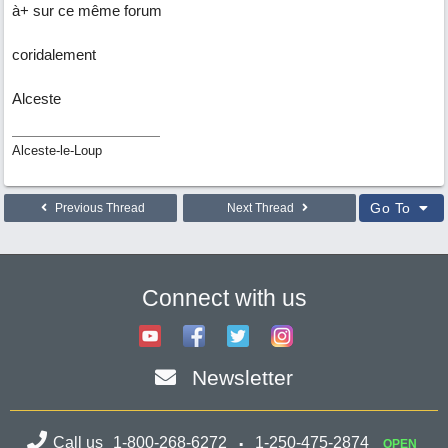
à+ sur ce même forum
coridalement
Alceste
Alceste-le-Loup
Go To
Previous Thread
Next Thread
Connect with us
Newsletter
Call us
1-800-268-6272
1-250-475-2874
OPEN