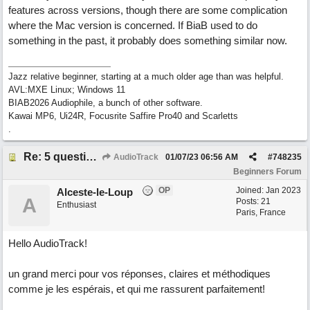
features across versions, though there are some complication
where the Mac version is concerned. If BiaB used to do
something in the past, it probably does something similar now.
Jazz relative beginner, starting at a much older age than was helpful.
AVL:MXE Linux; Windows 11
BIAB2026 Audiophile, a bunch of other software.
Kawai MP6, Ui24R, Focusrite Saffire Pro40 and Scarletts
.
Re: 5 questions sur l'actuel Band-in-a-Box, pour un ancien utilisateur désireux de s' "actualiser"!
AudioTrack
01/07/23
06:56 AM
#
748235
Beginners Forum
OP
Joined:
Jan 2023
Alceste-le-Loup
A
Posts: 21
Enthusiast
Paris, France
Hello AudioTrack!
un grand merci pour vos réponses, claires et méthodiques
comme je les espérais, et qui me rassurent parfaitement!