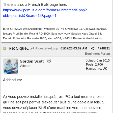
There is also a French BiaB page here:
https://www.pgmusic.com/forums/ubbthreads.php?
ubb=postlist&Board=15&page=1
BIAB & RB2026 Win.(Audiophile), Windows 10 Pro & Windows 11, Cakewalk Bandlab,
Izotope Prod.Bundle, Roland RD-1000, Synthogy Ivory, Session Keys Grand S &
Electric R, Kontakt, Focusrite 18i20, KetronSD2, NS40M, Pioneer Active Monitors.
Re: 5 questions sur l'actuel Band-in-a-Box, pour un ancien utilisateur désireux de s' "actualiser"!
Alceste-le-Loup
01/07/23
03:02 AM
#
748211
Beginners Forum
Joined:
Jan 2015
Gordon Scott
Posts: 2,706
Veteran
Hampshire, UK
Addendum:
A) Vous pouvez installer jusqu'à trois PC à tout moment, bien
qu'il ne soit pas permis d'exécuter plus d'une copie à la fois. Si
vous devez déplacer BiaB d'une machine vers une nouvelle