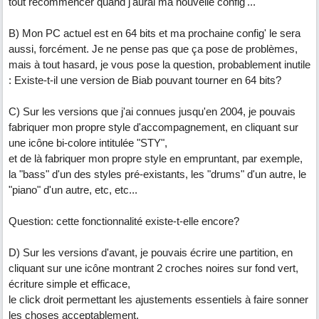
tout recommencer quand j'aurai ma nouvelle config'...
B) Mon PC actuel est en 64 bits et ma prochaine config' le sera
aussi, forcément. Je ne pense pas que ça pose de problèmes,
mais à tout hasard, je vous pose la question, probablement inutile
: Existe-t-il une version de Biab pouvant tourner en 64 bits?
C) Sur les versions que j'ai connues jusqu'en 2004, je pouvais
fabriquer mon propre style d'accompagnement, en cliquant sur
une icône bi-colore intitulée "STY",
et de là fabriquer mon propre style en empruntant, par exemple,
la "bass" d'un des styles pré-existants, les "drums" d'un autre, le
"piano" d'un autre, etc, etc...
Question: cette fonctionnalité existe-t-elle encore?
D) Sur les versions d'avant, je pouvais écrire une partition, en
cliquant sur une icône montrant 2 croches noires sur fond vert,
écriture simple et efficace,
le click droit permettant les ajustements essentiels à faire sonner
les choses acceptablement.