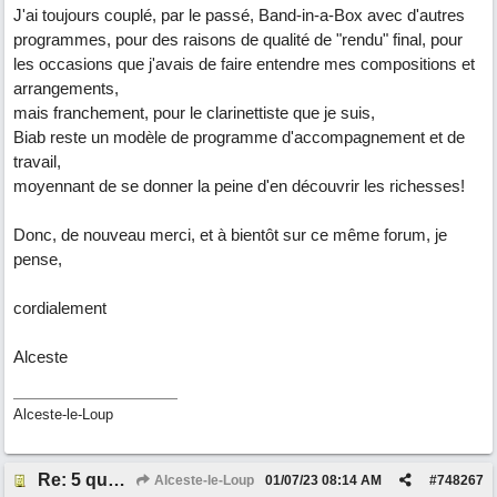
J'ai toujours couplé, par le passé, Band-in-a-Box avec d'autres
programmes, pour des raisons de qualité de "rendu" final, pour
les occasions que j'avais de faire entendre mes compositions et
arrangements,
mais franchement, pour le clarinettiste que je suis,
Biab reste un modèle de programme d'accompagnement et de
travail,
moyennant de se donner la peine d'en découvrir les richesses!
Donc, de nouveau merci, et à bientôt sur ce même forum, je
pense,
cordialement
Alceste
Alceste-le-Loup
Re: 5 questions sur l'actuel Band-in-a-Box, pour un ancien utilisateur désireux de s' "actualiser"!
Alceste-le-Loup
01/07/23
08:14 AM
#
748267