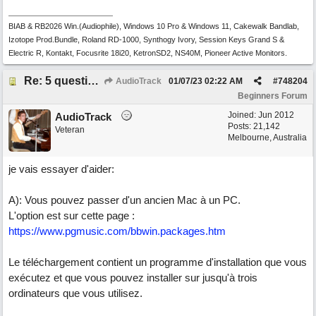
BIAB & RB2026 Win.(Audiophile), Windows 10 Pro & Windows 11, Cakewalk Bandlab,
Izotope Prod.Bundle, Roland RD-1000, Synthogy Ivory, Session Keys Grand S &
Electric R, Kontakt, Focusrite 18i20, KetronSD2, NS40M, Pioneer Active Monitors.
Re: 5 questions sur l'actuel Band-in-a-Box, pour un ancien utilisateur désireux de s' "actualiser"!
AudioTrack
01/07/23
02:22 AM
#
748204
Beginners Forum
Joined:
Jun 2012
AudioTrack
Posts: 21,142
Veteran
Melbourne, Australia
je vais essayer d'aider:
A): Vous pouvez passer d'un ancien Mac à un PC.
L'option est sur cette page :
https://www.pgmusic.com/bbwin.packages.htm
Le téléchargement contient un programme d'installation que vous
exécutez et que vous pouvez installer sur jusqu'à trois
ordinateurs que vous utilisez.