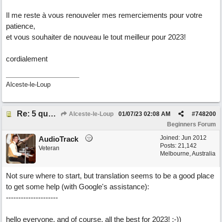
Il me reste à vous renouveler mes remerciements pour votre
patience,
et vous souhaiter de nouveau le tout meilleur pour 2023!
cordialement
Alceste-le-Loup
Re: 5 questions sur l'actuel Band-in-a-Box, pour un ancien utilisateur désireux de s' "actualiser"!
Alceste-le-Loup
01/07/23
02:08 AM
#
748200
Beginners Forum
Joined:
Jun 2012
AudioTrack
Posts: 21,142
Veteran
Melbourne, Australia
Not sure where to start, but translation seems to be a good place
to get some help (with Google's assistance):
---------------------
hello everyone, and of course, all the best for 2023! :-))