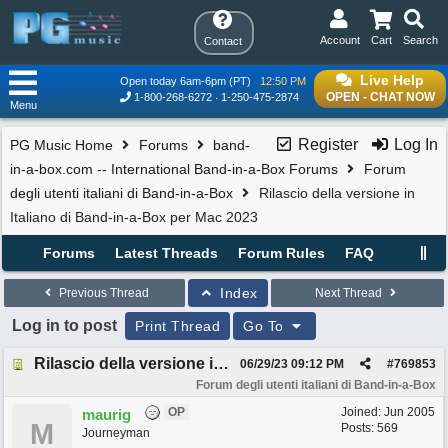
Account
Cart
Search
Contact
Live Help
Open today 6am-6pm (PT)
12:50 PM
OPEN - CHAT NOW
1-800-268-6272
1-250-475-2874
Menu
Register
Log In
PG Music Home
Forums
band-
in-a-box.com -- International Band-in-a-Box Forums
Forum
degli utenti italiani di Band-in-a-Box
Rilascio della versione in
Italiano di Band-in-a-Box per Mac 2023
Forums
Latest Threads
Forum Rules
FAQ
Index
Previous Thread
Next Thread
Log in to post
Print Thread
Go To
Rilascio della versione in Italiano di Band-in-a-Box per Mac 2023
06/29/23
09:12 PM
#
769853
Forum degli utenti italiani di Band-in-a-Box
OP
Joined:
Jun 2005
maurig
M
Posts: 569
Journeyman