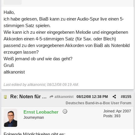
Hallo,
ich habe gelesen, BiaB kann zu einer Audio-Spur live einen 5-
stimmigen Satz spielen.
Wie kann ich zu einer eingegebenen Melodie und eingegebenen
Akkorden einen 4-5-stimmigen Satz (für Sax. oder Blech)
passend zu den vorgegebenen Akkorden von BiaB als Notenbild
erzeugen lassen?
Weiß jemand ob und wie das geht?
Gruß
altkanonist
Last edited by altkanonist;
08/12/08
09:19 AM
.
Re: Noten für 4-5-stimmigen Satz nach vorh. Melodie und Akkorden?
altkanonist
08/12/08
12:38 PM
#
8155
Deutsches Band-in-a-Box User Forum
Joined:
Apr 2007
Ernst Leobacher
Posts: 393
Journeyman
Folgende Möglichkeiten gibt es: