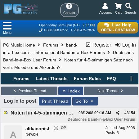
Account
Cart
Search
Contact
Live Help
Open today 6am-6pm (PT)
2:37 PM
OPEN - CHAT NOW
1-800-268-6272
1-250-475-2874
Menu
Register
Log In
PG Music Home
Forums
band-
in-a-box.com -- International Band-in-a-Box Forums
Deutsches
Band-in-a-Box User Forum
Noten für 4-5-stimmigen Satz nach
vorh. Melodie und Akkorden?
Forums
Latest Threads
Forum Rules
FAQ
Index
Previous Thread
Next Thread
Log in to post
Print Thread
Go To
Noten für 4-5-stimmigen Satz nach vorh. Melodie und Akkorden?
08/12/08
09:16 AM
#
8154
Deutsches Band-in-a-Box User Forum
OP
Joined:
Aug 2008
altkanonist
A
Posts: 5
Newbie