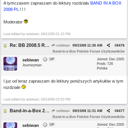
A tymczasem zapraszam do lektury rozdziału
BAND IN A BOX
2008 PL
! ! !
Moderator
Last edited by sebiwan;
09/12/08
01:10 PM
.
Re: BB 2008.5 REWELACJE ! ! !
sebiwan
09/15/08
11:30 AM
#
8476
Band-in-a-Box Polskie Forum Użytkowników
OP
Joined:
Dec 2005
sebiwan
Posts: 726
Journeyman
Polska
I juz od teraz zapraszam do lektury poniższych artykułów w tym
rozdziale
Last edited by sebiwan;
09/18/08
03:50 PM
.
Band-in-a-Box 2008.5 – więcej niż 30 nowych funkcji!!!
sebiwan
09/15/08
11:31 AM
#
8477
Band-in-a-Box Polskie Forum Użytkowników
OP
Joined:
Dec 2005
sebiwan