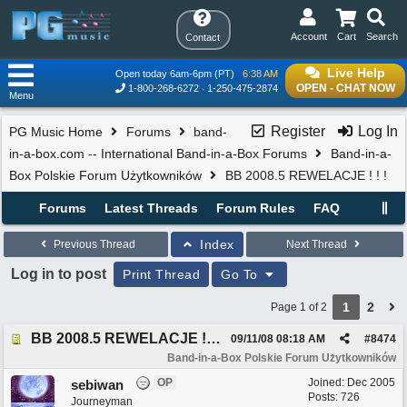
Account
Cart
Search
Contact
Live Help
Open today 6am-6pm (PT)
6:38 AM
OPEN - CHAT NOW
1-800-268-6272
1-250-475-2874
Menu
Register
Log In
PG Music Home
Forums
band-
in-a-box.com -- International Band-in-a-Box Forums
Band-in-a-
Box Polskie Forum Użytkowników
BB 2008.5 REWELACJE ! ! !
Forums
Latest Threads
Forum Rules
FAQ
Index
Previous Thread
Next Thread
Log in to post
Print Thread
Go To
1
2
Page 1 of 2
BB 2008.5 REWELACJE ! ! !
09/11/08
08:18 AM
#
8474
Band-in-a-Box Polskie Forum Użytkowników
OP
Joined:
Dec 2005
sebiwan
Posts: 726
Journeyman