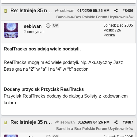
Re: Istnieje 35 nowych funkcji w BB 2008.5
sebiwan
01/02/09
05:26 AM
#
8486
Band-in-a-Box Polskie Forum Użytkowników
OP
Joined:
Dec 2005
sebiwan
Posts: 726
Journeyman
Polska
RealTracks posiadają wiele podstyli.
RealTracks mogą mieć wiele podstyli. Np. Akustyczny Jazz
Bass gra na “2”’ w “a” i na “4” w “b” section.
Dodany przycisk Przycisk RealTracks
Przycisk RealTracks dodany do dialogu Solisty z kodowaniem
koloru.
Re: Istnieje 35 nowych funkcji w BB 2008.5
sebiwan
01/26/09
04:26 PM
#
8487
Band-in-a-Box Polskie Forum Użytkowników