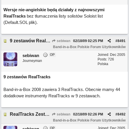
Wersje nie-angielskie będą działały z najnowszymi
RealTracks
bez tłumaczenia listy solistów Soloist list
(Default.SOL plik).
9 zestawów RealTracks ! ! !
sebiwan
02/18/09
02:25 PM
#
8491
Band-in-a-Box Polskie Forum Użytkowników
OP
Joined:
Dec 2005
sebiwan
Posts: 726
Journeyman
Polska
9 zestawów RealTracks
Band-in-a-Box 2008 zawiera 3 RealTracks. Obecnie mamy 44
dodatkowe instrumenty RealTracks w 9 zestawach.
RealTracks Zestaw 1
sebiwan
02/18/09
02:26 PM
#
8492
Band-in-a-Box Polskie Forum Użytkowników
OP
Joined:
Dec 2005
sebiwan