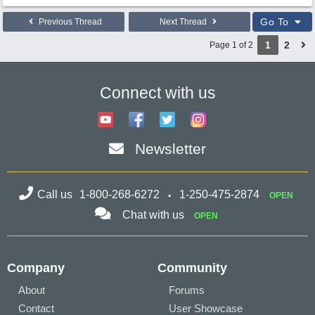
Go To
Previous Thread
Next Thread
1
2
Page 1 of 2
Connect with us
Newsletter
Call us
1-800-268-6272
1-250-475-2874
OPEN
Chat with us
OPEN
Company
Community
About
Forums
Contact
User Showcase