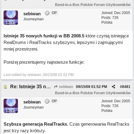
Band-in-a-Box Polskie Forum Użytkowników
OP
Joined:
Dec 2005
sebiwan
Posts: 726
Journeyman
Polska
Istnieje 35 nowych funkcji w BB 2008.5
które czynią istniejące
RealDrums i RealTracks szybszymi, lepszymi i zajmującymi
mniej przestrzeni.
Poniżej prezentujemy najnowsze funkcje:
Last edited by sebiwan;
09/15/08
01:52 PM
.
Re: Istnieje 35 nowych funkcji w BB 2008.5
sebiwan
09/15/08
01:52 PM
#
8481
Band-in-a-Box Polskie Forum Użytkowników
OP
Joined:
Dec 2005
sebiwan
Posts: 726
Journeyman
Polska
Szybsza generacja RealTracks.
Czas generowania RealTracks
jest trzy razy krótszy.