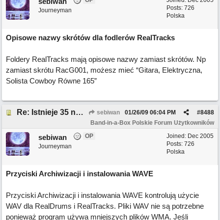
OP
Joined:
Dec 2005
sebiwan
Posts: 726
Journeyman
Polska
Opisowe nazwy skrótów dla fodlerów RealTracks
Foldery RealTracks mają opisowe nazwy zamiast skrótów. Np
zamiast skrótu RacG001, możesz mieć “Gitara, Elektryczna,
Solista Cowboy Równe 165”
Re: Istnieje 35 nowych funkcji w BB 2008.5
sebiwan
01/26/09
06:04 PM
#
8488
Band-in-a-Box Polskie Forum Użytkowników
OP
Joined:
Dec 2005
sebiwan
Posts: 726
Journeyman
Polska
Przyciski Archiwizacji i instalowania WAVE
Przyciski Archiwizacji i instalowania WAVE kontrolują użycie
WAV dla RealDrums i RealTracks. Pliki WAV nie są potrzebne
ponieważ program używa mniejszych plików WMA. Jeśli