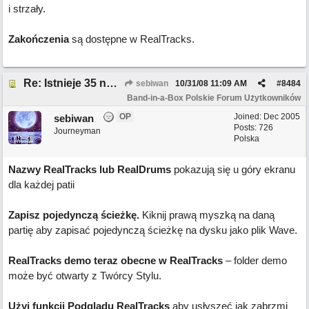
i strzały.
Zakończenia
są dostępne w RealTracks.
Re: Istnieje 35 nowych funkcji w BB 2008.5
sebiwan
10/31/08
11:09 AM
#
8484
Band-in-a-Box Polskie Forum Użytkowników
OP
Joined:
Dec 2005
sebiwan
Posts: 726
Journeyman
Polska
Nazwy RealTracks lub RealDrums
pokazują się u góry ekranu
dla każdej patii
Zapisz pojedynczą ścieżkę.
Kiknij prawą myszką na daną
partię aby zapisać pojedynczą ścieżkę na dysku jako plik Wave.
RealTracks demo teraz obecne w RealTracks
– folder demo
może być otwarty z Twórcy Stylu.
Użyj funkcji Podglądu RealTracks
aby usłyszeć jak zabrzmi