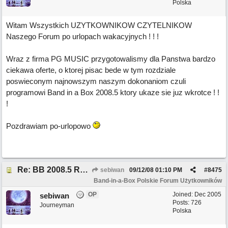
Polska
Witam Wszystkich UZYTKOWNIKOW CZYTELNIKOW
Naszego Forum po urlopach wakacyjnych ! ! !
Wraz z firma PG MUSIC przygotowalismy dla Panstwa bardzo
ciekawa oferte, o ktorej pisac bede w tym rozdziale
poswieconym najnowszym naszym dokonaniom czuli
programowi Band in a Box 2008.5 ktory ukaze sie juz wkrotce ! !
!
Pozdrawiam po-urlopowo
Re: BB 2008.5 REWELACJE ! ! !
sebiwan
09/12/08
01:10 PM
#
8475
Band-in-a-Box Polskie Forum Użytkowników
OP
Joined:
Dec 2005
sebiwan
Posts: 726
Journeyman
Polska