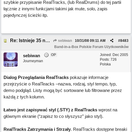
szybkie przypisanie RealTracks, (lub RealDrums) do tej partii
łącznie z innymi funkcjami takimi jak mute, solo, zapis
pojedynczej ścieżki itp.
Re: Istnieje 35 nowych funkcji w BB 2008.5
sebiwan
10/31/08
09:11 AM
#
8483
Band-in-a-Box Polskie Forum Użytkowników
OP
Joined:
Dec 2005
sebiwan
Posts: 726
Journeyman
Polska
Dialog Przeglądania RealTracks
pokazuje informacje
przejrzyście o RealTeacks –nazwa, rodzaj, styl tempo, typ,
demo podgląd. Listy mogą być sortowane lub filtrowane przez
każdą z tych kolumn.
Łatwo jest zapisywać styl (.STY) z RealTracks
wprost na
głównym ekranie (“zapisz to co słyszysz” jako styl).
RealTracks Zatrzymania i Strzały
. RealTracks dostępne breaki