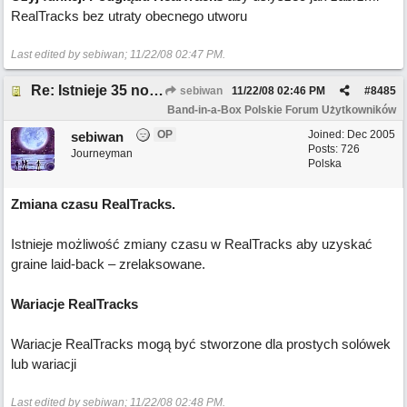
RealTracks bez utraty obecnego utworu
Last edited by sebiwan;
11/22/08
02:47 PM
.
Re: Istnieje 35 nowych funkcji w BB 2008.5
sebiwan
11/22/08
02:46 PM
#
8485
Band-in-a-Box Polskie Forum Użytkowników
OP
Joined:
Dec 2005
sebiwan
Posts: 726
Journeyman
Polska
Zmiana czasu RealTracks.
Istnieje możliwość zmiany czasu w RealTracks aby uzyskać
graine laid-back – zrelaksowane.
Wariacje RealTracks
Wariacje RealTracks mogą być stworzone dla prostych solówek
lub wariacji
Last edited by sebiwan;
11/22/08
02:48 PM
.