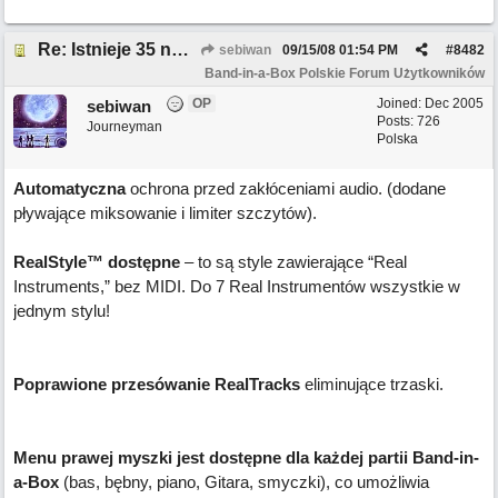
Re: Istnieje 35 nowych funkcji w BB 2008.5
sebiwan
09/15/08
01:54 PM
#
8482
Band-in-a-Box Polskie Forum Użytkowników
OP
Joined:
Dec 2005
sebiwan
Posts: 726
Journeyman
Polska
Automatyczna
ochrona przed zakłóceniami audio. (dodane
pływające miksowanie i limiter szczytów).
RealStyle™ dostępne
– to są style zawierające “Real
Instruments,” bez MIDI. Do 7 Real Instrumentów wszystkie w
jednym stylu!
Poprawione przesówanie RealTracks
eliminujące trzaski.
Menu prawej myszki jest dostępne dla każdej partii Band-in-
a-Box
(bas, bębny, piano, Gitara, smyczki), co umożliwia