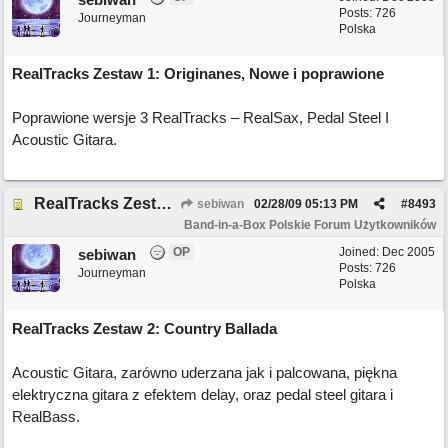
Posts: 726
Journeyman
Polska
RealTracks Zestaw 1: Originanes, Nowe i poprawione
Poprawione wersje 3 RealTracks – RealSax, Pedal Steel I
Acoustic Gitara.
RealTracks Zestaw 2
sebiwan
02/28/09
05:13 PM
#
8493
Band-in-a-Box Polskie Forum Użytkowników
OP
Joined:
Dec 2005
sebiwan
Posts: 726
Journeyman
Polska
RealTracks Zestaw 2: Country Ballada
Acoustic Gitara, zarówno uderzana jak i palcowana, piękna
elektryczna gitara z efektem delay, oraz pedal steel gitara i
RealBass.