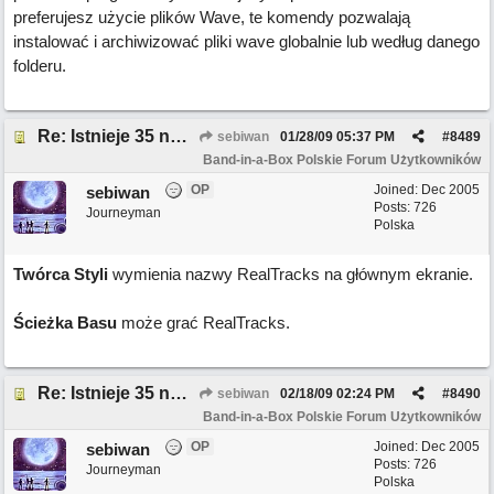
preferujesz użycie plików Wave, te komendy pozwalają
instalować i archiwizować pliki wave globalnie lub według danego
folderu.
Re: Istnieje 35 nowych funkcji w BB 2008.5
sebiwan
01/28/09
05:37 PM
#
8489
Band-in-a-Box Polskie Forum Użytkowników
OP
Joined:
Dec 2005
sebiwan
Posts: 726
Journeyman
Polska
Twórca Styli
wymienia nazwy RealTracks na głównym ekranie.
Ścieżka Basu
może grać RealTracks.
Re: Istnieje 35 nowych funkcji w BB 2008.5
sebiwan
02/18/09
02:24 PM
#
8490
Band-in-a-Box Polskie Forum Użytkowników
OP
Joined:
Dec 2005
sebiwan
Posts: 726
Journeyman
Polska