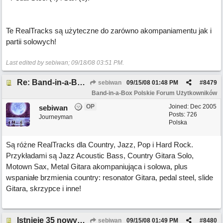
Te RealTracks są użyteczne do zarówno akompaniamentu jak i
partii solowych!
Last edited by sebiwan;
09/18/08
03:51 PM
.
Re: Band-in-a-Box 2008.5 – więcej niż 30 nowych funkcji!!!
sebiwan
09/15/08
01:48 PM
#
8479
Band-in-a-Box Polskie Forum Użytkowników
OP
Joined:
Dec 2005
sebiwan
Posts: 726
Journeyman
Polska
Są różne RealTracks dla Country, Jazz, Pop i Hard Rock.
Przykładami są Jazz Acoustic Bass, Country Gitara Solo,
Motown Sax, Metal Gitara akompaniująca i solowa, plus
wspaniałe brzmienia country: resonator Gitara, pedal steel, slide
Gitara, skrzypce i inne!
Istnieje 35 nowych funkcji w BB 2008.5
sebiwan
09/15/08
01:49 PM
#
8480