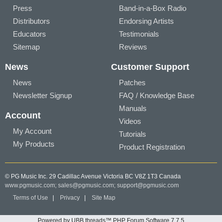
Press
Band-in-a-Box Radio
Distributors
Endorsing Artists
Educators
Testimonials
Sitemap
Reviews
News
Customer Support
News
Patches
Newsletter Signup
FAQ / Knowledge Base
Manuals
Account
Videos
My Account
Tutorials
My Products
Product Registration
© PG Music Inc. 29 Cadillac Avenue Victoria BC V8Z 1T3 Canada
www.pgmusic.com;
sales@pgmusic.com;
support@pgmusic.com
Terms of Use
|
Privacy
|
Site Map
Powered by UBB.threads™ PHP Forum Software 7.7.5