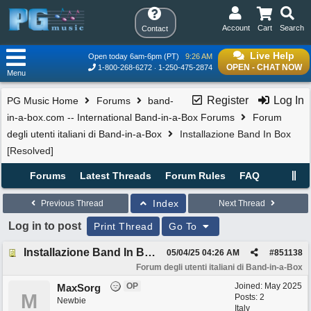
Account
Cart
Search
Contact
Live Help
Open today 6am-6pm (PT)
9:26 AM
OPEN - CHAT NOW
1-800-268-6272
1-250-475-2874
Menu
Register
Log In
PG Music Home
Forums
band-
in-a-box.com -- International Band-in-a-Box Forums
Forum
degli utenti italiani di Band-in-a-Box
Installazione Band In Box
[Resolved]
Forums
Latest Threads
Forum Rules
FAQ
Index
Previous Thread
Next Thread
Log in to post
Print Thread
Go To
Installazione Band In Box [Resolved]
05/04/25
04:26 AM
#
851138
Forum degli utenti italiani di Band-in-a-Box
OP
Joined:
May 2025
MaxSorg
M
Posts: 2
Newbie
Italy