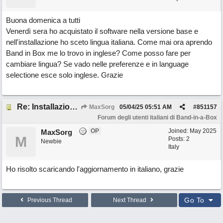
Buona domenica a tutti
Venerdì sera ho acquistato il software nella versione base e
nell'installazione ho sceto lingua italiana. Come mai ora aprendo
Band in Box me lo trovo in inglese? Come posso fare per
cambiare lingua? Se vado nelle preferenze e in language
selectione esce solo inglese. Grazie
Re: Installazione Band In Box [Resolved]
MaxSorg
05/04/25
05:51 AM
#
851157
Forum degli utenti italiani di Band-in-a-Box
OP
Joined:
May 2025
MaxSorg
M
Posts: 2
Newbie
Italy
Ho risolto scaricando l'aggiornamento in italiano, grazie
Go To
Previous Thread
Next Thread