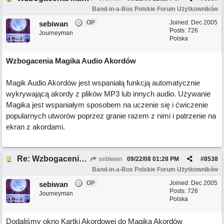
Band-in-a-Box Polskie Forum Użytkowników
OP
Joined:
Dec 2005
sebiwan
Posts: 726
Journeyman
Polska
Wzbogacenia Magika Audio Akordów
Magik Audio Akordów jest wspaniałą funkcją automatycznie
wykrywającą akordy z plików MP3 lub innych audio. Używanie
Magika jest wspaniałym sposobem na uczenie się i ćwiczenie
popularnych utworów poprzez granie razem z nimi i patrzenie na
ekran z akordami.
Re: Wzbogacenia Magika Audio Akordów
sebiwan
09/22/08
01:28 PM
#
8538
Band-in-a-Box Polskie Forum Użytkowników
OP
Joined:
Dec 2005
sebiwan
Posts: 726
Journeyman
Polska
Dodaliśmy okno Kartki Akordowej do Magika Akordów