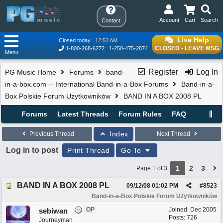
Account
Cart
Search
Contact
Live Help
Closed today
12:52 AM
CLOSED - LEAVE MSG
1-800-268-6272
1-250-475-2874
Menu
Register
Log In
PG Music Home
Forums
band-
in-a-box.com -- International Band-in-a-Box Forums
Band-in-a-
Box Polskie Forum Użytkowników
BAND IN A BOX 2008 PL
Forums
Latest Threads
Forum Rules
FAQ
Index
Previous Thread
Next Thread
Log in to post
Print Thread
Go To
1
2
3
Page 1 of 3
BAND IN A BOX 2008 PL
09/12/08
01:02 PM
#
8523
Band-in-a-Box Polskie Forum Użytkowników
OP
Joined:
Dec 2005
sebiwan
Posts: 726
Journeyman