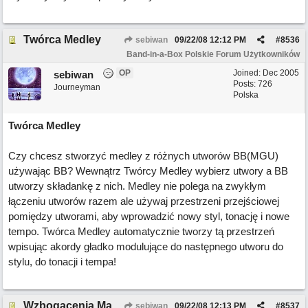
Twórca Medley
sebiwan
09/22/08
12:12 PM
#
8536
Band-in-a-Box Polskie Forum Użytkowników
OP
Joined:
Dec 2005
sebiwan
Posts: 726
Journeyman
Polska
Twórca Medley
Czy chcesz stworzyć medley z różnych utworów BB(MGU)
używając BB? Wewnątrz Twórcy Medley wybierz utwory a BB
utworzy składankę z nich. Medley nie polega na zwykłym
łączeniu utworów razem ale używaj przestrzeni przejściowej
pomiędzy utworami, aby wprowadzić nowy styl, tonację i nowe
tempo. Twórca Medley automatycznie tworzy tą przestrzeń
wpisując akordy gładko modulujące do następnego utworu do
stylu, do tonacji i tempa!
Wzbogacenia Magika Audio Akordów
sebiwan
09/22/08
12:13 PM
#
8537