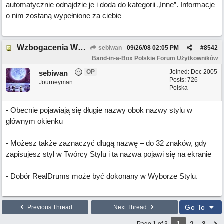
automatycznie odnajdzie je i doda do kategorii „Inne”. Informacje
o nim zostaną wypełnione za ciebie
Wzbogacenia Wyboru Stylów C.D.
sebiwan
09/26/08
02:05 PM
#
8542
Band-in-a-Box Polskie Forum Użytkowników
OP
Joined:
Dec 2005
sebiwan
Posts: 726
Journeyman
Polska
- Obecnie pojawiają się długie nazwy obok nazwy stylu w
głównym okienku
- Możesz także zaznaczyć długą nazwę – do 32 znaków, gdy
zapisujesz styl w Twórcy Stylu i ta nazwa pojawi się na ekranie
- Dobór RealDrums może być dokonany w Wyborze Stylu.
Go To
Previous Thread
Next Thread