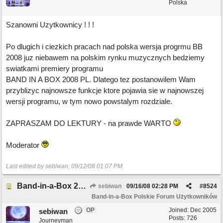
Polska
Szanowni Uzytkownicy ! ! !
Po dlugich i ciezkich pracach nad polska wersja progrmu BB
2008 juz niebawem na polskim rynku muzycznych bedziemy
swiatkami premiery programu
BAND IN A BOX 2008 PL. Dlatego tez postanowilem Wam
przyblizyc najnowsze funkcje ktore pojawia sie w najnowszej
wersji programu, w tym nowo powstalym rozdziale.
ZAPRASZAM DO LEKTURY - na prawde WARTO
Moderator
Last edited by sebiwan;
09/12/08
01:07 PM
.
Band-in-a-Box 2008 ma ponad 50 nowych funkcji!
sebiwan
09/16/08
02:28 PM
#
8524
Band-in-a-Box Polskie Forum Użytkowników
OP
Joined:
Dec 2005
sebiwan
Posts: 726
Journeyman