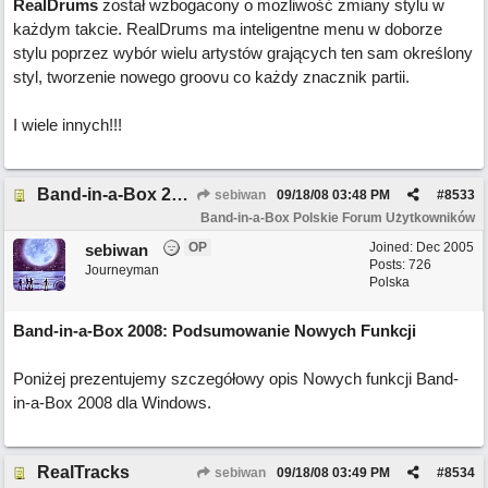
RealDrums
został wzbogacony o możliwość zmiany stylu w
każdym takcie. RealDrums ma inteligentne menu w doborze
stylu poprzez wybór wielu artystów grających ten sam określony
styl, tworzenie nowego groovu co każdy znacznik partii.
I wiele innych!!!
Band-in-a-Box 2008: Podsumowanie Nowych Funkcji
sebiwan
09/18/08
03:48 PM
#
8533
Band-in-a-Box Polskie Forum Użytkowników
OP
Joined:
Dec 2005
sebiwan
Posts: 726
Journeyman
Polska
Band-in-a-Box 2008: Podsumowanie Nowych Funkcji
Poniżej prezentujemy szczegółowy opis Nowych funkcji Band-
in-a-Box 2008 dla Windows.
RealTracks
sebiwan
09/18/08
03:49 PM
#
8534