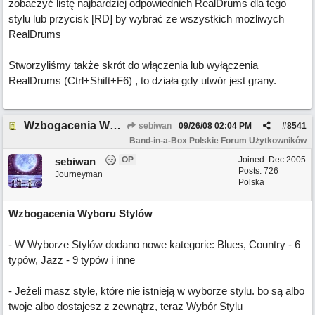
zobaczyć listę najbardziej odpowiednich RealDrums dla tego
stylu lub przycisk [RD] by wybrać ze wszystkich możliwych
RealDrums
Stworzyliśmy także skrót do włączenia lub wyłączenia
RealDrums (Ctrl+Shift+F6) , to działa gdy utwór jest grany.
Wzbogacenia Wyboru Stylów
sebiwan
09/26/08
02:04 PM
#
8541
Band-in-a-Box Polskie Forum Użytkowników
OP
Joined:
Dec 2005
sebiwan
Posts: 726
Journeyman
Polska
Wzbogacenia Wyboru Stylów
- W Wyborze Stylów dodano nowe kategorie: Blues, Country - 6
typów, Jazz - 9 typów i inne
- Jeżeli masz style, które nie istnieją w wyborze stylu. bo są albo
twoje albo dostajesz z zewnątrz, teraz Wybór Stylu