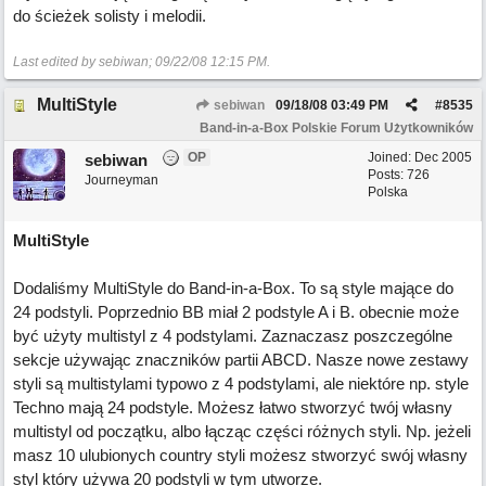
do ścieżek solisty i melodii.
Last edited by sebiwan;
09/22/08
12:15 PM
.
MultiStyle
sebiwan
09/18/08
03:49 PM
#
8535
Band-in-a-Box Polskie Forum Użytkowników
OP
Joined:
Dec 2005
sebiwan
Posts: 726
Journeyman
Polska
MultiStyle
Dodaliśmy MultiStyle do Band-in-a-Box. To są style mające do
24 podstyli. Poprzednio BB miał 2 podstyle A i B. obecnie może
być użyty multistyl z 4 podstylami. Zaznaczasz poszczególne
sekcje używając znaczników partii ABCD. Nasze nowe zestawy
styli są multistylami typowo z 4 podstylami, ale niektóre np. style
Techno mają 24 podstyle. Możesz łatwo stworzyć twój własny
multistyl od początku, albo łącząc części różnych styli. Np. jeżeli
masz 10 ulubionych country styli możesz stworzyć swój własny
styl który używa 20 podstyli w tym utworze.