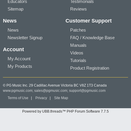
Educators
Testimonials
Sitemap
Reviews
News
Customer Support
News
Patches
Newsletter Signup
FAQ / Knowledge Base
Manuals
Account
Videos
My Account
Tutorials
My Products
Product Registration
© PG Music Inc. 29 Cadillac Avenue Victoria BC V8Z 1T3 Canada
www.pgmusic.com;
sales@pgmusic.com;
support@pgmusic.com
Terms of Use
|
Privacy
|
Site Map
Powered by UBB.threads™ PHP Forum Software 7.7.5