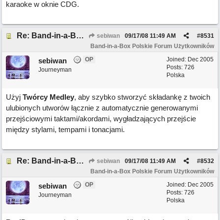
karaoke w oknie CDG.
Re: Band-in-a-Box 2008 ma ponad 50 nowych funkcji!
sebiwan
09/17/08
11:49 AM
#
8531
Band-in-a-Box Polskie Forum Użytkowników
OP
Joined:
Dec 2005
sebiwan
Posts: 726
Journeyman
Polska
Użyj
Twórcy Medley
, aby szybko stworzyć składankę z twoich
ulubionych utworów łącznie z automatycznie generowanymi
przejściowymi taktami/akordami, wygładzających przejście
między stylami, tempami i tonacjami.
Re: Band-in-a-Box 2008 ma ponad 50 nowych funkcji!
sebiwan
09/17/08
11:49 AM
#
8532
Band-in-a-Box Polskie Forum Użytkowników
OP
Joined:
Dec 2005
sebiwan
Posts: 726
Journeyman
Polska