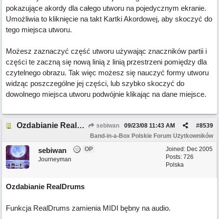
pokazujące akordy dla całego utworu na pojedycznym ekranie.
Umożliwia to kliknięcie na takt Kartki Akordowej, aby skoczyć do
tego miejsca utworu.
Możesz zaznaczyć część utworu używając znaczników partii i
części te zaczną się nową linią z linią przestrzeni pomiędzy dla
czytelnego obrazu. Tak więc możesz się nauczyć formy utworu
widząc poszczególne jej części, lub szybko skoczyć do
dowolnego miejsca utworu podwójnie klikając na dane miejsce.
Ozdabianie RealDrums
sebiwan
09/23/08
11:43 AM
#
8539
Band-in-a-Box Polskie Forum Użytkowników
OP
Joined:
Dec 2005
sebiwan
Posts: 726
Journeyman
Polska
Ozdabianie RealDrums
Funkcja RealDrums zamienia MIDI bębny na audio.