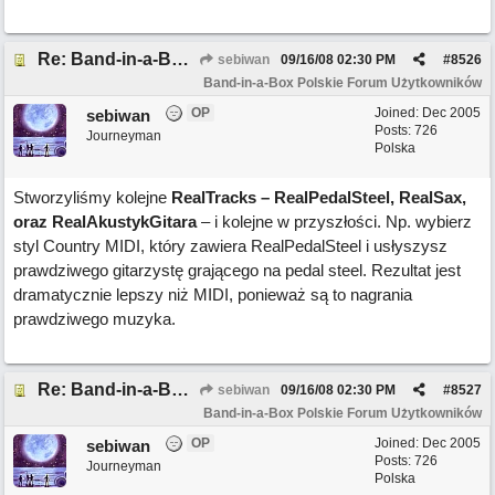
Re: Band-in-a-Box 2008 ma ponad 50 nowych funkcji!
sebiwan
09/16/08
02:30 PM
#
8526
Band-in-a-Box Polskie Forum Użytkowników
OP
Joined:
Dec 2005
sebiwan
Posts: 726
Journeyman
Polska
Stworzyliśmy kolejne
RealTracks – RealPedalSteel, RealSax,
oraz RealAkustykGitara
– i kolejne w przyszłości. Np. wybierz
styl Country MIDI, który zawiera RealPedalSteel i usłyszysz
prawdziwego gitarzystę grającego na pedal steel. Rezultat jest
dramatycznie lepszy niż MIDI, ponieważ są to nagrania
prawdziwego muzyka.
Re: Band-in-a-Box 2008 ma ponad 50 nowych funkcji!
sebiwan
09/16/08
02:30 PM
#
8527
Band-in-a-Box Polskie Forum Użytkowników
OP
Joined:
Dec 2005
sebiwan
Posts: 726
Journeyman
Polska