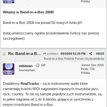
Polska
Witamy w Band-in-a-Box 2008!
Band-in-a-Box 2008 ma ponad 50 nowych funkcji!!!
(tutaj umieszczamy ogolne przedstawienie funkcji zas ponizej
szczegolowe)
Re: Band-in-a-Box 2008 ma ponad 50 nowych funkcji!
sebiwan
09/16/08
02:29 PM
#
8525
Band-in-a-Box Polskie Forum Użytkowników
OP
Joined:
Dec 2005
sebiwan
Posts: 726
Journeyman
Polska
Dodaliśmy
RealTracks
– są to instrumenty audio które
zamieniają ścieżki MIDI nagraniami topowych muzyków jazz,
rock, country. To nie są sample pojedynczych instrumentów, są
to pełne nagrania od 1 do 8 taktów, grające w synchronie z
innymi ścieżkami Band in a Box.