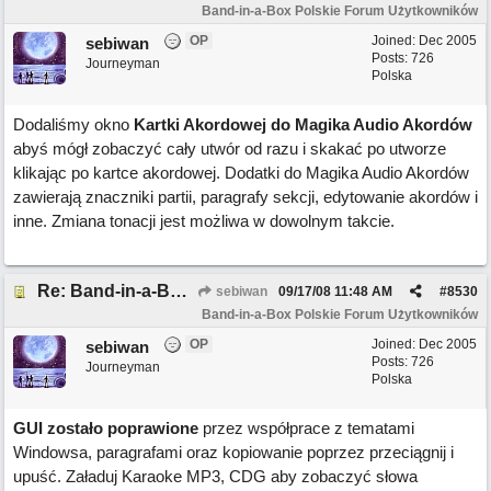
Band-in-a-Box Polskie Forum Użytkowników
OP
Joined:
Dec 2005
sebiwan
Posts: 726
Journeyman
Polska
Dodaliśmy okno
Kartki Akordowej do Magika Audio Akordów
abyś mógł zobaczyć cały utwór od razu i skakać po utworze
klikając po kartce akordowej. Dodatki do Magika Audio Akordów
zawierają znaczniki partii, paragrafy sekcji, edytowanie akordów i
inne. Zmiana tonacji jest możliwa w dowolnym takcie.
Re: Band-in-a-Box 2008 ma ponad 50 nowych funkcji!
sebiwan
09/17/08
11:48 AM
#
8530
Band-in-a-Box Polskie Forum Użytkowników
OP
Joined:
Dec 2005
sebiwan
Posts: 726
Journeyman
Polska
GUI zostało poprawione
przez współprace z tematami
Windowsa, paragrafami oraz kopiowanie poprzez przeciągnij i
upuść. Załaduj Karaoke MP3, CDG aby zobaczyć słowa