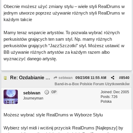
Obecnie możesz użyć zmiany stylu – wiele styli RealDrums w
jednym utworze poprzez używanie różnych styli RealDrums w
każdym takcie
Mamy teraz wsparcie artystów. To pozwala wybrać różnych
perkusistów grających ten sam styl. Np. mamy różnych
perkusistów grających “JazzSzczotki” styl. Możesz ustawić w
BB używanie różnych artystów za każdym razem albo
wyznaczyć danego artystę.
Re: Ozdabianie RealDrums
sebiwan
09/23/08
11:55 AM
#
8540
Band-in-a-Box Polskie Forum Użytkowników
OP
Joined:
Dec 2005
sebiwan
Posts: 726
Journeyman
Polska
Możesz wybrać style RealDrums w Wyborze Stylu
Wybierz styl midi i wciśnij przycisk RealDrums [Najlepszy] by