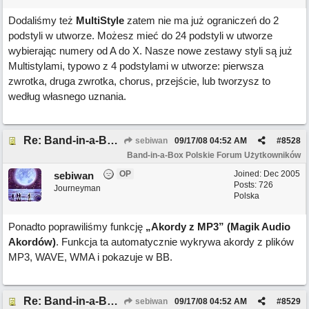
Dodaliśmy też
MultiStyle
zatem nie ma już ograniczeń do 2
podstyli w utworze. Możesz mieć do 24 podstyli w utworze
wybierając numery od A do X. Nasze nowe zestawy styli są już
Multistylami, typowo z 4 podstylami w utworze: pierwsza
zwrotka, druga zwrotka, chorus, przejście, lub tworzysz to
według własnego uznania.
Re: Band-in-a-Box 2008 ma ponad 50 nowych funkcji!
sebiwan
09/17/08
04:52 AM
#
8528
Band-in-a-Box Polskie Forum Użytkowników
OP
Joined:
Dec 2005
sebiwan
Posts: 726
Journeyman
Polska
Ponadto poprawiliśmy funkcję
„Akordy z MP3” (Magik Audio
Akordów)
. Funkcja ta automatycznie wykrywa akordy z plików
MP3, WAVE, WMA i pokazuje w BB.
Re: Band-in-a-Box 2008 ma ponad 50 nowych funkcji!
sebiwan
09/17/08
04:52 AM
#
8529