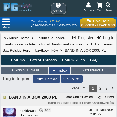
Account
Cart
Search
Contact
Live Help
Closed today
4:20 AM
CLOSED - LEAVE MSG
1-800-268-6272
1-250-475-2874
Menu
Register
Log In
PG Music Home
Forums
band-
in-a-box.com -- International Band-in-a-Box Forums
Band-in-a-
Box Polskie Forum Użytkowników
BAND IN A BOX 2008 PL
Forums
Latest Threads
Forum Rules
FAQ
Index
Previous Thread
Next Thread
Log in to post
Print Thread
Go To
1
2
3
Page 1 of 3
BAND IN A BOX 2008 PL
09/12/08
01:02 PM
#
8523
Band-in-a-Box Polskie Forum Użytkowników
OP
Joined:
Dec 2005
sebiwan
Posts: 726
Journeyman