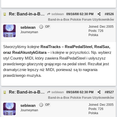
Re: Band-in-a-Box 2008 ma ponad 50 nowych funkcji!
sebiwan
09/16/08
02:30 PM
#
8526
Band-in-a-Box Polskie Forum Użytkowników
OP
Joined:
Dec 2005
sebiwan
Posts: 726
Journeyman
Polska
Stworzyliśmy kolejne
RealTracks – RealPedalSteel, RealSax,
oraz RealAkustykGitara
– i kolejne w przyszłości. Np. wybierz
styl Country MIDI, który zawiera RealPedalSteel i usłyszysz
prawdziwego gitarzystę grającego na pedal steel. Rezultat jest
dramatycznie lepszy niż MIDI, ponieważ są to nagrania
prawdziwego muzyka.
Re: Band-in-a-Box 2008 ma ponad 50 nowych funkcji!
sebiwan
09/16/08
02:30 PM
#
8527
Band-in-a-Box Polskie Forum Użytkowników
OP
Joined:
Dec 2005
sebiwan
Posts: 726
Journeyman
Polska