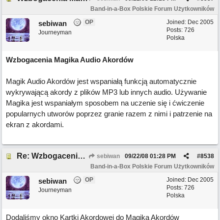
Band-in-a-Box Polskie Forum Użytkowników
OP
Joined:
Dec 2005
sebiwan
Posts: 726
Journeyman
Polska
Wzbogacenia Magika Audio Akordów
Magik Audio Akordów jest wspaniałą funkcją automatycznie
wykrywającą akordy z plików MP3 lub innych audio. Używanie
Magika jest wspaniałym sposobem na uczenie się i ćwiczenie
popularnych utworów poprzez granie razem z nimi i patrzenie na
ekran z akordami.
Re: Wzbogacenia Magika Audio Akordów
sebiwan
09/22/08
01:28 PM
#
8538
Band-in-a-Box Polskie Forum Użytkowników
OP
Joined:
Dec 2005
sebiwan
Posts: 726
Journeyman
Polska
Dodaliśmy okno Kartki Akordowej do Magika Akordów