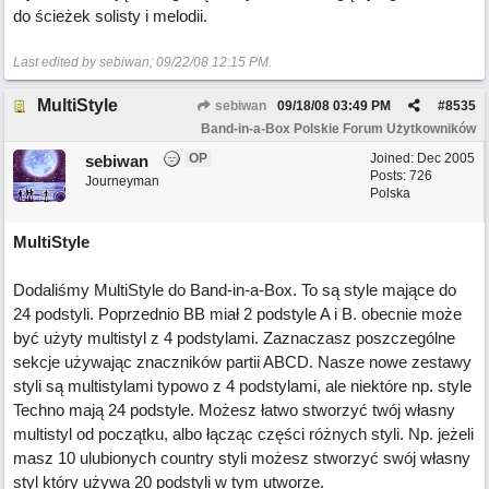
do ścieżek solisty i melodii.
Last edited by sebiwan;
09/22/08
12:15 PM
.
MultiStyle
sebiwan
09/18/08
03:49 PM
#
8535
Band-in-a-Box Polskie Forum Użytkowników
OP
Joined:
Dec 2005
sebiwan
Posts: 726
Journeyman
Polska
MultiStyle
Dodaliśmy MultiStyle do Band-in-a-Box. To są style mające do
24 podstyli. Poprzednio BB miał 2 podstyle A i B. obecnie może
być użyty multistyl z 4 podstylami. Zaznaczasz poszczególne
sekcje używając znaczników partii ABCD. Nasze nowe zestawy
styli są multistylami typowo z 4 podstylami, ale niektóre np. style
Techno mają 24 podstyle. Możesz łatwo stworzyć twój własny
multistyl od początku, albo łącząc części różnych styli. Np. jeżeli
masz 10 ulubionych country styli możesz stworzyć swój własny
styl który używa 20 podstyli w tym utworze.