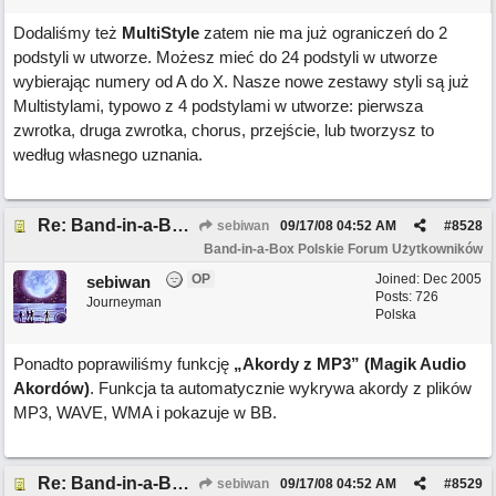
Dodaliśmy też
MultiStyle
zatem nie ma już ograniczeń do 2
podstyli w utworze. Możesz mieć do 24 podstyli w utworze
wybierając numery od A do X. Nasze nowe zestawy styli są już
Multistylami, typowo z 4 podstylami w utworze: pierwsza
zwrotka, druga zwrotka, chorus, przejście, lub tworzysz to
według własnego uznania.
Re: Band-in-a-Box 2008 ma ponad 50 nowych funkcji!
sebiwan
09/17/08
04:52 AM
#
8528
Band-in-a-Box Polskie Forum Użytkowników
OP
Joined:
Dec 2005
sebiwan
Posts: 726
Journeyman
Polska
Ponadto poprawiliśmy funkcję
„Akordy z MP3” (Magik Audio
Akordów)
. Funkcja ta automatycznie wykrywa akordy z plików
MP3, WAVE, WMA i pokazuje w BB.
Re: Band-in-a-Box 2008 ma ponad 50 nowych funkcji!
sebiwan
09/17/08
04:52 AM
#
8529