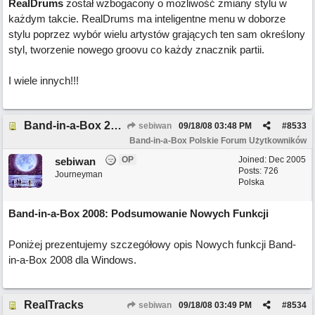
RealDrums
został wzbogacony o możliwość zmiany stylu w
każdym takcie. RealDrums ma inteligentne menu w doborze
stylu poprzez wybór wielu artystów grających ten sam określony
styl, tworzenie nowego groovu co każdy znacznik partii.
I wiele innych!!!
Band-in-a-Box 2008: Podsumowanie Nowych Funkcji
sebiwan
09/18/08
03:48 PM
#
8533
Band-in-a-Box Polskie Forum Użytkowników
OP
Joined:
Dec 2005
sebiwan
Posts: 726
Journeyman
Polska
Band-in-a-Box 2008: Podsumowanie Nowych Funkcji
Poniżej prezentujemy szczegółowy opis Nowych funkcji Band-
in-a-Box 2008 dla Windows.
RealTracks
sebiwan
09/18/08
03:49 PM
#
8534