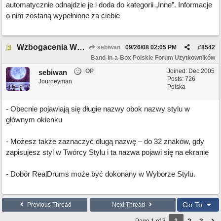
automatycznie odnajdzie je i doda do kategorii „Inne”. Informacje
o nim zostaną wypełnione za ciebie
Wzbogacenia Wyboru Stylów C.D.
sebiwan
09/26/08
02:05 PM
#
8542
Band-in-a-Box Polskie Forum Użytkowników
OP
Joined:
Dec 2005
sebiwan
Posts: 726
Journeyman
Polska
- Obecnie pojawiają się długie nazwy obok nazwy stylu w
głównym okienku
- Możesz także zaznaczyć długą nazwę – do 32 znaków, gdy
zapisujesz styl w Twórcy Stylu i ta nazwa pojawi się na ekranie
- Dobór RealDrums może być dokonany w Wyborze Stylu.
Go To
Previous Thread
Next Thread