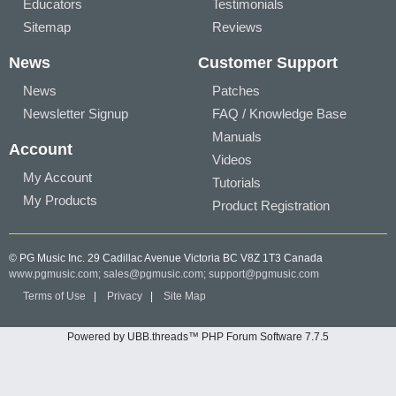
Educators
Testimonials
Sitemap
Reviews
News
Customer Support
News
Patches
Newsletter Signup
FAQ / Knowledge Base
Manuals
Account
Videos
My Account
Tutorials
My Products
Product Registration
© PG Music Inc. 29 Cadillac Avenue Victoria BC V8Z 1T3 Canada
www.pgmusic.com;
sales@pgmusic.com;
support@pgmusic.com
Terms of Use
|
Privacy
|
Site Map
Powered by UBB.threads™ PHP Forum Software 7.7.5