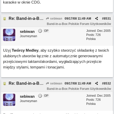
karaoke w oknie CDG.
Re: Band-in-a-Box 2008 ma ponad 50 nowych funkcji!
sebiwan
09/17/08
11:49 AM
#
8531
Band-in-a-Box Polskie Forum Użytkowników
OP
Joined:
Dec 2005
sebiwan
Posts: 726
Journeyman
Polska
Użyj
Twórcy Medley
, aby szybko stworzyć składankę z twoich
ulubionych utworów łącznie z automatycznie generowanymi
przejściowymi taktami/akordami, wygładzających przejście
między stylami, tempami i tonacjami.
Re: Band-in-a-Box 2008 ma ponad 50 nowych funkcji!
sebiwan
09/17/08
11:49 AM
#
8532
Band-in-a-Box Polskie Forum Użytkowników
OP
Joined:
Dec 2005
sebiwan
Posts: 726
Journeyman
Polska