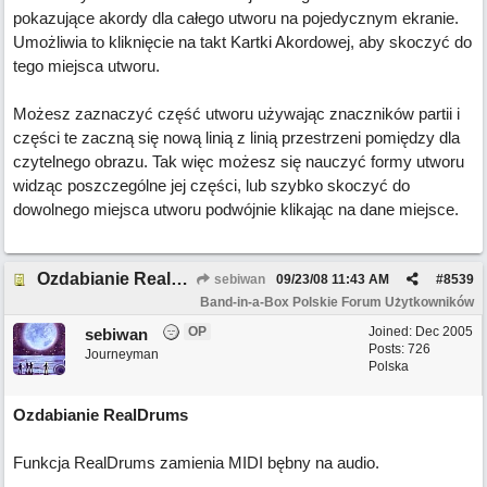
pokazujące akordy dla całego utworu na pojedycznym ekranie.
Umożliwia to kliknięcie na takt Kartki Akordowej, aby skoczyć do
tego miejsca utworu.
Możesz zaznaczyć część utworu używając znaczników partii i
części te zaczną się nową linią z linią przestrzeni pomiędzy dla
czytelnego obrazu. Tak więc możesz się nauczyć formy utworu
widząc poszczególne jej części, lub szybko skoczyć do
dowolnego miejsca utworu podwójnie klikając na dane miejsce.
Ozdabianie RealDrums
sebiwan
09/23/08
11:43 AM
#
8539
Band-in-a-Box Polskie Forum Użytkowników
OP
Joined:
Dec 2005
sebiwan
Posts: 726
Journeyman
Polska
Ozdabianie RealDrums
Funkcja RealDrums zamienia MIDI bębny na audio.