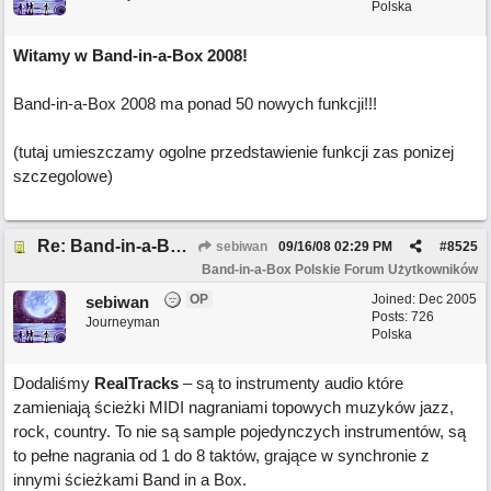
Polska
Witamy w Band-in-a-Box 2008!
Band-in-a-Box 2008 ma ponad 50 nowych funkcji!!!
(tutaj umieszczamy ogolne przedstawienie funkcji zas ponizej
szczegolowe)
Re: Band-in-a-Box 2008 ma ponad 50 nowych funkcji!
sebiwan
09/16/08
02:29 PM
#
8525
Band-in-a-Box Polskie Forum Użytkowników
OP
Joined:
Dec 2005
sebiwan
Posts: 726
Journeyman
Polska
Dodaliśmy
RealTracks
– są to instrumenty audio które
zamieniają ścieżki MIDI nagraniami topowych muzyków jazz,
rock, country. To nie są sample pojedynczych instrumentów, są
to pełne nagrania od 1 do 8 taktów, grające w synchronie z
innymi ścieżkami Band in a Box.