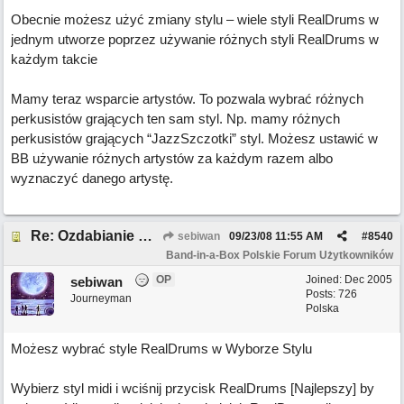
Obecnie możesz użyć zmiany stylu – wiele styli RealDrums w
jednym utworze poprzez używanie różnych styli RealDrums w
każdym takcie
Mamy teraz wsparcie artystów. To pozwala wybrać różnych
perkusistów grających ten sam styl. Np. mamy różnych
perkusistów grających “JazzSzczotki” styl. Możesz ustawić w
BB używanie różnych artystów za każdym razem albo
wyznaczyć danego artystę.
Re: Ozdabianie RealDrums
sebiwan
09/23/08
11:55 AM
#
8540
Band-in-a-Box Polskie Forum Użytkowników
OP
Joined:
Dec 2005
sebiwan
Posts: 726
Journeyman
Polska
Możesz wybrać style RealDrums w Wyborze Stylu
Wybierz styl midi i wciśnij przycisk RealDrums [Najlepszy] by