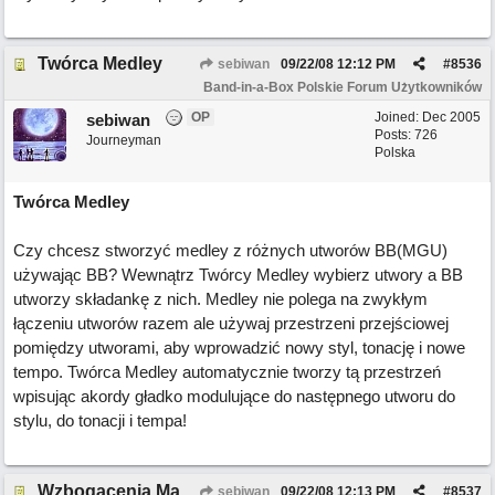
Twórca Medley
sebiwan
09/22/08
12:12 PM
#
8536
Band-in-a-Box Polskie Forum Użytkowników
OP
Joined:
Dec 2005
sebiwan
Posts: 726
Journeyman
Polska
Twórca Medley
Czy chcesz stworzyć medley z różnych utworów BB(MGU)
używając BB? Wewnątrz Twórcy Medley wybierz utwory a BB
utworzy składankę z nich. Medley nie polega na zwykłym
łączeniu utworów razem ale używaj przestrzeni przejściowej
pomiędzy utworami, aby wprowadzić nowy styl, tonację i nowe
tempo. Twórca Medley automatycznie tworzy tą przestrzeń
wpisując akordy gładko modulujące do następnego utworu do
stylu, do tonacji i tempa!
Wzbogacenia Magika Audio Akordów
sebiwan
09/22/08
12:13 PM
#
8537