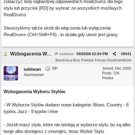
zobaczyć listę najbardziej odpowiednich RealDrums dla tego
stylu lub przycisk [RD] by wybrać ze wszystkich możliwych
RealDrums
Stworzyliśmy także skrót do włączenia lub wyłączenia
RealDrums (Ctrl+Shift+F6) , to działa gdy utwór jest grany.
Wzbogacenia Wyboru Stylów
sebiwan
09/26/08
02:04 PM
#
8541
Band-in-a-Box Polskie Forum Użytkowników
OP
Joined:
Dec 2005
sebiwan
Posts: 726
Journeyman
Polska
Wzbogacenia Wyboru Stylów
- W Wyborze Stylów dodano nowe kategorie: Blues, Country - 6
typów, Jazz - 9 typów i inne
- Jeżeli masz style, które nie istnieją w wyborze stylu. bo są albo
twoje albo dostajesz z zewnątrz, teraz Wybór Stylu