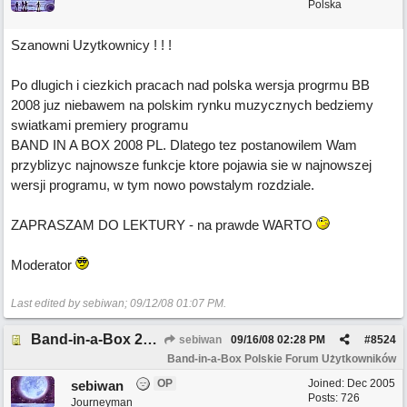
Polska
Szanowni Uzytkownicy ! ! !
Po dlugich i ciezkich pracach nad polska wersja progrmu BB
2008 juz niebawem na polskim rynku muzycznych bedziemy
swiatkami premiery programu
BAND IN A BOX 2008 PL. Dlatego tez postanowilem Wam
przyblizyc najnowsze funkcje ktore pojawia sie w najnowszej
wersji programu, w tym nowo powstalym rozdziale.
ZAPRASZAM DO LEKTURY - na prawde WARTO
Moderator
Last edited by sebiwan;
09/12/08
01:07 PM
.
Band-in-a-Box 2008 ma ponad 50 nowych funkcji!
sebiwan
09/16/08
02:28 PM
#
8524
Band-in-a-Box Polskie Forum Użytkowników
OP
Joined:
Dec 2005
sebiwan
Posts: 726
Journeyman