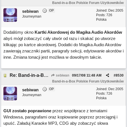
Band-in-a-Box Polskie Forum Użytkowników
OP
Joined:
Dec 2005
sebiwan
Posts: 726
Journeyman
Polska
Dodaliśmy okno
Kartki Akordowej do Magika Audio Akordów
abyś mógł zobaczyć cały utwór od razu i skakać po utworze
klikając po kartce akordowej. Dodatki do Magika Audio Akordów
zawierają znaczniki partii, paragrafy sekcji, edytowanie akordów i
inne. Zmiana tonacji jest możliwa w dowolnym takcie.
Re: Band-in-a-Box 2008 ma ponad 50 nowych funkcji!
sebiwan
09/17/08
11:48 AM
#
8530
Band-in-a-Box Polskie Forum Użytkowników
OP
Joined:
Dec 2005
sebiwan
Posts: 726
Journeyman
Polska
GUI zostało poprawione
przez współprace z tematami
Windowsa, paragrafami oraz kopiowanie poprzez przeciągnij i
upuść. Załaduj Karaoke MP3, CDG aby zobaczyć słowa