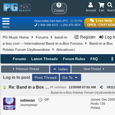
Account
Cart
Searc
Contact
Live Help
Open today 6am-6pm (PT)
12:33 PM
OPEN - CHAT NO
1-800-268-6272
1-250-475-2874
Menu
Register
Log I
PG Music Home
Forums
band-in-
a-box.com -- International Band-in-a-Box Forums
Band-in-a-Box
Polskie Forum Użytkowników
Aktualnosci
Forums
Latest Threads
Forum Rules
FAQ
Index
Previous Thread
Next Thread
Log in to post
Print Thread
Go To
Re: Band in a Box 2008.5
sebiwan
12/30/08
07:02 AM
#
611
Band-in-a-Box Polskie Forum Użytkownikó
OP
Joined:
Dec 200
sebiwan
Posts: 726
Journeyman
Polska