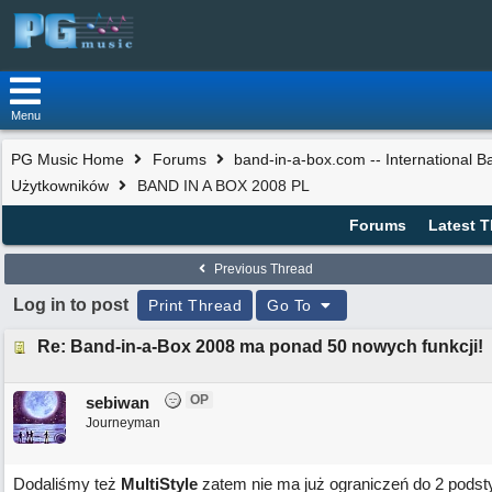
Menu
PG Music Home
Forums
band-in-a-box.com -- International 
Użytkowników
BAND IN A BOX 2008 PL
Forums
Latest 
Previous Thread
Log in to post
Print Thread
Go To
Re: Band-in-a-Box 2008 ma ponad 50 nowych funkcji!
OP
sebiwan
Journeyman
Dodaliśmy też
MultiStyle
zatem nie ma już ograniczeń do 2 podst