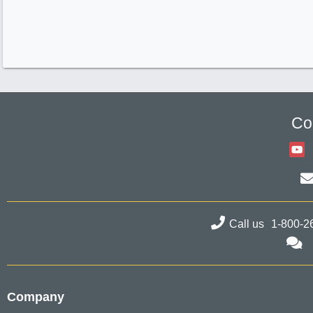
Co
Call us
1-800-2
Company