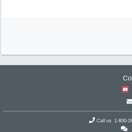
Co
Call us
1-800-2