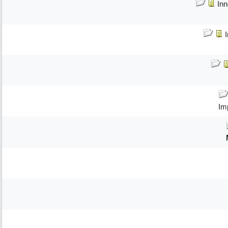
Inn
Im