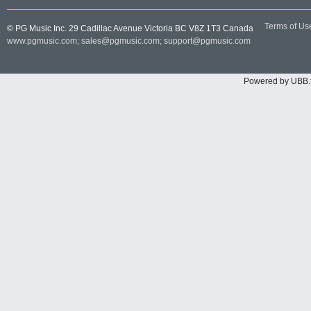
Terms of Us
© PG Music Inc. 29 Cadillac Avenue Victoria BC V8Z 1T3 Canada
www.pgmusic.com;
sales@pgmusic.com;
support@pgmusic.com
Powered by UBB.