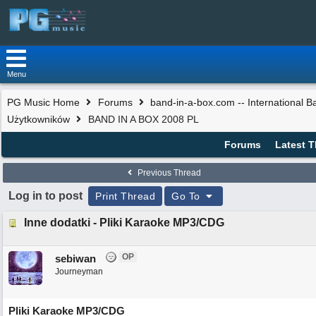
Menu
PG Music Home
Forums
band-in-a-box.com -- International 
Użytkowników
BAND IN A BOX 2008 PL
Forums
Latest 
Previous Thread
Log in to post
Print Thread
Go To
Inne dodatki - Pliki Karaoke MP3/CDG
OP
sebiwan
Journeyman
Pliki Karaoke MP3/CDG