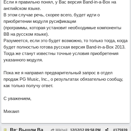
Если я правильно понял, у Вас версия Band-in-a-Box на
английском языке.
В этом случае речь, скорее всего, будет идти о
приобретении модуля русификации
(программы, которая установит необходимые компоненты
BB на русском языке).
Разумеется, если это будет возможно, то только тогда, когда
будет полностью готова русская версия Band-in-a-Box 2013.
Тогда же станут известны точные условия приобретения
указанного модуля.
Пока же я направил предварительный запрос в отдел
продаж PG Music, Inc., о результатах обязательно сообщу,
как только получу ответ.
С уважением,
Михаил
Re: Вышли Band-in-a-Box 2012.5 и RealBand 2012.5 на русском языке
Mikhail
12/12/12
09:58 PM
#
175939