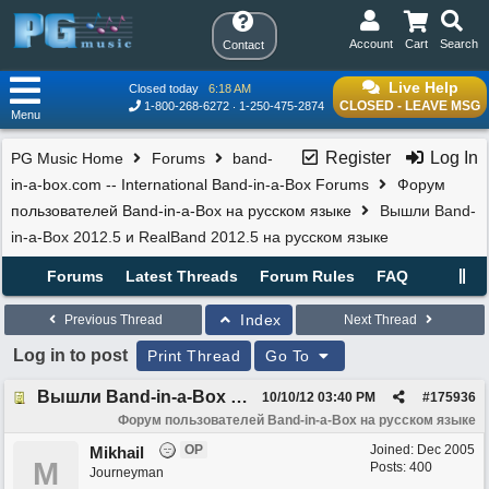
Account
Cart
Search
Contact
Live Help
Closed today
6:18 AM
CLOSED - LEAVE MSG
1-800-268-6272
1-250-475-2874
Menu
Register
Log In
PG Music Home
Forums
band-
in-a-box.com -- International Band-in-a-Box Forums
Форум
пользователей Band-in-a-Box на русском языке
Вышли Band-
in-a-Box 2012.5 и RealBand 2012.5 на русском языке
Forums
Latest Threads
Forum Rules
FAQ
Index
Previous Thread
Next Thread
Log in to post
Print Thread
Go To
Вышли Band-in-a-Box 2012.5 и RealBand 2012.5 на русском языке
10/10/12
03:40 PM
#
175936
Форум пользователей Band-in-a-Box на русском языке
OP
Joined:
Dec 2005
Mikhail
M
Posts: 400
Journeyman