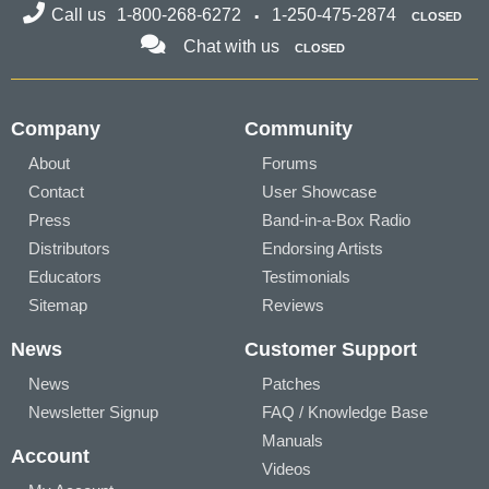
Call us
1-800-268-6272
1-250-475-2874
CLOSED
Chat with us
CLOSED
Company
Community
About
Forums
Contact
User Showcase
Press
Band-in-a-Box Radio
Distributors
Endorsing Artists
Educators
Testimonials
Sitemap
Reviews
News
Customer Support
News
Patches
Newsletter Signup
FAQ / Knowledge Base
Manuals
Account
Videos