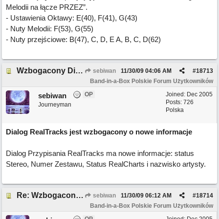
Melodii na łącze PRZEZ”.
- Ustawienia Oktawy: E(40), F(41), G(43)
- Nuty Melodii: F(53), G(55)
- Nuty przejściowe: B(47), C, D, E A, B, C, D(62)
Wzbogacony Dialog RealTracks
sebiwan
11/30/09
04:06 AM
#
18713
Band-in-a-Box Polskie Forum Użytkowników
OP
Joined:
Dec 2005
sebiwan
Posts: 726
Journeyman
Polska
Dialog RealTracks jest wzbogacony o nowe informacje
Dialog Przypisania RealTracks ma nowe informacje: status
Stereo, Numer Zestawu, Status RealCharts i nazwisko artysty.
Re: Wzbogacony Dialog RealTracks
sebiwan
11/30/09
06:12 AM
#
18714
Band-in-a-Box Polskie Forum Użytkowników