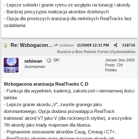
- Lepsze solówki i granie rytmu ze względu na tonację i akordy
- Bardziej precyzyjna realizacja akordów dzielonych
- Opcja dla prostszych aranżacji dla niektórych RealTracks bez
ozdabiania
Re: Wzbogacona aranżacja RealTracks C.D
sebiwan
11/30/09
12:31 PM
#
18716
Band-in-a-Box Polskie Forum Użytkowników
OP
Joined:
Dec 2005
sebiwan
Posts: 726
Journeyman
Polska
Wzbogacona aranżacja RealTracks C.D
- Funkcja dla wypełnień, kadencji, zakończeń i niemiarowej ilości
taktów
- Lepsze granie akordu „V”, zwykle granego jako
dominantowego. Opcja dodana pozwalająca RealTrack
traktować akord V7 jako V (dla rockowych stylów), a wszystkie
7th akordy jako triady majorowe dla bluesa.
- Poprawione stosowanie akordów Caug, Cmaug i C7+.
- RealTracks płynniej grają złożone jazzowe akordy jak