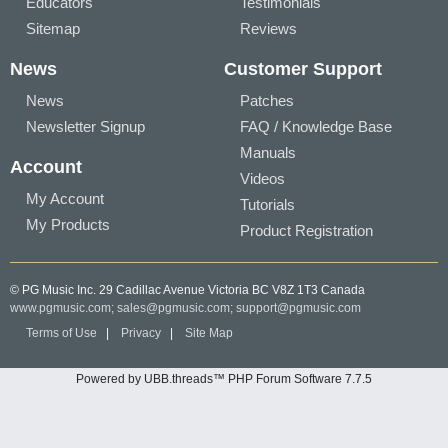
Educators
Testimonials
Sitemap
Reviews
News
Customer Support
News
Patches
Newsletter Signup
FAQ / Knowledge Base
Manuals
Account
Videos
My Account
Tutorials
My Products
Product Registration
© PG Music Inc. 29 Cadillac Avenue Victoria BC V8Z 1T3 Canada
www.pgmusic.com;
sales@pgmusic.com;
support@pgmusic.com
Terms of Use
|
Privacy
|
Site Map
Powered by UBB.threads™ PHP Forum Software 7.7.5