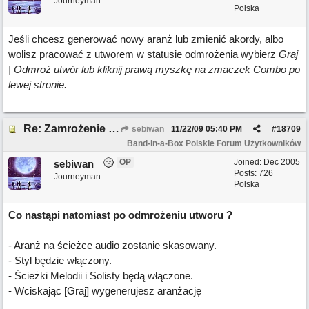
Journeyman
Polska
Jeśli chcesz generować nowy aranż lub zmienić akordy, albo
wolisz pracować z utworem w statusie odmrożenia wybierz
Graj
| Odmroź utwór lub kliknij prawą myszkę na zmaczek Combo po
lewej stronie.
Re: Zamrożenie Utworu /Odmrożenie Utworu
sebiwan
11/22/09
05:40 PM
#
18709
Band-in-a-Box Polskie Forum Użytkowników
OP
Joined:
Dec 2005
sebiwan
Posts: 726
Journeyman
Polska
Co nastąpi natomiast po odmrożeniu utworu ?
- Aranż na ścieżce audio zostanie skasowany.
- Styl będzie włączony.
- Ścieżki Melodii i Solisty będą włączone.
- Wciskając [Graj] wygenerujesz aranżację