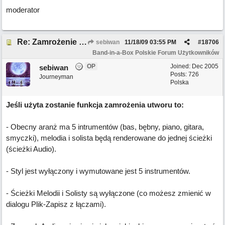
moderator
Re: Zamrożenie Utworu /Odmrożenie Utworu
sebiwan
11/18/09
03:55 PM
#
18706
Band-in-a-Box Polskie Forum Użytkowników
OP
Joined:
Dec 2005
sebiwan
Posts: 726
Journeyman
Polska
Jeśli użyta zostanie funkcja zamrożenia utworu to:
- Obecny aranż ma 5 intrumentów (bas, bębny, piano, gitara,
smyczki), melodia i solista będą renderowane do jednej ścieżki
(ścieżki Audio).
- Styl jest wyłączony i wymutowane jest 5 instrumentów.
- Ścieżki Melodii i Solisty są wyłączone (co możesz zmienić w
dialogu Plik-Zapisz z łączami).