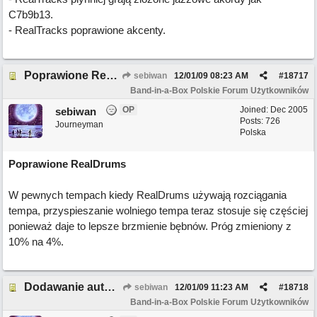
C7b9b13.
- RealTracks poprawione akcenty.
Poprawione RealDrums
sebiwan
12/01/09
08:23 AM
#
18717
Band-in-a-Box Polskie Forum Użytkowników
OP
Joined:
Dec 2005
sebiwan
Posts: 726
Journeyman
Polska
Poprawione RealDrums
W pewnych tempach kiedy RealDrums używają rozciągania
tempa, przyspieszanie wolniego tempa teraz stosuje się częściej
ponieważ daje to lepsze brzmienie bębnów. Próg zmieniony z
10% na 4%.
Dodawanie autorskich RealDrums
sebiwan
12/01/09
11:23 AM
#
18718
Band-in-a-Box Polskie Forum Użytkowników