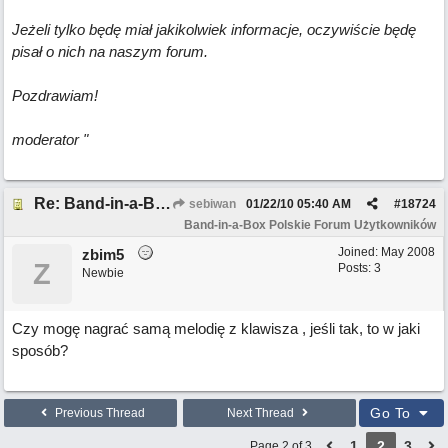
Jeżeli tylko będę miał jakikolwiek informacje, oczywiście będę
pisał o nich na naszym forum.
Pozdrawiam!
moderator "
Re: Band-in-a-Box 2009
sebiwan
01/22/10
05:40 AM
#
18724
Band-in-a-Box Polskie Forum Użytkowników
Joined:
May 2008
zbim5
Z
Posts: 3
Newbie
Czy mogę nagrać samą melodię z klawisza , jeśli tak, to w jaki
sposób?
Go To
Previous Thread
Next Thread
1
2
3
Page 2 of 3