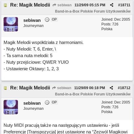
Re: Magik Melodii
sebiwan
11/29/09
05:15 PM
#
18711
Band-in-a-Box Polskie Forum Użytkowników
OP
Joined:
Dec 2005
sebiwan
Posts: 726
Journeyman
Polska
Magik Melodii współdziała z harmoniami.
- Nuty Melodii: T, 6, Enter, \
- Ta sama nuta melodii: 5
- Nuty przejściowe: QWER YUIO
- Ustawienie Oktawy: 1, 2, 3
Re: Magik Melodii
sebiwan
11/29/09
06:18 PM
#
18712
Band-in-a-Box Polskie Forum Użytkowników
OP
Joined:
Dec 2005
sebiwan
Posts: 726
Journeyman
Polska
Nuty MIDI pracują także na następującym ustawieniu - jeśli
Preferencje [Transpozycja] jest ustawione na “Zezwól Magikowi