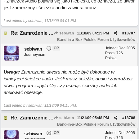
- Znaczek Audio pojawia się jako niebieski, co oznacza, że utwór
jest zamrożony i ścieżka audio zawiera aranż.
Last edited by sebiwan;
11/18/09
04:01 PM
.
Re: Zamrożenie Utworu /Odmrożenie Utworu
sebiwan
11/18/09
04:15 PM
#
18707
Band-in-a-Box Polskie Forum Użytkowników
OP
Joined:
Dec 2005
sebiwan
Posts: 726
Journeyman
Polska
Uwaga
: Zamrożenie utworu nie może być dokonane w
istniejącej ścieżce audio. Jeśli masz ścieżkę audio i zamrażasz
utwór program zapyta Cię czy usunąć ścieżkę audio lub
anulować operację.
Last edited by sebiwan;
11/18/09
04:15 PM
.
Re: Zamrożenie Utworu /Odmrożenie Utworu
sebiwan
11/21/09
05:48 PM
#
18708
Band-in-a-Box Polskie Forum Użytkowników
OP
Joined:
Dec 2005
sebiwan
Posts: 726