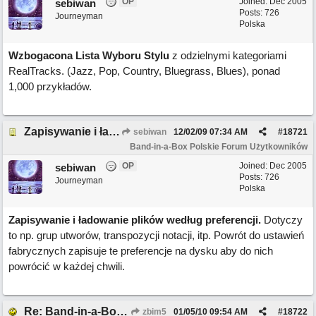
OP
Joined:
Dec 2005
sebiwan
Posts: 726
Journeyman
Polska
Wzbogacona Lista Wyboru Stylu
z odzielnymi kategoriami
RealTracks. (Jazz, Pop, Country, Bluegrass, Blues), ponad
1,000 przykładów.
Zapisywanie i ładowanie plików według preferencji
sebiwan
12/02/09
07:34 AM
#
18721
Band-in-a-Box Polskie Forum Użytkowników
OP
Joined:
Dec 2005
sebiwan
Posts: 726
Journeyman
Polska
Zapisywanie i ładowanie plików według preferencji.
Dotyczy
to np. grup utworów, transpozycji notacji, itp. Powrót do ustawień
fabrycznych zapisuje te preferencje na dysku aby do nich
powrócić w każdej chwili.
Re: Band-in-a-Box 2009
zbim5
01/05/10
09:54 AM
#
18722