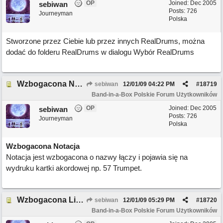
OP
Joined:
Dec 2005
sebiwan
Posts: 726
Journeyman
Polska
Stworzone przez Ciebie lub przez innych RealDrums, można
dodać do folderu RealDrums w dialogu Wybór RealDrums
Wzbogacona Notacja
sebiwan
12/01/09
04:22 PM
#
18719
Band-in-a-Box Polskie Forum Użytkowników
OP
Joined:
Dec 2005
sebiwan
Posts: 726
Journeyman
Polska
Wzbogacona Notacja
Notacja jest wzbogacona o nazwy łączy i pojawia się na
wydruku kartki akordowej np. 57 Trumpet.
Wzbogacona Lista Wyboru Stylu
sebiwan
12/01/09
05:29 PM
#
18720
Band-in-a-Box Polskie Forum Użytkowników