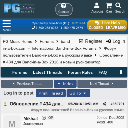
Account
Cart
Search
Contact
Live Help
Open today 6am-6pm (PT)
10:20 PM
CLOSED - LEAVE MSG
1-800-268-6272
1-250-475-2874
Menu
Register
Log In
PG Music Home
Forums
band-
in-a-box.com -- International Band-in-a-Box Forums
Форум
пользователей Band-in-a-Box на русском языке
Обновление
# 434 для Band-in-a-Box 2016 и новый русификатор
Forums
Latest Threads
Forum Rules
FAQ
Index
Previous Thread
Next Thread
Log in to post
Print Thread
Go To
Обновление # 434 для Band-in-a-Box 2016 и новый русификатор
05/20/16
10:51 AM
#
350791
Форум пользователей Band-in-a-Box на русском языке
OP
Joined:
Dec 2005
Mikhail
M
Posts: 400
Journeyman