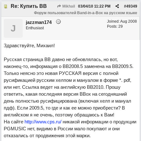
Re: Купить ВВ
Mikhail
03/04/10
11:22 PM
#
49349
Форум пользователей Band-in-a-Box на русском языке
Joined:
Aug 2008
jazzman174
J
Posts: 29
Enthusiast
Здравствуйте, Михаил!
Русская страница ВВ давно не обновлялась, но вот,
наконец-то, информация о ВВ2008.5 заменена на ВВ2009.5.
Только неясно это новая РУССКАЯ версия с полной
русификацией русским хелпом и мануалом в форме *. pdf,
или нет. Ссылка ведет на английскую ВВ2010. Прошу
ответить, какая последняя версия ВВох на сегодняшний
день полностью русифицирована (включая хелп и мануал
пдф). Если 2009.5, то где и как ее можно приобрести? В
английском я не очень, поэтому обращаюсь к Вам!
На сайте
http://www.cps.ru/
никакой информации о продукции
PGMUSIC нет, видимо в России мало покупают и они
отказались от продвижения этой марки.