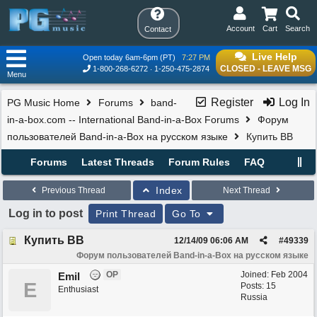
Account
Cart
Search
Contact
Live Help
Open today 6am-6pm (PT)
7:27 PM
CLOSED - LEAVE MSG
1-800-268-6272
1-250-475-2874
Menu
Register
Log In
PG Music Home
Forums
band-
in-a-box.com -- International Band-in-a-Box Forums
Форум
пользователей Band-in-a-Box на русском языке
Купить ВВ
Forums
Latest Threads
Forum Rules
FAQ
Index
Previous Thread
Next Thread
Log in to post
Print Thread
Go To
Купить ВВ
12/14/09
06:06 AM
#
49339
Форум пользователей Band-in-a-Box на русском языке
OP
Joined:
Feb 2004
Emil
E
Posts: 15
Enthusiast
Russia