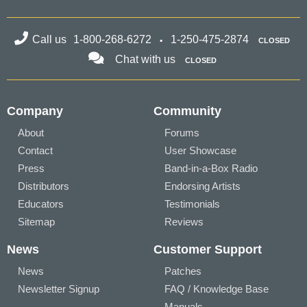
Call us
1-800-268-6272
1-250-475-2874
CLOSED
Chat with us
CLOSED
Company
Community
About
Forums
Contact
User Showcase
Press
Band-in-a-Box Radio
Distributors
Endorsing Artists
Educators
Testimonials
Sitemap
Reviews
News
Customer Support
News
Patches
Newsletter Signup
FAQ / Knowledge Base
Manuals