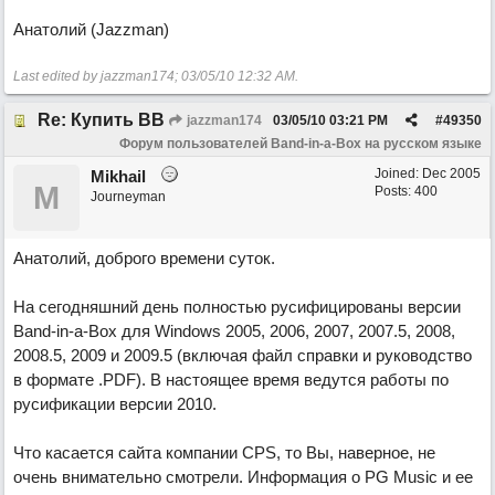
Анатолий (Jazzman)
Last edited by jazzman174;
03/05/10
12:32 AM
.
Re: Купить ВВ
jazzman174
03/05/10
03:21 PM
#
49350
Форум пользователей Band-in-a-Box на русском языке
Joined:
Dec 2005
Mikhail
M
Posts: 400
Journeyman
Анатолий, доброго времени суток.
На сегодняшний день полностью русифицированы версии
Band-in-a-Box для Windows 2005, 2006, 2007, 2007.5, 2008,
2008.5, 2009 и 2009.5 (включая файл справки и руководство
в формате .PDF). В настоящее время ведутся работы по
русификации версии 2010.
Что касается сайта компании CPS, то Вы, наверное, не
очень внимательно смотрели. Информация о PG Music и ее