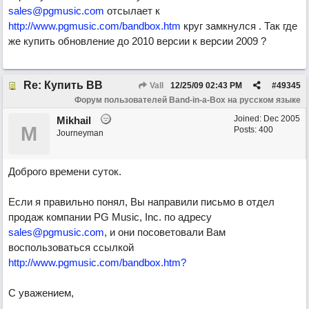
sales@pgmusic.com
отсылает к
http://www.pgmusic.com/bandbox.htm
круг замкнулся . Так где
же купить обновление до 2010 версии к версии 2009 ?
Re: Купить ВВ
Vall
12/25/09
02:43 PM
#
49345
Форум пользователей Band-in-a-Box на русском языке
Joined:
Dec 2005
Mikhail
M
Posts: 400
Journeyman
Доброго времени суток.
Если я правильно понял, Вы направили письмо в отдел
продаж компании PG Music, Inc. по адресу
sales@pgmusic.com
, и они посоветовали Вам
воспользоваться ссылкой
http://www.pgmusic.com/bandbox.htm?
С уважением,