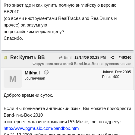
Кто знает где и как купить полную английскую версию
ВВ2010
(со всеми инструментами RealTracks and RealDrums и
прочее) за разумную
по российским меркам цену?
Спасибо.
Re: Купить ВВ
Emil
12/14/09
03:28 PM
#
49340
Форум пользователей Band-in-a-Box на русском языке
Joined:
Dec 2005
Mikhail
M
Posts: 400
Journeyman
Доброго времени суток.
Если Вы понимаете английский язык, Вы можете приобрести
Band-in-a-Box 2010
в интернет-магазине компании PG Music, Inc. по адресу:
http://www.pgmusic.com/bandbox.htm
До 31.12.2009 действуют специальные скидки и бонусы.