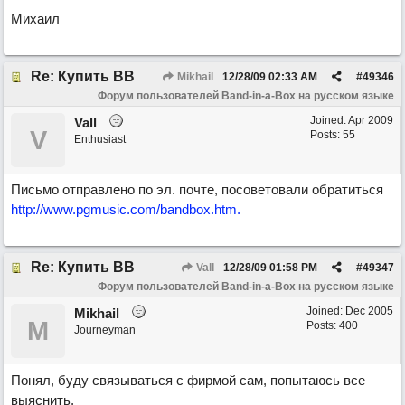
Михаил
Re: Купить ВВ
Mikhail
12/28/09
02:33 AM
#
49346
Форум пользователей Band-in-a-Box на русском языке
Joined:
Apr 2009
Vall
V
Posts: 55
Enthusiast
Письмо отправлено по эл. почте, посоветовали обратиться
http://www.pgmusic.com/bandbox.htm.
Re: Купить ВВ
Vall
12/28/09
01:58 PM
#
49347
Форум пользователей Band-in-a-Box на русском языке
Joined:
Dec 2005
Mikhail
M
Posts: 400
Journeyman
Понял, буду связываться с фирмой сам, попытаюсь все
выяснить.