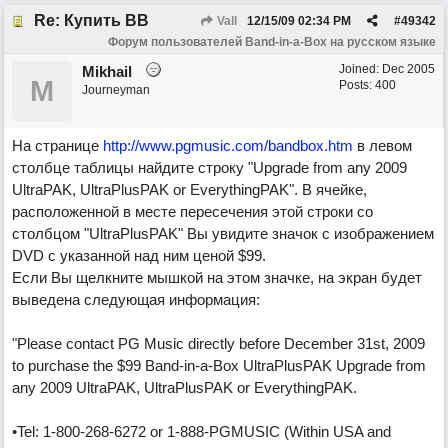
Re: Купить ВВ
Vall
12/15/09
02:34 PM
#
49342
Форум пользователей Band-in-a-Box на русском языке
Joined:
Dec 2005
Mikhail
M
Posts: 400
Journeyman
На странице
http://www.pgmusic.com/bandbox.htm
в левом
столбце таблицы найдите строку "Upgrade from any 2009
UltraPAK, UltraPlusPAK or EverythingPAK". В ячейке,
расположенной в месте пересечения этой строки со
столбцом "UltraPlusPAK" Вы увидите значок с изображением
DVD с указанной над ним ценой $99.
Если Вы щелкните мышкой на этом значке, на экран будет
выведена следующая информация:
"Please contact PG Music directly before December 31st, 2009
to purchase the $99 Band-in-a-Box UltraPlusPAK Upgrade from
any 2009 UltraPAK, UltraPlusPAK or EverythingPAK.
•Tel: 1-800-268-6272 or 1-888-PGMUSIC (Within USA and