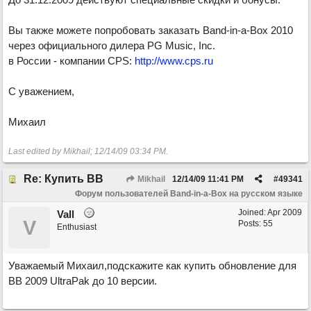
Вы также можете попробовать заказать Band-in-a-Box 2010
через официального дилера PG Music, Inc.
в России - компании CPS:
http://www.cps.ru
С уважением,
Михаил
Last edited by Mikhail;
12/14/09
03:34 PM
.
Re: Купить ВВ
Mikhail
12/14/09
11:41 PM
#
49341
Форум пользователей Band-in-a-Box на русском языке
Joined:
Apr 2009
Vall
V
Posts: 55
Enthusiast
Уважаемый Михаил,подскажите как купить обновление для
ВВ 2009 UltraPak до 10 версии.