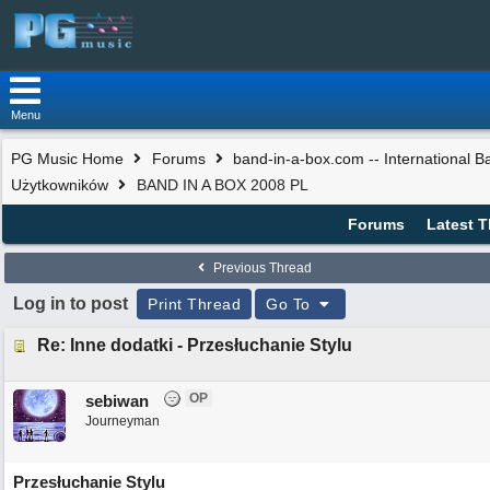
Menu
PG Music Home
Forums
band-in-a-box.com -- International 
Użytkowników
BAND IN A BOX 2008 PL
Forums
Latest 
Previous Thread
Log in to post
Print Thread
Go To
Re: Inne dodatki - Przesłuchanie Stylu
OP
sebiwan
Journeyman
Przesłuchanie Stylu