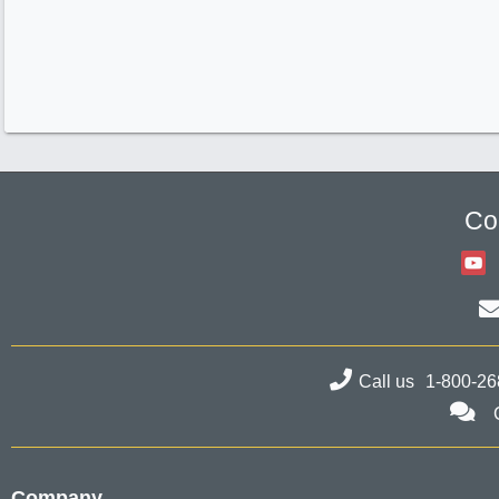
Co
Call us
1-800-26
Company